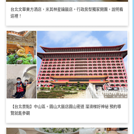
台北文華東方酒店，米其林星鑰飯店。行政房型獨家開團，說明看
這裡！
【台北景點】中山區。圓山大飯店圓山密道 溜滑梯好神祕 預約導
覽就能參觀