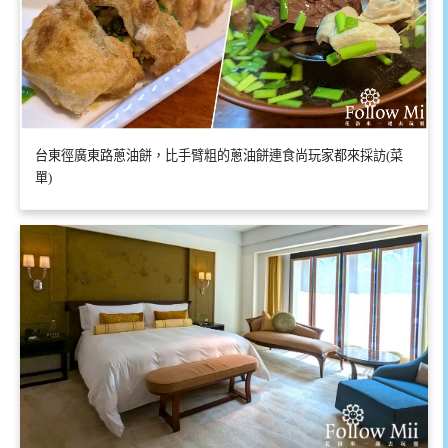
台東徑廣東路蔥油餅，比手臂粗的蔥油餅連食尚玩家都來採訪(菜
單)