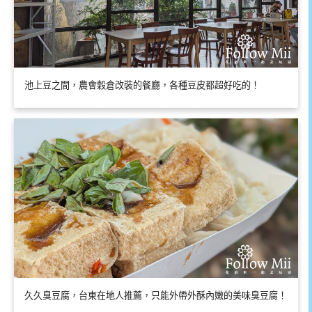
池上豆之間，農會穀倉改裝的餐廳，各種豆皮都超好吃的！
久久臭豆腐，台東在地人推薦，只能外帶外酥內嫩的美味臭豆腐！