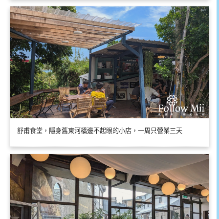
舒甫食堂，隱身舊東河橋邊不起眼的小店，一周只營業三天