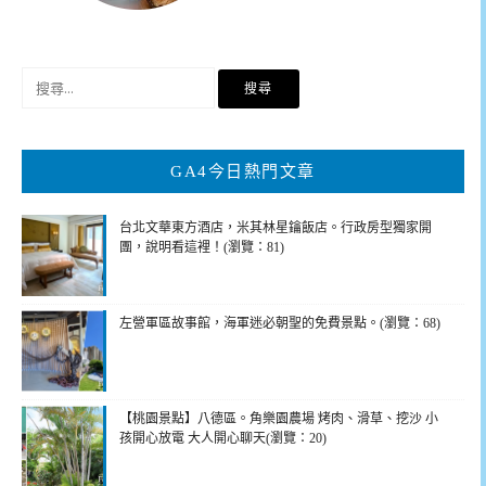
搜
尋
關
鍵
GA4今日熱門文章
字:
台北文華東方酒店，米其林星鑰飯店。行政房型獨家開
團，說明看這裡！(瀏覽：81)
左營軍區故事館，海軍迷必朝聖的免費景點。(瀏覽：68)
【桃園景點】八德區。角樂園農場 烤肉、滑草、挖沙 小
孩開心放電 大人開心聊天(瀏覽：20)