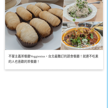
不葷主義茶餐廳Veggienius，台北最難訂的蔬食餐廳！就連不吃素
的人也喜歡的茶餐廳！