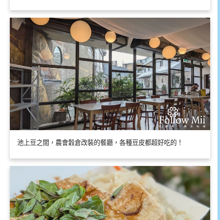
池上豆之間，農會穀倉改裝的餐廳，各種豆皮都超好吃的！