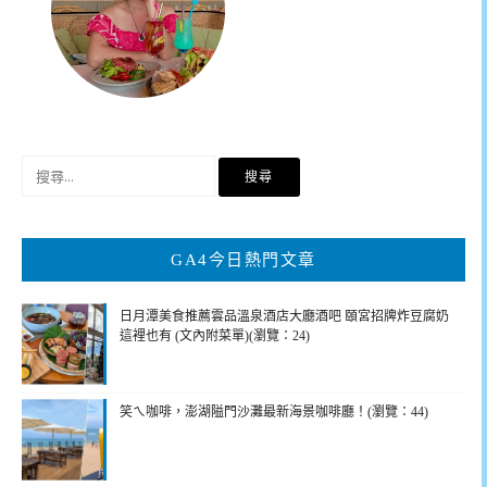
搜
尋
關
鍵
GA4今日熱門文章
字:
日月潭美食推薦雲品溫泉酒店大廳酒吧 頤宮招牌炸豆腐奶
這裡也有 (文內附菜單)(瀏覽：24)
笑ㄟ咖啡，澎湖隘門沙灘最新海景咖啡廳！(瀏覽：44)