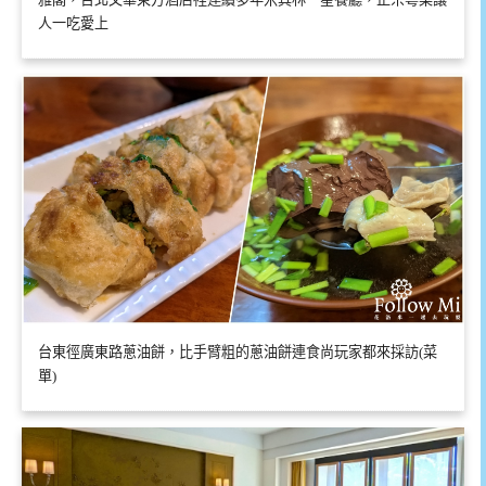
人一吃愛上
台東徑廣東路蔥油餅，比手臂粗的蔥油餅連食尚玩家都來採訪(菜
單)