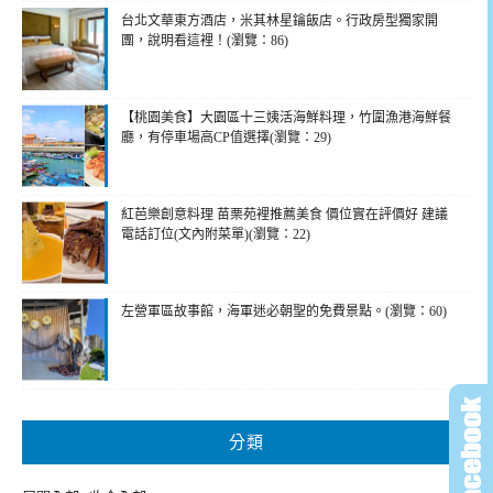
台北文華東方酒店，米其林星鑰飯店。行政房型獨家開
團，說明看這裡！(瀏覽：86)
【桃園美食】大園區十三姨活海鮮料理，竹圍漁港海鮮餐
廳，有停車場高CP值選擇(瀏覽：29)
紅芭樂創意料理 苗栗苑裡推薦美食 價位實在評價好 建議
電話訂位(文內附菜單)(瀏覽：22)
左營軍區故事館，海軍迷必朝聖的免費景點。(瀏覽：60)
分類