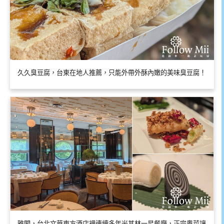
久久臭豆腐，台東在地人推薦，只能外帶外酥內嫩的美味臭豆腐！
雅閣，台北文華東方酒店裡連續多年米其林一星餐廳，正宗粵菜讓