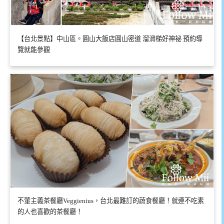
【台北景點】中山區。圓山大飯店圓山密道 溜滑梯好神祕 預約導
覽就能參觀
不葷主義茶餐廳Veggienius，台北最難訂的蔬食餐廳！就連不吃素
的人也喜歡的茶餐廳！