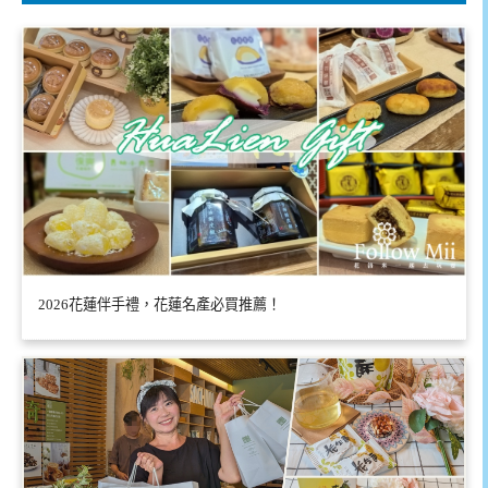
2026花蓮伴手禮，花蓮名產必買推薦！