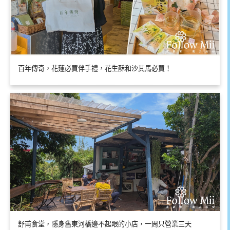
百年傳奇，花蓮必買伴手禮，花生酥和沙其馬必買！
舒甫食堂，隱身舊東河橋邊不起眼的小店，一周只營業三天