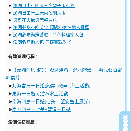
➤
澎湖自由行四天三夜親子版行程
➤
澎湖自由行三天兩夜網美版
➤
最新花火節最完整資訊
➤
澎湖必吃小吃美食 超過20家在地人推薦
➤
澎湖必吃海鮮餐廳、特色料理懶人包
➤
澎湖名產懶人包 這樣買就對了
有趣澎湖行程：
【澎湖海底郵筒】澎湖浮潛、潛水體驗 ＋ 海底郵筒寄
➤
明信片
➤
北海吉貝一日遊(船票+機車+海上活動)
➤
東海一日遊
跳島&水上活動
➤
南海四島一日遊(七美、望安島上風光)
➤
南方四島、七美+藍洞一日遊
澎湖住宿推薦：