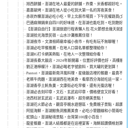
旭西餅舖，澎湖在地人最愛的餅舖，炸棗、米香都超好吃。
嘉嘉碳烤，澎湖在地人從小吃到大第一名的宵夜美食！
赤崁炸粿澎湖必吃小吃，早上北辰市場買，下午民權路買(文內
巴適麻辣鍋來自四川的好味道，在澎湖也能吃到。吃到飽好評價
【澎湖自由行】澎湖旅遊行程表懶人包 花火節想去幾天就選幾
澎湖拾光海景民宿，山水沙灘推薦住宿！
澎湖夜市，文澳祖師廟幸福小夜市，有吃有玩不無聊喔！
澎湖必吃早餐推薦，在地人口袋名單都整理給你！
澎湖IG打卡網美熱點，在地人一次整理給你看！
澎湖長春大飯店，2024年新開幕，位置好評價也好，高樓層
劉正港檸檬汁，澎湖必喝老字號飲料，買大罐的更划算！
Pantori，澎湖最新南洋風料理，星級飯店裡的餐廳，最貴不到3
老蔡牛肉麵，澎湖湖西在地美食，看摩西分海就吃這一家。推
澎湖香亭土魠魚羹，文康街必吃早餐，還有光復店喔！
澎湖必去刻印章，文石、玄武岩印章，價格便宜又好看！
池西柱狀玄武岩，玄武岩瀑布，超夯網美景點！
澎湖花火節必去，觀音亭親水遊憩區，免費親子景點，超讚共
阿挺海鮮，澎湖鯨魚洞推薦美食，必吃小管麵線和小管兩吃！
蛇頭山，澎湖秘境景點，台灣第100座小百岳！
龍星餐廳，澎湖人結婚都是在這裡宴客，海鮮超讚價格划算！