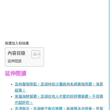
按讚加入粉絲團
內容目錄
延伸閱讀
延伸閱讀
及林春咖啡館，澎湖林投沙灘森林系網美咖啡廳，海景
超美！
來福海鮮餐廳，澎湖在地人也愛的好評價餐廳，干貝醬
也超好吃。
澎澄飯店，澎湖親子飯店推薦，無邊際泳池很美，早餐