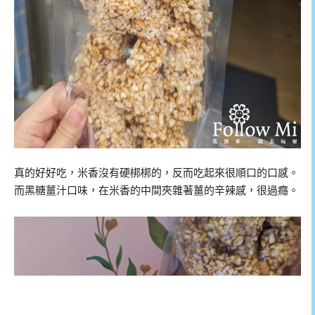
真的好好吃，米香沒有硬梆梆的，反而吃起來很順口的口感。
而黑糖薑汁口味，在米香的中間夾雜著薑的辛辣感，很過癮。