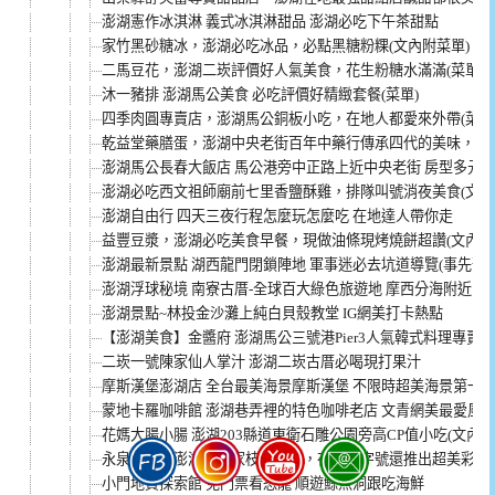
澎湖憲作冰淇淋 義式冰淇淋甜品 澎湖必吃下午茶甜點
家竹黑砂糖冰，澎湖必吃冰品，必點黑糖粉粿(文內附菜單)
二馬豆花，澎湖二崁評價好人氣美食，花生粉糖水滿滿(菜單)
沐一豬排 澎湖馬公美食 必吃評價好精緻套餐(菜單)
四季肉圓專賣店，澎湖馬公銅板小吃，在地人都愛來外帶(菜單
乾益堂藥膳蛋，澎湖中央老街百年中藥行傳承四代的美味，滷
澎湖馬公長春大飯店 馬公港旁中正路上近中央老街 房型多元
澎湖必吃西文祖師廟前七里香鹽酥雞，排隊叫號消夜美食(文內
澎湖自由行 四天三夜行程怎麼玩怎麼吃 在地達人帶你走
益豐豆漿，澎湖必吃美食早餐，現做油條現烤燒餅超讚(文內附
澎湖最新景點 湖西龍門閉鎖陣地 軍事迷必去坑道導覽(事先預約
澎湖浮球秘境 南寮古厝-全球百大綠色旅遊地 摩西分海附近 
澎湖景點~林投金沙灘上純白貝殼教堂 IG網美打卡熱點
【澎湖美食】金醬府 澎湖馬公三號港Pier3人氣韓式料理專賣店
二崁一號陳家仙人掌汁 澎湖二崁古厝必喝現打果汁
摩斯漢堡澎湖店 全台最美海景摩斯漢堡 不限時超美海景第一
蒙地卡羅咖啡館 澎湖巷弄裡的特色咖啡老店 文青網美最愛風
花媽大腸小腸 澎湖203縣道東衛石雕公園旁高CP值小吃(文內附
永泉冰品，澎湖第一家枝仔冰店，在地老字號還推出超美彩虹冰
小門地質探索館 免門票看恐龍 順遊鯨魚洞跟吃海鮮