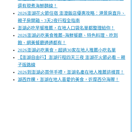
還有現煮海鮮麵線！
2026澎湖花火節住宿 澎澄飯店優惠攻略：港景房直升、
親子房開箱、3天2夜行程全指南
澎湖必吃早餐推薦，在地人口袋名單都整理給你！
2026澎湖必吃美食推薦~海鮮餐廳、特色料理、吃到
飽、網美餐廳通通都有！
2026澎湖必吃美食，超過30家在地人推薦小吃名單
【澎湖自由行】澎湖行程四天三夜 澎湖花火節必看 ~ 親
子版路線
2026到澎湖必買伴手禮，澎湖名產在地人推薦這樣買！
湖西炸粿，澎湖在地人喜愛的美食，近摩西分海喔！