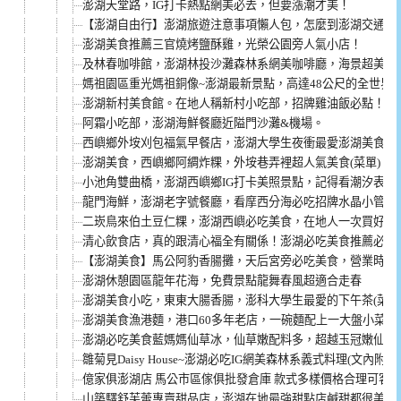
澎湖天堂路，IG打卡熱點網美必去，但要漲潮才美！
【澎湖自由行】澎湖旅遊注意事項懶人包，怎麼到澎湖交通、
澎湖美食推薦三官燒烤鹽酥雞，光榮公園旁人氣小店！
及林春咖啡館，澎湖林投沙灘森林系網美咖啡廳，海景超美！
媽祖園區重光媽祖銅像~澎湖最新景點，高達48公尺的全世界
澎湖新村美食館。在地人稱新村小吃部，招牌雞油飯必點！
阿霜小吃部，澎湖海鮮餐廳近隘門沙灘&機場。
西嶼鄉外垵刈包福氣早餐店，澎湖大學生夜衝最愛澎湖美食(菜
澎湖美食，西嶼鄉阿綢炸粿，外垵巷弄裡超人氣美食(菜單)
小池角雙曲橋，澎湖西嶼鄉IG打卡美照景點，記得看潮汐表！
龍門海鮮，澎湖老字號餐廳，看摩西分海必吃招牌水晶小管！
二崁鳥來伯土豆仁粿，澎湖西嶼必吃美食，在地人一次買好幾
清心飲食店，真的跟清心福全有關係！澎湖必吃美食推薦必點紅
【澎湖美食】馬公阿豹香腸攤，天后宮旁必吃美食，營業時間超
澎湖休憩園區龍年花海，免費景點龍舞春風超適合走春
澎湖美食小吃，東東大腸香腸，澎科大學生最愛的下午茶(菜單
澎湖美食漁港麵，港口60多年老店，一碗麵配上一大盤小菜是
澎湖必吃美食藍媽媽仙草冰，仙草嫩配料多，超越玉冠嫩仙草
雛菊見Daisy House~澎湖必吃IG網美森林系義式料理(文內附菜
億家俱澎湖店 馬公市區傢俱批發倉庫 款式多樣價格合理可客
山築驛舒芙蕾專賣甜品店，澎湖在地最強甜點店鹹甜都很美味(