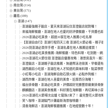
南台灣 (114)
東台灣 (171)
離島 (189)
澎湖 (147)
澎湖最強親子飯店，夏天來澎湖玩住澎澄飯店就對囉！
來福海鮮餐廳，澎湖在地人也愛的好評價餐廳，干貝醬也超好
2026澎湖必吃美食，超過30家在地人推薦小吃名單
【澎湖自由行】澎湖行程四天三夜 澎湖花火節必看 ~ 親子版路
2026到澎湖必買伴手禮，澎湖名產在地人推薦這樣買！
2026澎湖必吃美食推薦~海鮮餐廳、特色料理、吃到飽、網美
2026澎湖花火節住宿 澎澄飯店優惠攻略：港景房直升、親子
澎澄飯店，澎湖親子飯店推薦，無邊際泳池很美，早餐還有現
湖西廟前小吃部，澎湖在地人才知道的美味料理，點菜學問大
小紅莓小吃店，澎湖海鮮自助石頭火鍋，必點炸狗蝦！
湖西炸粿，澎湖在地人喜愛的美食，近摩西分海喔！
福台排骨麵，澎湖必吃美食，評價超好完勝豐原廟東排骨酥麵(
麒麟麵店，澎湖美食推薦，料好實在海鮮麵，再切美味小菜一
2026澎湖花火節場次出爐 七龍珠Z來了！ 最完整花火節攻略懶
笑ㄟ咖啡，澎湖隘門沙灘最新海景咖啡廳！
清香海鮮店，澎湖海鮮餐廳推薦，在地經營數十年！