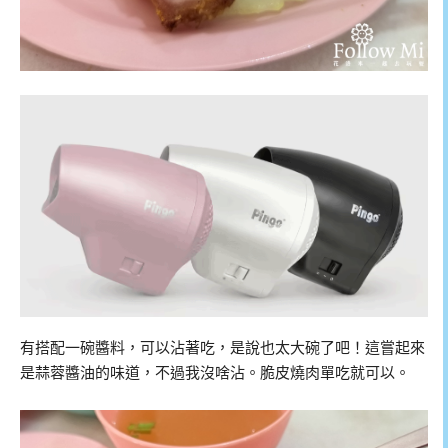
有搭配一碗醬料，可以沾著吃，是說也太大碗了吧！這嘗起來
是蒜蓉醬油的味道，不過我沒啥沾。脆皮燒肉單吃就可以。