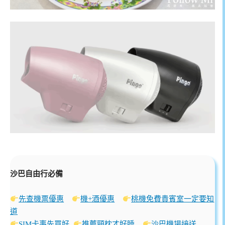
沙巴自由行必備
先查機票優惠
機+酒優惠
桃機免費貴賓室一定要知
道
SIM卡事先買好
推薦頸枕才好睡
沙巴機場接送