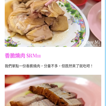
香脆燒肉 $RM11
我們單點一份香脆燒肉，分量不多，但既然來了就吃吧！