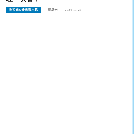
折扣碼&優惠懶人包
花洛米
2024-11-25