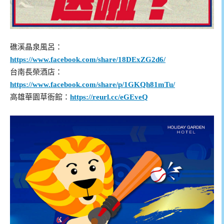
礁溪晶泉風呂：
https://www.facebook.com/share/18DExZG2d6/
台南長榮酒店：
https://www.facebook.com/share/p/1GKQh81mTu/
高雄華園草衙館：
https://reurl.cc/eGEveQ