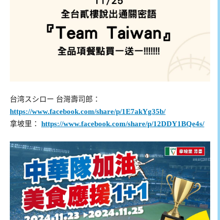
台湾スシロー 台灣壽司郎：
https://www.facebook.com/share/p/1E7akYg35b/
拿坡里：
https://www.facebook.com/share/p/12DDY1BQe4s/