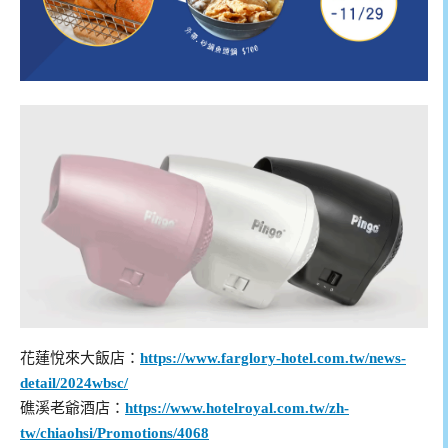
花蓮悅來大飯店：
https://www.farglory-hotel.com.tw/news-
detail/2024wbsc/
礁溪老爺酒店：
https://www.hotelroyal.com.tw/zh-
tw/chiaohsi/Promotions/4068