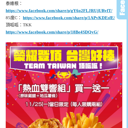
泰維根：
https://www.facebook.com/share/p/gY6o2FLJRUjURyfT/
85度C：
https://www.facebook.com/share/p/1APvKDEsfE/
頂呱呱：TKK
https://www.facebook.com/share/p/18Be4SDQyG/