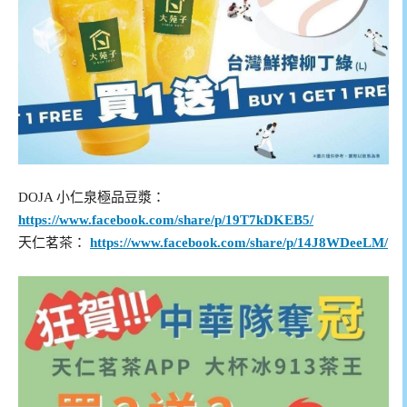
DOJA 小仁泉極品豆漿：
https://www.facebook.com/share/p/19T7kDKEB5/
天仁茗茶：
https://www.facebook.com/share/p/14J8WDeeLM/