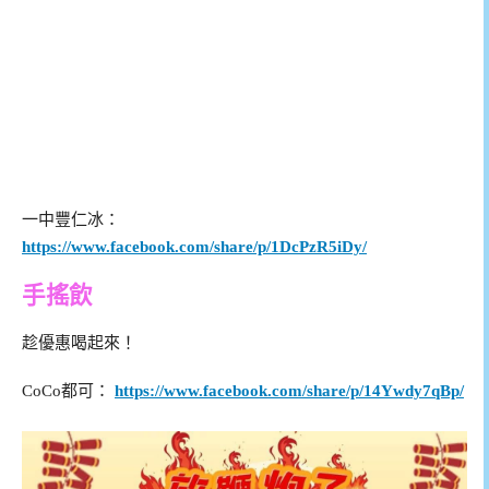
一中豐仁冰：
https://www.facebook.com/share/p/1DcPzR5iDy/
手搖飲
趁優惠喝起來！
CoCo都可：
https://www.facebook.com/share/p/14Ywdy7qBp/