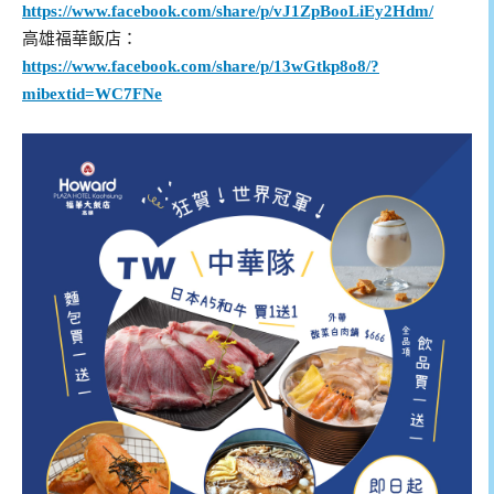
https://www.facebook.com/share/p/vJ1ZpBooLiEy2Hdm/
高雄福華飯店：
https://www.facebook.com/share/p/13wGtkp8o8/?
mibextid=WC7FNe