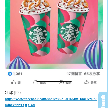
吐司利亞 :
https://www.facebook.com/share/Y9e1JHoMmHaaLvzR/?
mibextid=LQQJ4d