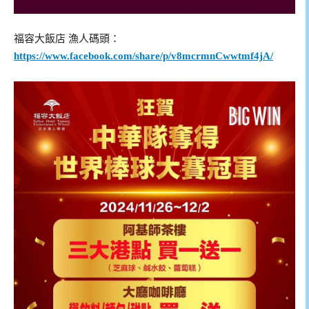
福容大飯店 漁人碼頭：
https://www.facebook.com/share/p/v8mcrmnCwwtmf4jA/