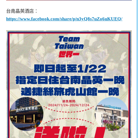
台南晶英酒店：
https://www.facebook.com/share/p/n3yQ8s7uZo6uKUEQ/