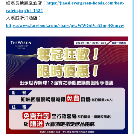
礁溪長榮鳳凰酒店：
https://jiaosi.evergreen-hotels.com/best-
ratein.jsp?id=1524
大溪威斯汀酒店：
https://www.facebook.com/share/p/wWWGdVa53mgR6mve/