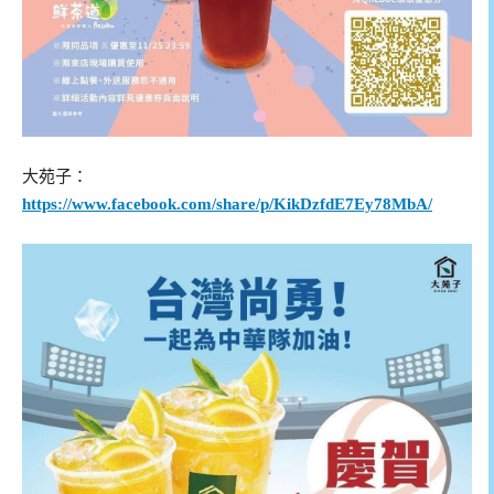
大苑子：
https://www.facebook.com/share/p/KikDzfdE7Ey78MbA/