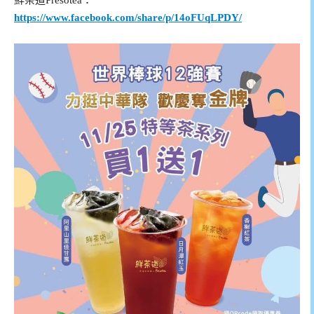
鮮茶道Presotea：
https://www.facebook.com/share/p/14oFUqLPDY/