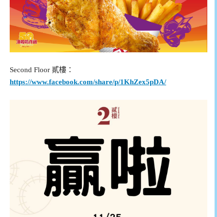
Second Floor 貳樓：
https://www.facebook.com/share/p/1KhZex5pDA/