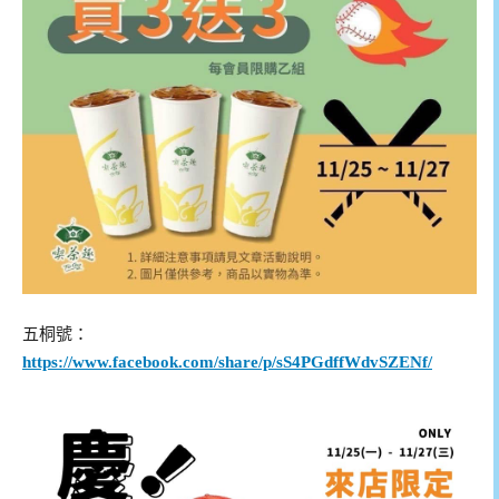
五桐號：
https://www.facebook.com/share/p/sS4PGdffWdvSZENf/