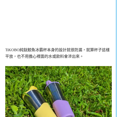
TiKOBO純鈦鯨魚冰霸杯本身的設計就很防漏，就算杯子這樣
平放，也不用擔心裡面的水或飲料會滲出來。