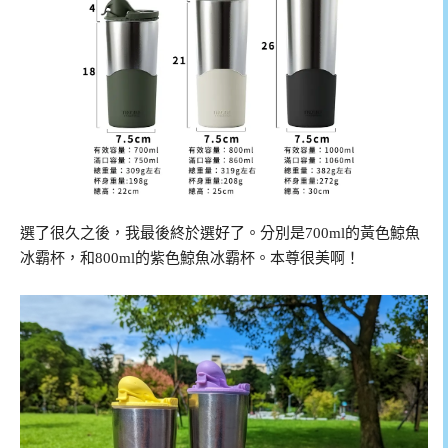
選了很久之後，我最後終於選好了。分別是700ml的黃色鯨魚
冰霸杯，和800ml的紫色鯨魚冰霸杯。本尊很美啊！