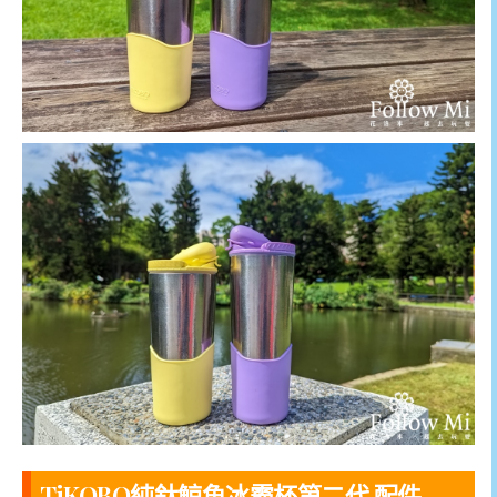
TiKOBO純鈦鯨魚冰霸杯第二代 配件