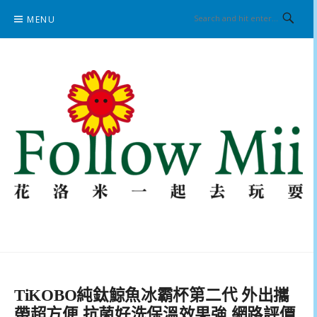
Skip
MENU
to
content
花洛米一起去玩耍
TiKOBO純鈦鯨魚冰霸杯第二代 外出攜
帶超方便 抗菌好洗保溫效果強 網路評價