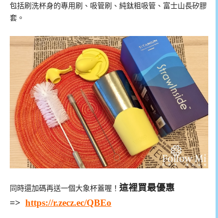
包括刷洗杯身的專用刷、吸管刷、純鈦粗吸管、富士山長矽膠
套。
這裡買最優惠
同時還加碼再送一個大象杯蓋喔！
=>
https://r.zecz.ec/QBEo