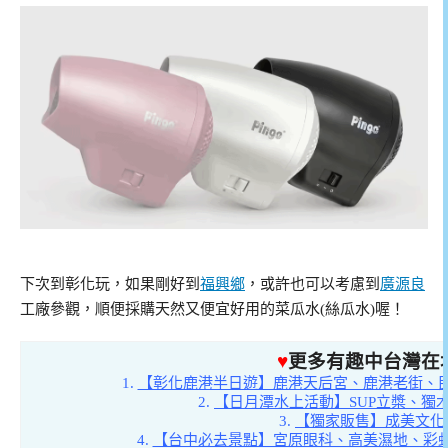
下次到彰化玩，如果剛好到
福興鄉
，或許也可以考慮到
廣源良
工廠參觀，順便採購天然又便宜好用的菜瓜水(絲瓜水)喔！
♥
更多有趣中台灣在
1.
【彰化鹿港半日遊】鹿港天后宮、鹿港老街、
2.
【日月潭水上活動】SUP立槳、獨
3.
【獨家販售】成美文化
4.
【台中必去景點】宮原眼科、高美濕地、彩