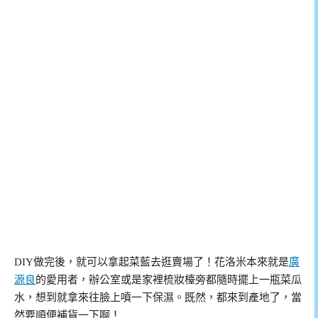
DIY做完後，就可以拿起菜藍去逛賣場了！花洛米本來就是
廣
源良
的愛用者，辦公室或是家裡梳妝檯旁都隨時擺上一瓶菜瓜
水，想到就拿來往臉上噴一下保濕。既然，都來到產地了，當
然要順便補貨一下啊！