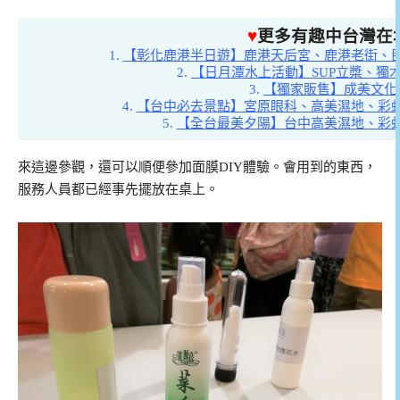
♥
更多有趣中台灣在
1.
【彰化鹿港半日遊】鹿港天后宮、鹿港老街、
2.
【日月潭水上活動】SUP立槳、獨
3.
【獨家販售】成美文化
4.
【台中必去景點】宮原眼科、高美濕地、彩
5.
【全台最美夕陽】台中高美濕地、彩
來這邊參觀，還可以順便參加面膜DIY體驗。會用到的東西，
服務人員都已經事先擺放在桌上。