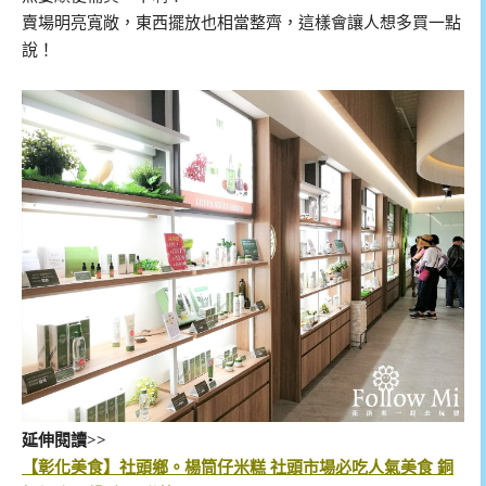
賣場明亮寬敞，東西擺放也相當整齊，這樣會讓人想多買一點
說！
延伸閱讀>>
【彰化美食】社頭鄉。楊筒仔米糕 社頭市場必吃人氣美食 銅