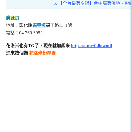
5.
【全台最美夕陽】台中高美濕地、彩
廣源良
地址：彰化縣
福興鄉
福工路13-1號
電話：04 769 3052
花洛米也有TG了，現在就加起來
https://t.me/followmii
進來按個讚
花洛米粉絲團