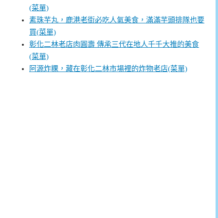
(菜單)
素珠芋丸，鹿港老街必吃人氣美食，滿滿芋頭排隊也要
買(菜單)
彰化二林老店肉圓壽 傳承三代在地人千千大推的美食
(菜單)
阿源炸粿，藏在彰化二林市場裡的炸物老店(菜單)