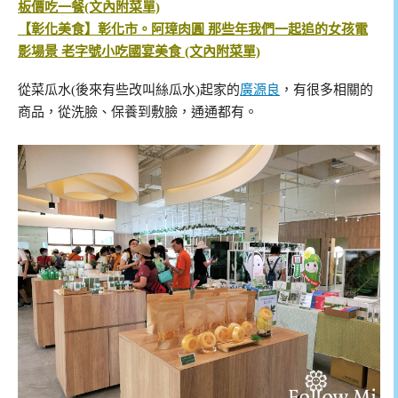
板價吃一餐(文內附菜單)
【彰化美食】彰化市。阿璋肉圓 那些年我們一起追的女孩電
影場景 老字號小吃國宴美食 (文內附菜單)
從菜瓜水(後來有些改叫絲瓜水)起家的
廣源良
，有很多相關的
商品，從洗臉、保養到敷臉，通通都有。