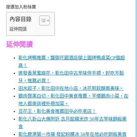
按讚加入粉絲團
內容目錄
延伸閱讀
延伸閱讀
彰化烤鴨推薦，馥御花園酒店御上園烤鴨桌菜CP值超
高！
進發香蔥蜜麻花，彰化田中古早味伴手禮，好吃不黏
牙，推薦必買！
田水餃子，彰化田中在地小店，冰花煎餃酥脆美味。
鵝肉賢黑白切，彰化田中美食推薦，平價鵝肉小菜，在
地人都來這裡外帶加菜。
豆花王，彰化美食推薦田中必吃老店！
彰化八卦山大佛附近 古月館糯米炸 50年古早味銅板美
食
彰化鹿港第一市場 發記粉粿冰 50年在地必吃銅板美食