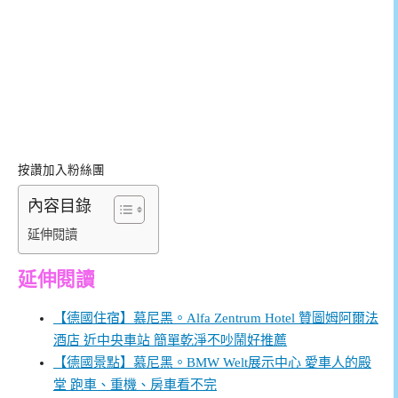
按讚加入粉絲團
內容目錄
延伸閱讀
延伸閱讀
【德國住宿】慕尼黑。Alfa Zentrum Hotel 贊圖姆阿爾法
酒店 近中央車站 簡單乾淨不吵鬧好推薦
【德國景點】慕尼黑。BMW Welt展示中心 愛車人的殿
堂 跑車、重機、房車看不完