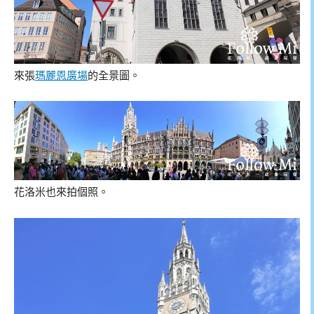
來張
瑪麗恩廣場
的全景圖。
花洛米也來拍個照。