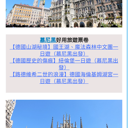
慕尼黑
好用旅遊票卷
【德國山湖秘境】國王湖、魔法森林中文團一
日遊（慕尼黑出發）
【德國歷史的傷痕】紐倫堡一日遊（慕尼黑出
發）
【路德維希二世的浪漫】德國海倫基姆湖宮一
日遊（慕尼黑出發）