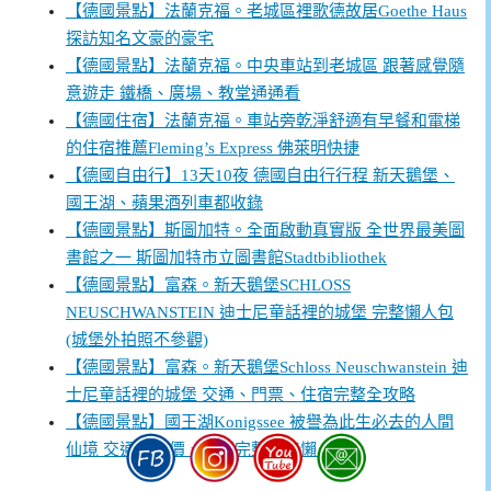
【德國景點】法蘭克福。老城區裡歌德故居Goethe Haus
探訪知名文豪的豪宅
【德國景點】法蘭克福。中央車站到老城區 跟著感覺隨
意遊走 鐵橋、廣場、教堂通通看
【德國住宿】法蘭克福。車站旁乾淨舒適有早餐和電梯
的住宿推薦Fleming’s Express 佛萊明快捷
【德國自由行】13天10夜 德國自由行行程 新天鵝堡、
國王湖、蘋果酒列車都收錄
【德國景點】斯圖加特。全面啟動真實版 全世界最美圖
書館之一 斯圖加特市立圖書館Stadtbibliothek
【德國景點】富森。新天鵝堡SCHLOSS
NEUSCHWANSTEIN 迪士尼童話裡的城堡 完整懶人包
(城堡外拍照不參觀)
【德國景點】富森。新天鵝堡Schloss Neuschwanstein 迪
士尼童話裡的城堡 交通、門票、住宿完整全攻略
【德國景點】國王湖Konigssee 被譽為此生必去的人間
仙境 交通、票價、行程完整攻略懶人包