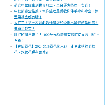
恭喜中華隊拿到世界冠軍，全台優惠整理一次看！
中秋節禮盒推薦，幫你整理最受歡迎伴手禮和禮盒，連
堅果禮盒都有喔！
太狂了！這七家知名泳池飯店紛紛推出暑假超強優惠！
連離島都有！
胖胖箱優惠來了！1000多元就能擁有最時尚又實用的行
李箱！
【春節賞花】2024北部賞花懶人包，走春來這裡看櫻
花、炮仗花還有魯冰花