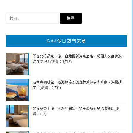
搜
尋
關
鍵
GA4今日熱門文章
字:
開團北投晶泉丰旅，台北最新溫泉酒店，房間大又舒適泡
湯超舒服！(瀏覽：1,713)
及林春咖啡館，澎湖林投沙灘森林系網美咖啡廳，海景超
美！(瀏覽：2,732)
北投晶泉丰旅，2024年開幕，北投最新五星溫泉飯店(瀏
覽：103)