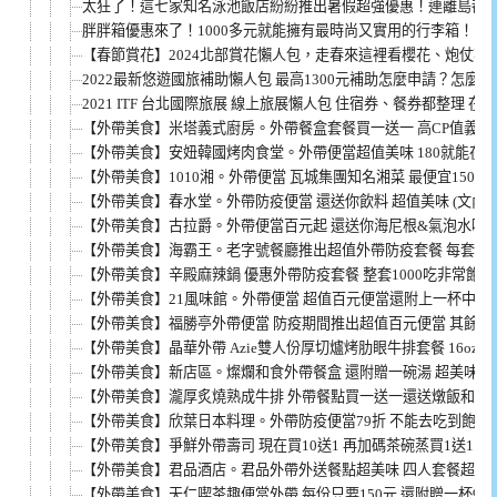
太狂了！這七家知名泳池飯店紛紛推出暑假超強優惠！連離島都
胖胖箱優惠來了！1000多元就能擁有最時尚又實用的行李箱！
【春節賞花】2024北部賞花懶人包，走春來這裡看櫻花、炮仗花
2022最新悠遊國旅補助懶人包 最高1300元補助怎麼申請？怎麼用
2021 ITF 台北國際旅展 線上旅展懶人包 住宿券、餐券都整理 
【外帶美食】米塔義式廚房。外帶餐盒套餐買一送一 高CP值義大利
【外帶美食】安妞韓國烤肉食堂。外帶便當超值美味 180就能在家
【外帶美食】1010湘。外帶便當 瓦城集團知名湘菜 最便宜150元就
【外帶美食】春水堂。外帶防疫便當 還送你飲料 超值美味 (文內附
【外帶美食】古拉爵。外帶便當百元起 還送你海尼根&氣泡水喔！
【外帶美食】海霸王。老字號餐廳推出超值外帶防疫套餐 每套只要1
【外帶美食】辛殿麻辣鍋 優惠外帶防疫套餐 整套1000吃非常飽！
【外帶美食】21風味館。外帶便當 超值百元便當還附上一杯中杯的
【外帶美食】福勝亭外帶便當 防疫期間推出超值百元便當 其餘餐點8
【外帶美食】晶華外帶 Azie雙人份厚切爐烤肋眼牛排套餐 16oz的
【外帶美食】新店區。燦爛和食外帶餐盒 還附贈一碗湯 超美味又平
【外帶美食】瀧厚炙燒熟成牛排 外帶餐點買一送一還送燉飯和羅宋湯
【外帶美食】欣葉日本料理。外帶防疫便當79折 不能去吃到飽我
【外帶美食】爭鮮外帶壽司 現在買10送1 再加碼茶碗蒸買1送1 (文
【外帶美食】君品酒店。君品外帶外送餐點超美味 四人套餐超值推
【外帶美食】天仁喫茶趣便當外帶 每份只要150元 還附贈一杯913