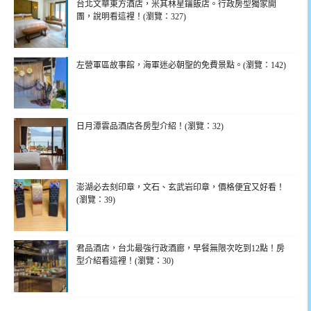
台北文華東方酒店，米其林星鑰飯店。行政房型獨家開
團，說明看這裡！(瀏覽：327)
左營軍區故事館，海軍迷必朝聖的免費景點。(瀏覽：142)
日月潭雲品酒店各房型介紹！(瀏覽：32)
澎湖必去刻印章，文石、玄武岩印章，價格便宜又好看！
(瀏覽：39)
君品酒店，台北最強行政酒廊，早餐無限次吃到12點！房
型介紹看這裡！(瀏覽：30)