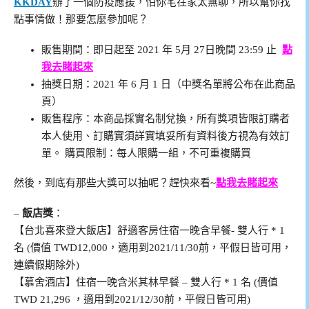
KKDAY
辦了一個防疫應援，怕你宅在家太無聊，所以幫你找
點事情做！那要怎麼參加呢？
販售期間：即日起至 2021 年 5月 27日晚間 23:59 止
點
我去賭起來
抽獎日期：2021 年 6 月 1 日（中獎名單將公布在此商品
頁）
販售程序：本商品採實名制兌換，所有獎項皆限訂購者
本人使用、訂購實須詳實填妥所有資料後方視為有效訂
單。 購買限制：每人限購一組，不可重複購買
然後，到底有那些大獎可以抽呢？趕快來看~
點我去賭起來
–
飯店獎
：
【台北喜來登大飯店】舒適客房住宿一晚含早餐- 雙人行 * 1
名 (價值 TWD12,000，適用到2021/11/30前，平假日皆可用，
連續假期除外)
【慕舍酒店】住宿一晚含米其林早餐 – 雙人行 * 1 名 (價值
TWD 21,296 ，適用到2021/12/30前，平假日皆可用)