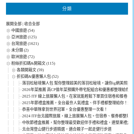
分類
展開全部
|
收合全部
中國旅遊 (54)
亞洲旅遊 (125)
台灣旅遊 (1621)
未分類 (2)
歐洲旅遊 (72)
粉絲折扣碼&開箱文 (115)
各類開箱文 (59)
折扣碼&優惠懶人包 (52)
落羽松秘境懶人包 幫你整理超美的落羽松秘境，讓你ig網美照拍
2026年菜推薦 高CP值年菜預購外帶宅配組合和優惠都整理給你！
2025 ITF 線上旅展懶人包，在家就能輕鬆下單買住宿卷和餐卷！
2025年節禮盒推薦，全台最夯人氣禮盒、伴手禮都整理給你！過
恭喜中華隊拿到世界冠軍，全台優惠整理一次看！
2024 ITF台北國際旅展，線上旅展懶人包。住宿券、餐券都整理
中秋節禮盒推薦，幫你整理最受歡迎伴手禮和禮盒，連堅果禮盒
北台灣登山健行步道精選，適合親子一起走健行步道