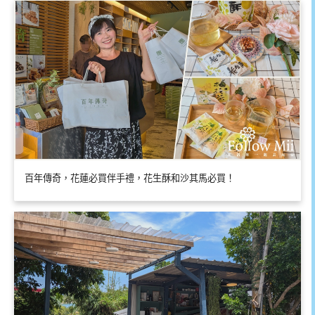
百年傳奇，花蓮必買伴手禮，花生酥和沙其馬必買！