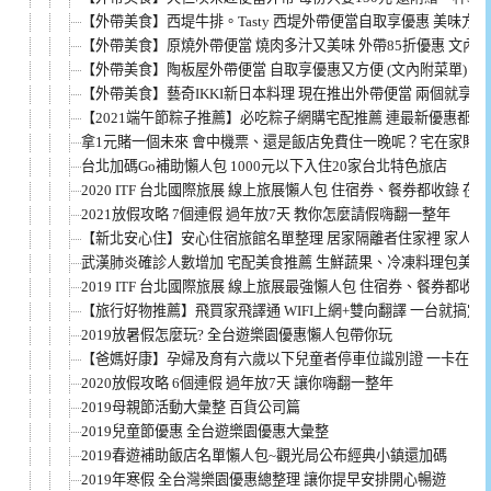
【外帶美食】西堤牛排。Tasty 西堤外帶便當自取享優惠 美味方便
【外帶美食】原燒外帶便當 燒肉多汁又美味 外帶85折優惠 文內
【外帶美食】陶板屋外帶便當 自取享優惠又方便 (文內附菜單)
【外帶美食】藝奇IKKI新日本料理 現在推出外帶便當 兩個就享85
【2021端午節粽子推薦】必吃粽子網購宅配推薦 連最新優惠都整
拿1元賭一個未來 會中機票、還是飯店免費住一晚呢？宅在家賭起
台北加碼Go補助懶人包 1000元以下入住20家台北特色旅店
2020 ITF 台北國際旅展 線上旅展懶人包 住宿券、餐券都收錄 
2021放假攻略 7個連假 過年放7天 教你怎麼請假嗨翻一整年
【新北安心住】安心住宿旅館名單整理 居家隔離者住家裡 家人去住安
武漢肺炎確診人數增加 宅配美食推薦 生鮮蔬果、冷凍料理包美味
2019 ITF 台北國際旅展 線上旅展最強懶人包 住宿券、餐券都收
【旅行好物推薦】飛買家飛譯通 WIFI上網+雙向翻譯 一台就搞定
2019放暑假怎麼玩? 全台遊樂園優惠懶人包帶你玩
【爸媽好康】孕婦及育有六歲以下兒童者停車位識別證 一卡在手
2020放假攻略 6個連假 過年放7天 讓你嗨翻一整年
2019母親節活動大彙整 百貨公司篇
2019兒童節優惠 全台遊樂園優惠大彙整
2019春遊補助飯店名單懶人包~觀光局公布經典小鎮還加碼
2019年寒假 全台灣樂園優惠總整理 讓你提早安排開心暢遊