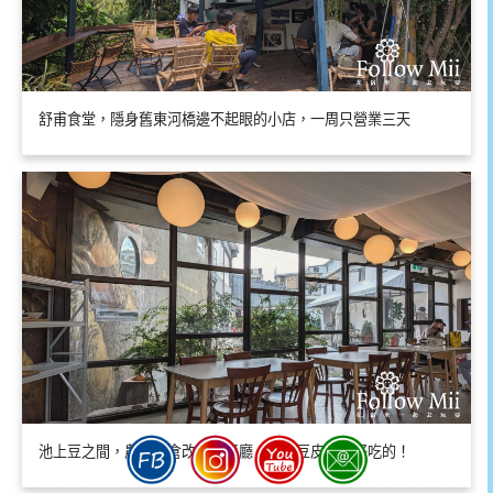
舒甫食堂，隱身舊東河橋邊不起眼的小店，一周只營業三天
池上豆之間，農會穀倉改裝的餐廳，各種豆皮都超好吃的！