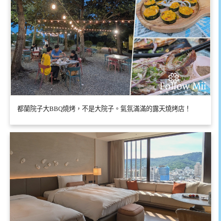
都蘭院子大BBQ燒烤，不是大院子。氣氛滿滿的露天燒烤店！