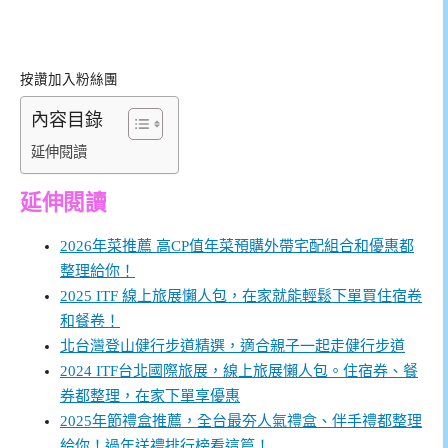
按讚加入粉絲團
內容目錄
延伸閱讀
延伸閱讀
2026年菜推薦 高CP值年菜預購外帶宅配組合和優惠都
整理給你！
2025 ITF 線上旅展懶人包，在家就能輕鬆下單買住宿卷
和餐卷！
北台灣登山健行步道精選，適合親子一起走健行步道
2024 ITF台北國際旅展，線上旅展懶人包。住宿券、餐
券都整理，在家下單享優惠
2025年節禮盒推薦，全台最夯人氣禮盒、伴手禮都整理
給你！過年送禮排行榜看這篇！