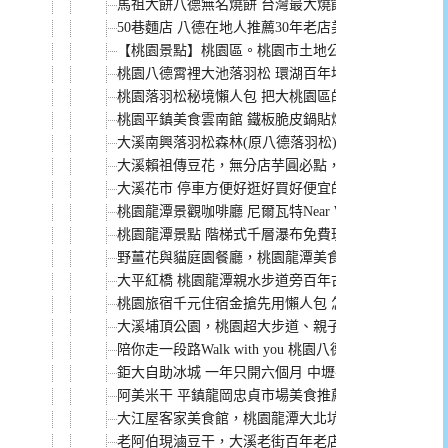
馬祖大餅八德無名燒餅 台灣最大燒餅 桃園在地人最愛
50巷麵店 八德在地人推薦30年老店美味早餐麵食(菜單
【桃園景點】桃園區。桃園市土地公文化館 免費好停
桃園八德霄裡大池落羽松 環湖百年埤塘好走好拍
桃園落羽松秘境懶人包 把大桃園區的落羽松都整理給
桃園平鎮美食雲南館 鐵板脆皮鍋貼燒必點 菜單選項
大溪南興落羽松森林(原八德落羽松) 3000棵落羽松的
大溪賴祖傳豆花，無分店芋圓必點，熟客都買家庭號(
大溪花市 停車方便好逛好買好便宜的花市 多肉植物、盆
桃園龍潭景觀咖啡廳 尼爾瓦特Near Water café 
桃園龍潭景點 階梯式千層瀑布免費玩水秘境 近大平
野薑花與貓庭園餐廳，桃園龍潭美食推薦，野薑花入菜
大平紅橋 桃園龍潭親水步道旁百年古蹟 附近千層瀑
桃園旅宿千元住宿金搶先用懶人包 怎麼申請？怎麼用
大溪埔頂公園，桃園超大步道、親子設施滾輪溜滑梯
陪你走一段路Walk with you 桃園八德庇護商店不
鉅大自助冰城 一年只開六個月 中壢平鎮必吃美食(文
阿美米干 平鎮龍岡忠貞市場美食推薦 停車方便評價好
大江屋客家美食館，桃園龍潭大北坑推薦必吃白斬雞(
老阿伯現滷豆干，大溪老街百年老店，每天都排隊。