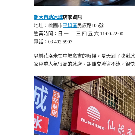
鉅大自助冰城
店家資訊
地址：桃園市
平鎮區
民族路105號
營業時間：日 一 二 三 四 五 六 11:00-22:00
電話：03 492 5907
以前花洛米在中壢念書的時候，夏天到了吃剉冰
家秤重人氣很高的冰店。距離交流道不遠，很快