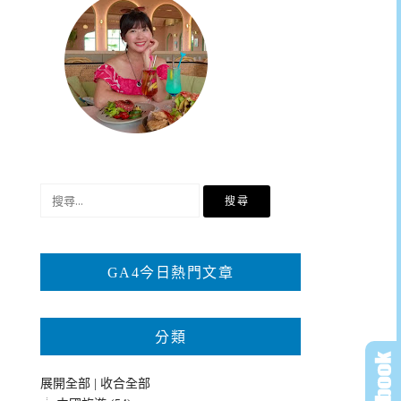
搜
尋
關
鍵
GA4今日熱門文章
字:
分類
展開全部
|
收合全部