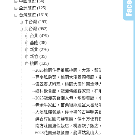
中國旅遊 (54)
亞洲旅遊 (125)
台灣旅遊 (1619)
中台灣 (193)
北台灣 (952)
台北 (479)
基隆 (38)
新北 (276)
新竹 (35)
桃園 (125)
2026桃園住宿推薦桃園、大溪、龍潭，連復興鄉看櫻
豆麥私房菜，桃園大溪景觀餐廳，鄰近大溪老茶廠，
儂翠泰式料理，桃園大園竹圍漁港人氣餐廳，餐點份
鄉村飲食館，龍潭傳統客家菜，在地人才知道的美味
2025龍潭美食懶人包，聚餐餐廳、小吃、咖啡廳都有
老余牛家莊，苗栗後龍臉盆大番茄牛肉鍋在桃園也能
大溪紅樓餐廳，停車場的古早味美食，懷舊裝潢像走
醉香村庭園海鮮餐廳，停車方便有包廂的聚餐餐廳！
南方莊園渡假飯店，桃園親子飯店，1500坪室內水療
6028花園景觀餐廳，龍潭姑乳山大北坑的好評價咖啡