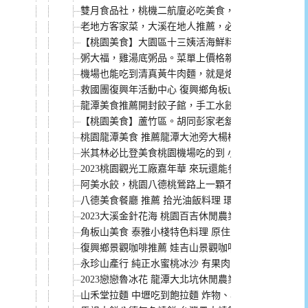
雙月食品社，桃機二航廈必吃美食，出國前來吃愛恨
老地方客家菜，大溪在地人推薦，必點白斬雞 (文內附
【桃園美食】大園區十三姨活海鮮料理，竹圍漁港海鮮
粥大福，雞湯底粥品。菜單上價格親民又美味，難怪
機場也能吃到清真黃牛肉麵，就是烙張清真牛肉麵館
救國團復興年活動中心 復興鄉角板山高CP值住宿 窗
龍潭美食推薦開封餃子館，手工水餃皮彈牙餡飽滿。
【桃園美食】蘆竹區。胡同彭家老舖 新疆拉麵 南崁
桃園龍潭美食 推薦龍潭大池旁大楊梅鵝莊 還有專屬
米其林必比登美食桃園機場吃的到 小王煮瓜、林聰明
2023桃園觀光工廠嘉年華 來玩還能參加抽獎 完整資
阿美水餃，桃園八德桃鶯路上一顆不到3元的人氣手工
八德美食餐廳 推薦 拾光油飯料理 環境美評價好餐點美
2023大溪金針花海 桃園百吉休閒農業發展協會 10
角板山美食 泰雅小棧特色料理 原住民菜色高CP值(菜單
復興鄉景觀咖啡推薦 娃吉山景觀咖啡廳 綿延山景第一
永珍山產行 純正水蜜桃冰沙 有果肉的冰沙 3杯才100
2023戀戀魯冰花 龍潭大北坑休閒農業區看見魯冰花
山禾堂拉麵 中壢吃到飽拉麵 炸物、小菜、飲料、草莓