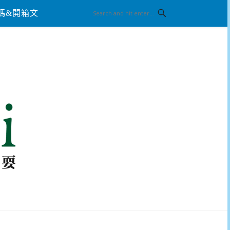
碼&開箱文