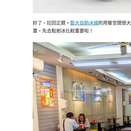
好了，拉回正題。
鉅大自助冰城
的用餐空間很大
置，先去點剉冰比較重要啦！