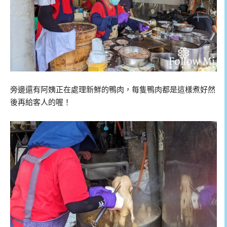
旁邊還有阿姨正在處理新鮮的鴨肉，每隻鴨肉都是這樣煮好然
後再給客人的喔！