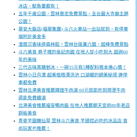
冰店、魷魚羹都有！
五年千歲公園，雲林褒忠免費景點，全台最大寺廟主題
公園！
華安大飯店(福華集團) 斗六火車站一出站就到，有停車
場附近美食多
澄霖沉香味道森林館，雲林台版兼六園，超棒免費景點
斗六美食 巷子裡的吳記肉圓 在地人從小吃到大 超過60
年的美味
三代古味黑糖剉冰，一碗35元有5種配料根本佛心價！
雲林小日月潭 超美椬梧滯洪池 口湖鄉的網美秘境 連停
車都免費
雲林北港美食推薦輝煌牛肉湯 60元就能吃到現燙牛肉
還能免費續湯
北港美食推薦福安鴨肉飯 在地人推薦朝天宮前80年老店
銅板美食
青麥芋圓嫩仙草 雲林斗六美食 芋頭控必吃的冰品店 食
尚玩家也推薦！