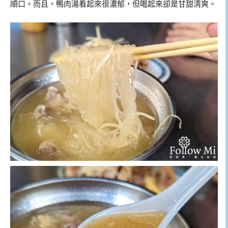
順口。而且，鴨肉湯看起來很濃郁，但喝起來卻是甘甜清爽。