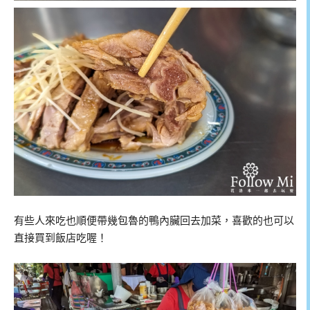
有些人來吃也順便帶幾包魯的鴨內臟回去加菜，喜歡的也可以
直接買到飯店吃喔！