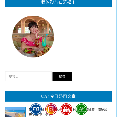
我的影片在這裡！
搜
尋
關
鍵
GA4今日熱門文章
字:
及林春咖啡館，澎湖林投沙灘森林系網美咖啡廳，海景超
美！(瀏覽：646)