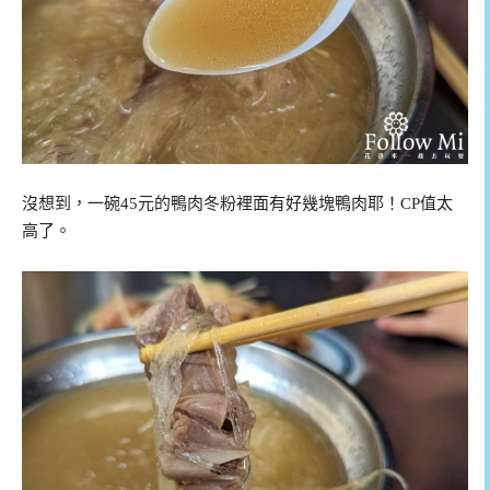
沒想到，一碗45元的鴨肉冬粉裡面有好幾塊鴨肉耶！CP值太
高了。