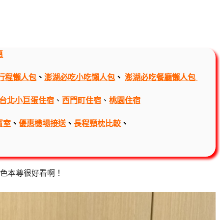
惠
行程懶人包
、
澎湖必吃小吃懶人包
、
澎湖必吃餐廳懶人包
台北小巨蛋住宿
、
西門町住宿
、
桃園住宿
賓室
、
優惠機場接送
、
長程頸枕比較
、
色本尊很好看啊！