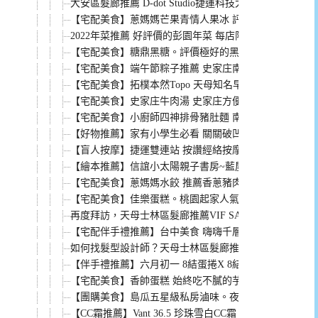
大安區髮廊推薦 D-dot Studio捷運科技大樓站旁評價好
【宅配美食】蔥媽媽芒果青情人果冰 評價超優 酸甜古早
2022年菜推薦 好評價的彭園年菜 每店限量100份預購外
【宅配美食】糖鼎黑糖。評價極好的黑糖磚 熱量低又好
【宅配美食】端午節粽子推薦 史家庄南部粽 團購熱銷好
【宅配美食】拓樸本然Topo 天母知名早午餐店 檸檬柳
【宅配美食】史家庄牛肉湯 史家庄方便廚房 團購界評價
【宅配美食】小廚師四神排骨豬肚麵 南僑陳飛龍的私房菜
【好物推薦】家有小學生必看 關關破凹槽練習簿 讓小一
【盲人按摩】捷運雙連站 按讚經絡按摩 專業好手感 高C
【繪本推薦】信誼小太陽親子書房~藍屋的神秘禮物 一本
【宅配美食】蔥媽媽水餃 推薦香蔥豬肉水餃爆汁美味 一包
【宅配美食】佳樂蛋糕。桃園起家人氣蛋糕店 波士頓派
再度拜訪，天母士林區髮廊推薦VIF SALON，指名網紅最
【宅配伴手禮推薦】台中美食 嗨嗨千層蛋捲 接單後手工
如何找髮型設計師？天母士林區髮廊推薦VIF salon，指名
【伴手禮推薦】六月初一 8結蛋捲X 8結老梅禮盒 年節
【宅配美食】香帥蛋糕 始終吃不膩的芋泥甜點 芋頭控的
【團購美食】島瓜五星級私房滷味。夜市起家 團購爆紅 
【CC霜推薦】Vant 36.5 珍珠雪白CC霜 忙碌媽咪的完美