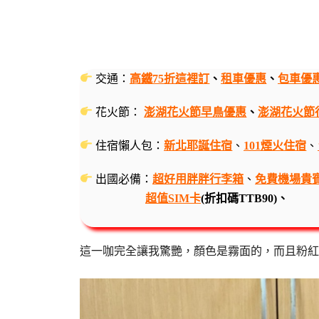
交通：
高鐵75折這裡訂
、
租車優惠
、
包車優
花火節：
澎湖花火節早鳥優惠
、
澎湖花火節
住宿懶人包：
新北耶誕住宿
、
101煙火住宿
、
出國必備：
超好用胖胖行李箱
、
免費機場貴
超值SIM卡
(折扣碼TTB90)、
這一咖完全讓我驚艷，顏色是霧面的，而且粉紅