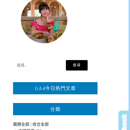
搜
尋
關
鍵
GA4今日熱門文章
字:
分類
展開全部
|
收合全部