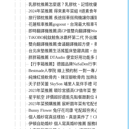
乳膠枕推薦怎麼選？乳膠枕、記憶枕優缺點比較給你。
2024年菜推薦 得來素年菜組 8道素食年菜免3000元 加
旅行頸枕推薦 長途搭車搭飛機讓你護頸很好睡！
花蓮租車推薦gogoout，台灣最大租車平台評價好還有註
即時翻譯機推薦|高CP值雙向翻譯機Wooask，可支援10
TiKOBO純鈦鯨魚冰霸杯第二代 外出攜帶超方便 抗菌
雙向翻譯機推薦|會議翻譯機超方便，多達100多種語言的Wo
台北床墊推薦生活搖籃床墊寢具館，台灣製造安心試躺
胖胖箱推薦 DTAudio 便宜好用功能多 評價好
【行李箱推薦】德國品牌NaSaDen行李箱 密碼設定簡單
Bestmade人學院 線上預約制 一對一專人解說選擇最適
純煉紅燒軟骨肉、辣豆瓣軟骨肉 加熱就能吃方便又美味
天子舒芙蕾 SkySon 埔里人氣伴手禮 可外帶的雲朵法式
2023年菜推薦 頤珍宮膳高CP值年菜 整套只要3999
星宇航空 評價超好還能先點餐跟劃位 初體驗真實感受
2023年菜預購推薦 宸軒園年菜有宅配也可外帶 高CP值
Bunny Flower 兔仔花司康 宅配超夯夾心司康 一次就愛
個人婚紗寫真這樣拍，真是美炸了！CP值高價格親民的
伊頓自助婚紗 個人寫真婚紗推薦 服務親切又專業 挑禮