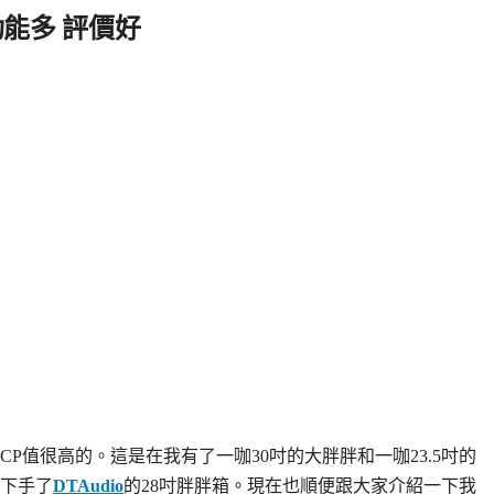
功能多 評價好
CP值很高的。這是在我有了一咖30吋的大胖胖和一咖23.5吋的
下手了
DTAudio
的28吋胖胖箱。現在也順便跟大家介紹一下我