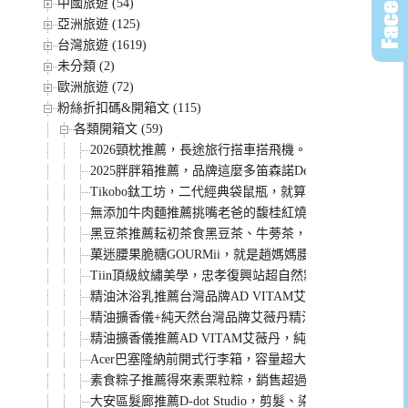
中國旅遊 (54)
亞洲旅遊 (125)
台灣旅遊 (1619)
未分類 (2)
歐洲旅遊 (72)
粉絲折扣碼&開箱文 (115)
各類開箱文 (59)
2026頸枕推薦，長途旅行搭車搭飛機。各家頸枕優缺點
2025胖胖箱推薦，品牌這麼多笛森諾Deseno、奧莉薇閣Allez 
Tikobo鈦工坊，二代經典袋鼠瓶，就算在沙漠炎熱天氣
無添加牛肉麵推薦挑嘴老爸的馥桂紅燒牛肉麵，吃了會
黑豆茶推薦耘初茶食黑豆茶、牛蒡茶，無咖啡因低熱量
菓迷腰果脆糖GOURMii，就是趙媽媽腰果脆糖，全球唯
Tiin頂級紋繡美學，忠孝復興站超自然霧眉，超後悔沒
精油沐浴乳推薦台灣品牌AD VITAM艾薇丹，純天然精
精油擴香儀+純天然台灣品牌艾薇丹精油，完美生活的催
精油擴香儀推薦AD VITAM艾薇丹，純天然精油香氛，
Acer巴塞隆納前開式行李箱，容量超大使用方便，評價
素食粽子推薦得來素栗粒粽，銷售超過30座101高度的好
大安區髮廊推薦D-dot Studio，剪髮、染髮、燙髮都很專