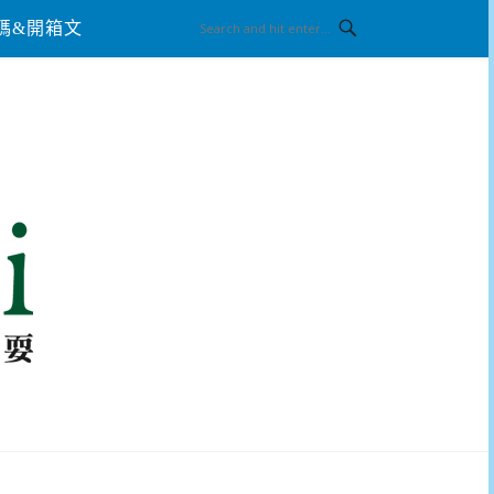
碼&開箱文