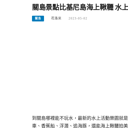
關島景點比基尼島海上鞦韆 水
花洛米
2023-05-02
關島
到關島哪裡能不玩水，最新的水上活動樂園就是
車、香蕉船、浮潛、追海豚，還能海上鞦韆拍美照。