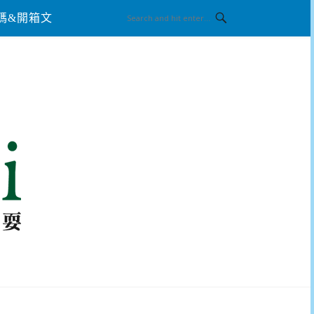
碼&開箱文