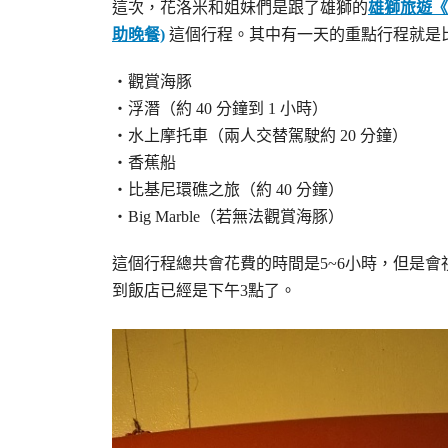
這次，花洛米和姐妹們是跟了雄獅的
雄獅旅遊《
助晚餐)
這個行程。其中有一天的重點行程就是
・觀賞海豚
・浮潛（約 40 分鐘到 1 小時）
・水上摩托車（兩人交替駕駛約 20 分鐘）
・香蕉船
・比基尼環礁之旅（約 40 分鐘）
・Big Marble（若無法觀賞海豚）
這個行程總共會花費的時間是5~6小時，但是
到飯店已經是下午3點了。