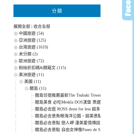
分類
展開全部
|
收合全部
中國旅遊 (54)
亞洲旅遊 (125)
台灣旅遊 (1619)
未分類 (2)
歐洲旅遊 (72)
粉絲折扣碼&開箱文 (115)
美洲旅遊 (11)
美國 (11)
關島 (11)
關島住宿推薦最新The Tsubaki Tower Guam 每間
關島美食 必吃Meskla DOS漢堡 票選第一名的冠軍漢堡
關島必去逛 ROSS dress for less 超多品牌1折起 買到
關島必去景魚眼海洋公園，超美景點海底展望台(門票
關島必去景點 戀人岬 淒美愛情傳說 杜夢灣無敵海景(
關島必去景點 自由女神像Paseo de Susana 迷你版自