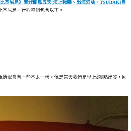
比基尼島》摩登關島五天(海上鞦韆、出海追豚、TSUBAKI自
比基尼島，行程整個包含以下。
會視情況會有一些不太一樣。像是當天我們是早上約9點出發，回