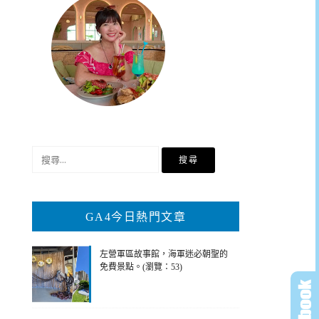
搜
尋
關
鍵
GA4今日熱門文章
字:
左營軍區故事館，海軍迷必朝聖的
免費景點。(瀏覽：53)