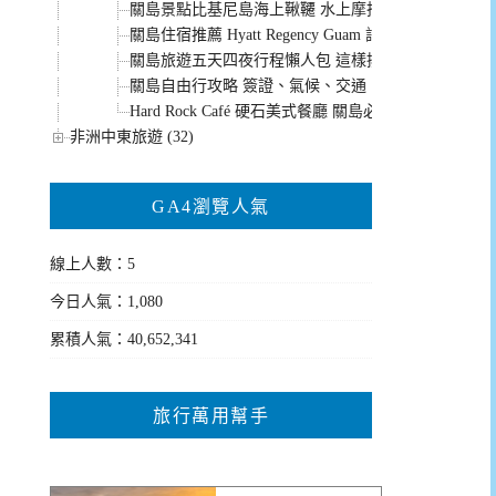
關島景點比基尼島海上鞦韆 水上摩托車、香蕉船、浮
關島住宿推薦 Hyatt Regency Guam 評價好早餐
關島旅遊五天四夜行程懶人包 這樣排最好玩！
關島自由行攻略 簽證、氣候、交通、小費怎麼給都整
Hard Rock Café 硬石美式餐廳 關島必吃美食 搖滾
非洲中東旅遊 (32)
GA4瀏覽人氣
線上人數：5
今日人氣：1,080
累積人氣：40,652,341
旅行萬用幫手