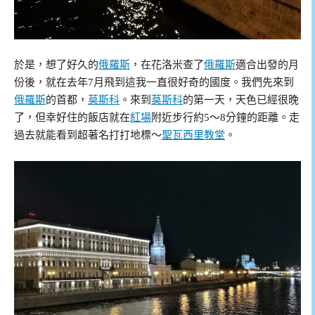
於是，想了好久的
俄羅斯
，在花洛米查了
俄羅斯
適合出發的月
份後，就在去年7月飛到這我一直很好奇的國度。我們先來到
俄羅斯
的首都，
莫斯科
。來到
莫斯科
的第一天，天色已經很晚
了，但幸好住的飯店就在
紅場
附近步行約5～8分鐘的距離。走
過去就能看到超著名打打地標～
聖瓦西里教堂
。