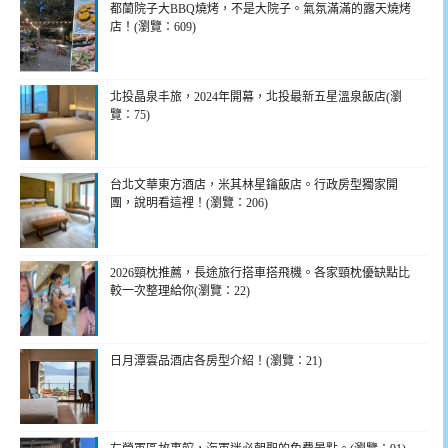
都蘭院子大BBQ燒烤，不是大院子。氣氛滿滿的露天燒烤
店！(瀏覽：609)
北投晶泉丰旅，2024年開幕，北投最新五星溫泉飯店(瀏
覽：75)
台北文華東方酒店，米其林星鑰飯店。行政房型獨家開
團，說明看這裡！(瀏覽：206)
2026頸枕推薦，長途旅行搭車搭飛機。各家頸枕優缺點比
較一次整理給你(瀏覽：22)
日月潭雲品酒店各房型介紹！(瀏覽：21)