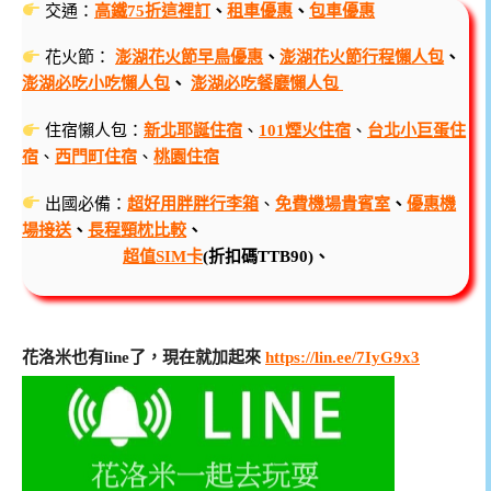
交通：
高鐵75折這裡訂
、
租車優惠
、
包車優惠
花火節：
澎湖花火節早鳥優惠
、
澎湖花火節行程懶人包
、
澎湖必吃小吃懶人包
、
澎湖必吃餐廳懶人包
住宿懶人包：
新北耶誕住宿
、
101煙火住宿
、
台北小巨蛋住
宿
、
西門町住宿
、
桃園住宿
出國必備：
超好用胖胖行李箱
、
免費機場貴賓室
、
優惠機
場接送
、
長程頸枕比較
、
超值SIM卡
(折扣碼TTB90)、
花洛米也有line了，現在就加起來
https://lin.ee/7IyG9x3