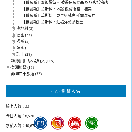
【俄羅斯】聖彼得堡。 彼得保羅要塞 & 冬宮博物館
【俄羅斯】莫斯科。地鐵 像藝術館一樣美
【俄羅斯】莫斯科。克里姆林宮 托爾泰故居
【俄羅斯】莫斯科。紅場洋蔥頭教堂
奧地利 (3)
德國 (25)
挪威 (5)
法國 (1)
瑞士 (28)
粉絲折扣碼&開箱文 (115)
美洲旅遊 (11)
非洲中東旅遊 (32)
GA4瀏覽人氣
線上人數：33
今日人氣：8,520
累積人氣：40,670,553