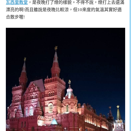
瓦西里教堂
，是夜晚打了燈的樣貌。不得不說，燈打上去還滿
漂亮的啊!而且雖說是夜晚比較涼，但10來度的氣溫其實好適
合散步喔!