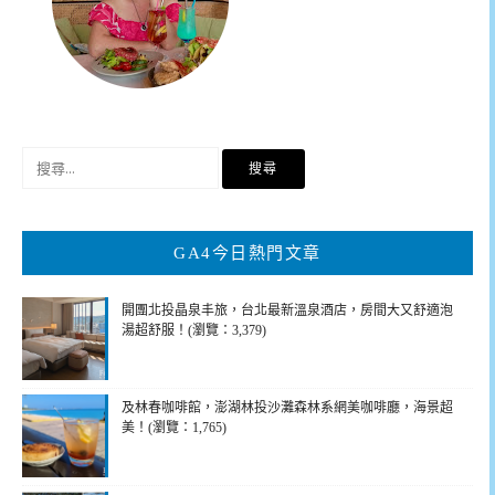
搜
尋
關
鍵
GA4今日熱門文章
字:
開團北投晶泉丰旅，台北最新溫泉酒店，房間大又舒適泡
湯超舒服！(瀏覽：3,379)
及林春咖啡館，澎湖林投沙灘森林系網美咖啡廳，海景超
美！(瀏覽：1,765)