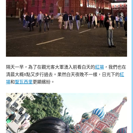
隔天一早，為了在觀光客大軍湧入前看白天的
紅場
，我們也在
清晨大概8點又步行過去。果然白天夜晚不一樣，日光下的
紅
場
和
聖瓦西里
更顯繽紛。