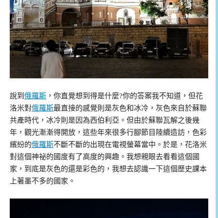
說到
俄羅斯
，你直覺想到得是什麼?你的答案我不知道，但花
洛米對
俄羅斯
最直接的感覺則是灰色和冰冷，灰色來自於蘇聯
共產時代，冰冷則是因為西伯利亞。但由於蘇聯瓦解之後幾
年，觀光漸漸得開放，這些年來很多行腳節目陸續造訪，色彩
繽紛的
俄羅斯
不斷不斷的出現在電視螢幕當中。於是，花洛米
對這個神祕的國度有了高度的興趣。我想親眼去看看這個國
家，到底是灰色的還是彩色的，我想去認識一下這個歷史課本
上著墨不多的國家。