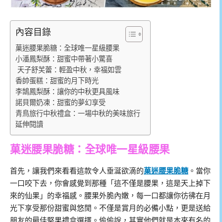
內容目錄
菓迷腰果脆糖：全球唯一星級腰果
小潘鳳梨酥：甜蜜中帶著小驚喜
天子舒芙蕾：輕盈中秋，幸福如雲
香帥蛋糕：甜蜜的月下時光
李鵠鳳梨酥：讓你的中秋更具風味
諾貝爾奶凍：甜蜜的夢幻享受
青鳥旅行中秋禮盒：一場中秋的美味旅行
延伸閱讀
菓迷腰果脆糖：全球唯一星級腰果
首先，讓我們來看看這款令人垂涎欲滴的
菓迷腰果脆糖
。當你
一口咬下去，你會感覺到那種「這不僅是腰果，這是天上掉下
來的仙果」的幸福感。腰果外脆內嫩，每一口都讓你彷彿在月
光下享受那份甜蜜與悠閒。不僅是賞月的必備小點，更是送給
朋友的最佳堅果禮盒選擇。偷偷說，其實他們就是本來有名的