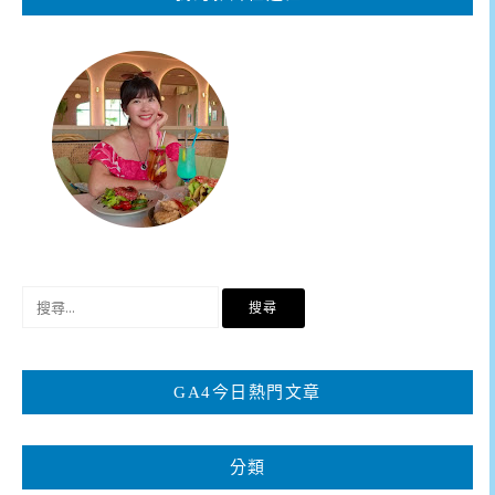
搜
尋
關
鍵
GA4今日熱門文章
字:
分類