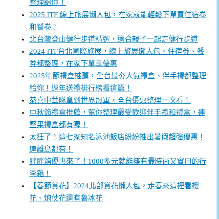
整理給你！
2025 ITF 線上旅展懶人包，在家就能輕鬆下單買住宿卷
和餐卷！
北台灣登山健行步道精選，適合親子一起走健行步道
2024 ITF台北國際旅展，線上旅展懶人包。住宿券、餐
券都整理，在家下單享優惠
2025年節禮盒推薦，全台最夯人氣禮盒、伴手禮都整理
給你！過年送禮排行榜看這篇！
恭喜中華隊拿到世界冠軍，全台優惠整理一次看！
中秋節禮盒推薦，幫你整理最受歡迎伴手禮和禮盒，連
堅果禮盒都有喔！
太狂了！這七家知名泳池飯店紛紛推出暑假超強優惠！
連離島都有！
胖胖箱優惠來了！1000多元就能擁有最時尚又實用的行
李箱！
【春節賞花】2024北部賞花懶人包，走春來這裡看櫻
花、炮仗花還有魯冰花