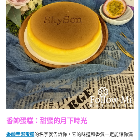
香帥蛋糕：甜蜜的月下時光
香帥芋泥蛋糕
的名字就告訴你，它的味道和香氣一定能讓你滿