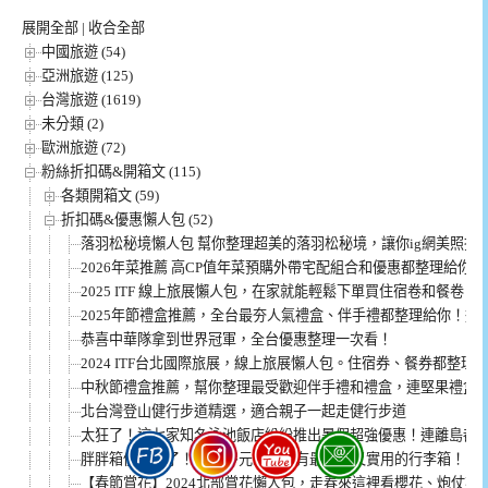
展開全部
|
收合全部
中國旅遊 (54)
亞洲旅遊 (125)
台灣旅遊 (1619)
未分類 (2)
歐洲旅遊 (72)
粉絲折扣碼&開箱文 (115)
各類開箱文 (59)
折扣碼&優惠懶人包 (52)
落羽松秘境懶人包 幫你整理超美的落羽松秘境，讓你ig網美照拍
2026年菜推薦 高CP值年菜預購外帶宅配組合和優惠都整理給你！
2025 ITF 線上旅展懶人包，在家就能輕鬆下單買住宿卷和餐卷！
2025年節禮盒推薦，全台最夯人氣禮盒、伴手禮都整理給你！過
恭喜中華隊拿到世界冠軍，全台優惠整理一次看！
2024 ITF台北國際旅展，線上旅展懶人包。住宿券、餐券都整理
中秋節禮盒推薦，幫你整理最受歡迎伴手禮和禮盒，連堅果禮盒
北台灣登山健行步道精選，適合親子一起走健行步道
太狂了！這七家知名泳池飯店紛紛推出暑假超強優惠！連離島都
胖胖箱優惠來了！1000多元就能擁有最時尚又實用的行李箱！
【春節賞花】2024北部賞花懶人包，走春來這裡看櫻花、炮仗花