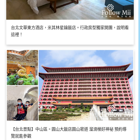
台北文華東方酒店，米其林星鑰飯店。行政房型獨家開團，說明看
這裡！
【台北景點】中山區。圓山大飯店圓山密道 溜滑梯好神祕 預約導
覽就能參觀