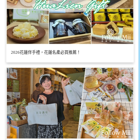
2026花蓮伴手禮，花蓮名產必買推薦！