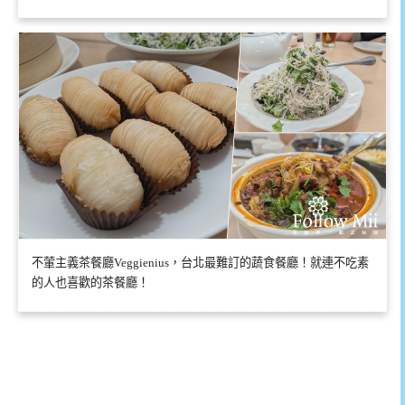
不葷主義茶餐廳Veggienius，台北最難訂的蔬食餐廳！就連不吃素
的人也喜歡的茶餐廳！