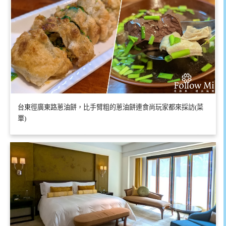
台東徑廣東路蔥油餅，比手臂粗的蔥油餅連食尚玩家都來採訪(菜
單)