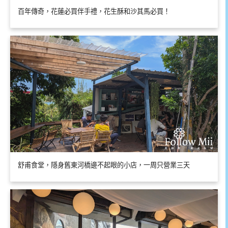
百年傳奇，花蓮必買伴手禮，花生酥和沙其馬必買！
舒甫食堂，隱身舊東河橋邊不起眼的小店，一周只營業三天