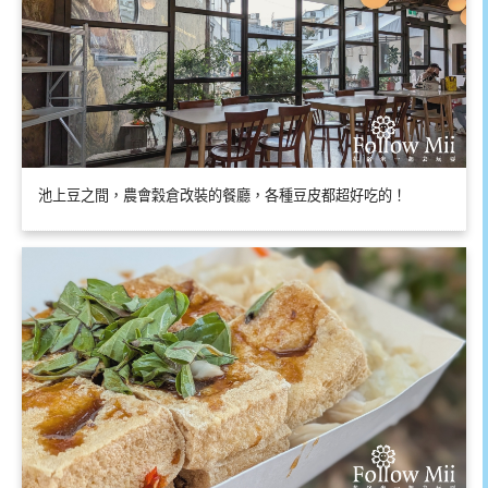
池上豆之間，農會穀倉改裝的餐廳，各種豆皮都超好吃的！