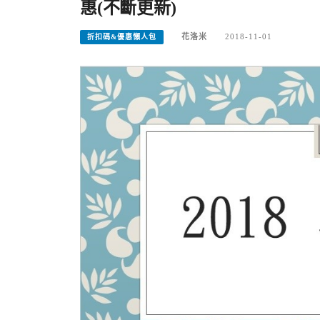
惠(不斷更新)
花洛米
2018-11-01
折扣碼&優惠懶人包