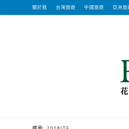
Skip
關於我
台灣旅遊
中國旅遊
亞洲旅
to
content
花洛米一起
標籤:
2018ITF