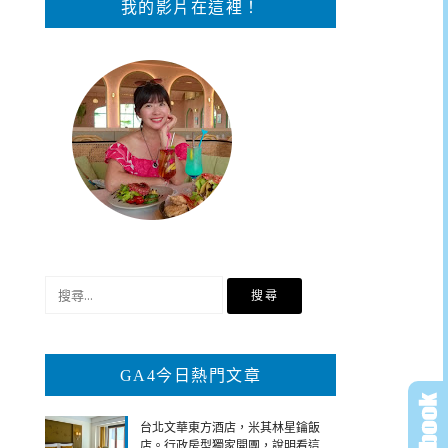
我的影片在這裡！
搜
尋
關
鍵
GA4今日熱門文章
字:
台北文華東方酒店，米其林星鑰飯
店。行政房型獨家開團，說明看這