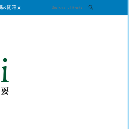
碼&開箱文