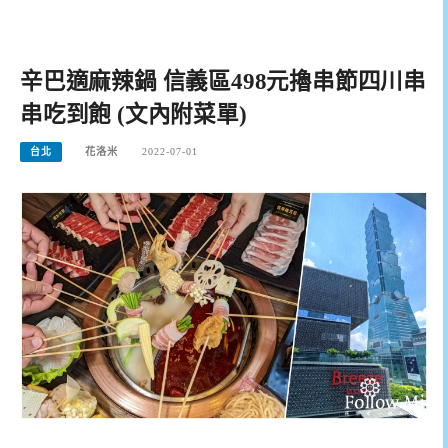
辛巴適麻辣鍋 信義區498元擼串節四川串
串吃到飽 (文內附菜單)
台北
花洛米
2022-07-01