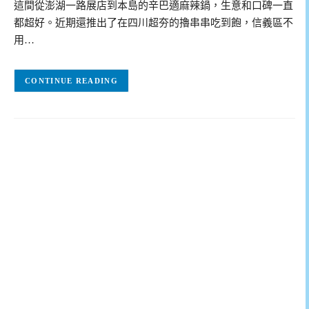
這間從澎湖一路展店到本島的辛巴適麻辣鍋，生意和口碑一直
都超好。近期還推出了在四川超夯的擼串串吃到飽，信義區不
用…
CONTINUE READING