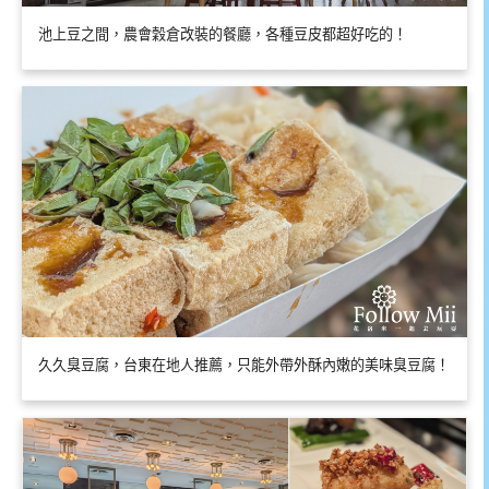
池上豆之間，農會穀倉改裝的餐廳，各種豆皮都超好吃的！
久久臭豆腐，台東在地人推薦，只能外帶外酥內嫩的美味臭豆腐！