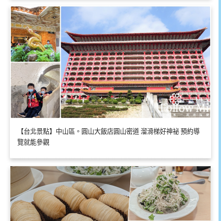
【台北景點】中山區。圓山大飯店圓山密道 溜滑梯好神祕 預約導
覽就能參觀