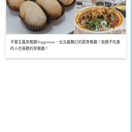
不葷主義茶餐廳Veggienius，台北最難訂的蔬食餐廳！就連不吃素
的人也喜歡的茶餐廳！