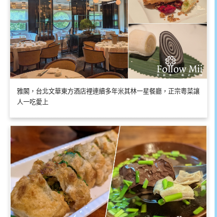
雅閣，台北文華東方酒店裡連續多年米其林一星餐廳，正宗粵菜讓
人一吃愛上