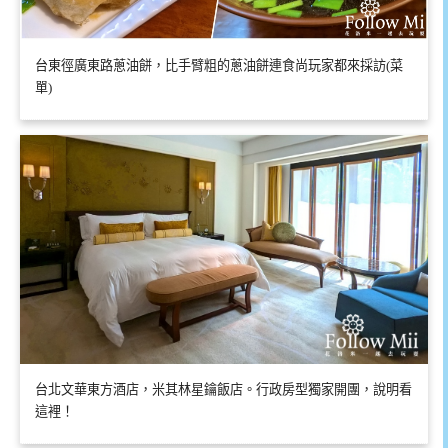
台東徑廣東路蔥油餅，比手臂粗的蔥油餅連食尚玩家都來採訪(菜
單)
台北文華東方酒店，米其林星鑰飯店。行政房型獨家開團，說明看
這裡！