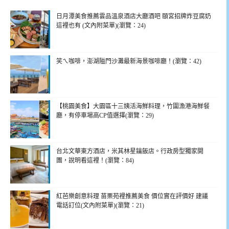
日月潭美食推薦雲品溫泉酒店大廳酒吧 頤宮招牌炸豆腐奶
這裡也有 (文內附菜單)(瀏覽：24)
笑ㄟ咖啡，澎湖隘門沙灘最新海景咖啡廳！(瀏覽：42)
【桃園美食】大園區十三姨活海鮮料理，竹圍漁港海鮮餐
廳，有停車場高CP值選擇(瀏覽：29)
台北文華東方酒店，米其林星鑰飯店。行政房型獨家開
團，說明看這裡！(瀏覽：84)
紅芭樂創意料理 苗栗苑裡推薦美食 價位實在評價好 建議
電話訂位(文內附菜單)(瀏覽：21)