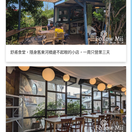
舒甫食堂，隱身舊東河橋邊不起眼的小店，一周只營業三天