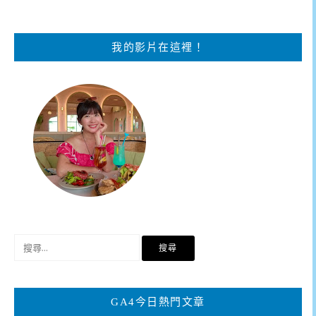
我的影片在這裡！
搜
尋
關
鍵
GA4今日熱門文章
字: