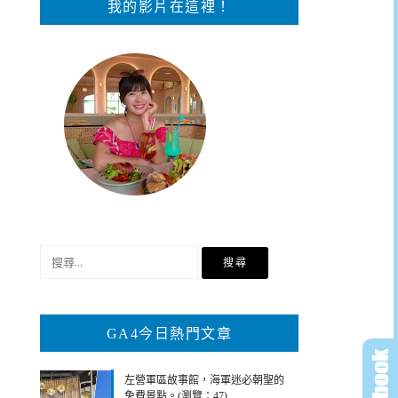
我的影片在這裡！
搜
尋
關
鍵
GA4今日熱門文章
字:
左營軍區故事館，海軍迷必朝聖的
免費景點。(瀏覽：47)