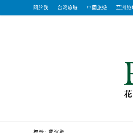
Skip
關於我
台灣旅遊
中國旅遊
亞洲旅
to
content
花洛米一起
標籤:
豐濱鄉