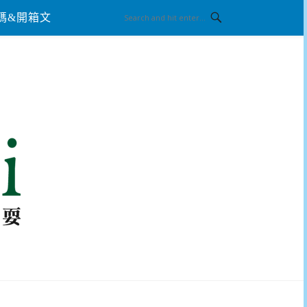
碼&開箱文