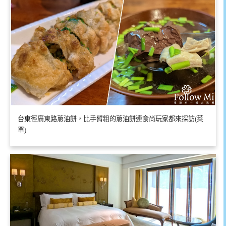
台東徑廣東路蔥油餅，比手臂粗的蔥油餅連食尚玩家都來採訪(菜
單)