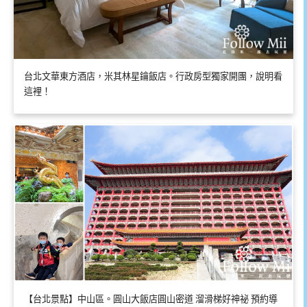
台北文華東方酒店，米其林星鑰飯店。行政房型獨家開團，說明看
這裡！
【台北景點】中山區。圓山大飯店圓山密道 溜滑梯好神祕 預約導