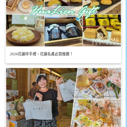
2026花蓮伴手禮，花蓮名產必買推薦！