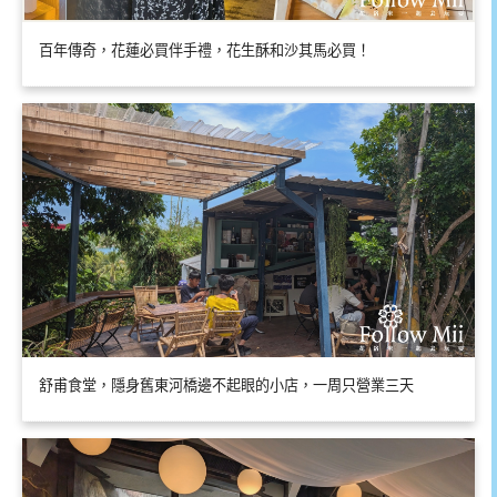
百年傳奇，花蓮必買伴手禮，花生酥和沙其馬必買！
舒甫食堂，隱身舊東河橋邊不起眼的小店，一周只營業三天