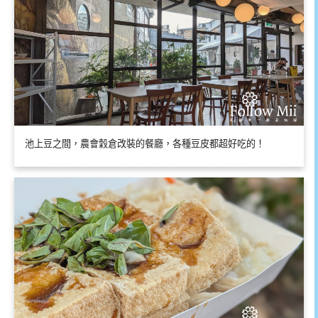
池上豆之間，農會穀倉改裝的餐廳，各種豆皮都超好吃的！