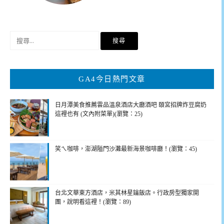
搜
尋
關
鍵
GA4今日熱門文章
字:
日月潭美食推薦雲品溫泉酒店大廳酒吧 頤宮招牌炸豆腐奶
這裡也有 (文內附菜單)(瀏覽：25)
笑ㄟ咖啡，澎湖隘門沙灘最新海景咖啡廳！(瀏覽：45)
台北文華東方酒店，米其林星鑰飯店。行政房型獨家開
團，說明看這裡！(瀏覽：89)