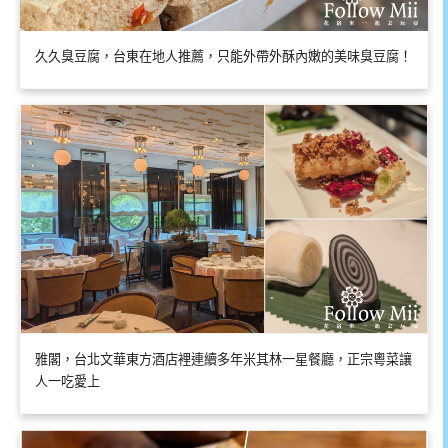
久久臭豆腐，台東在地人推薦，只能外帶外酥內嫩的美味臭豆腐！
雅閣，台北文華東方酒店裡連續多年米其林一星餐廳，正宗粵菜讓
人一吃愛上