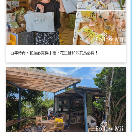
百年傳奇，花蓮必買伴手禮，花生酥和沙其馬必買！