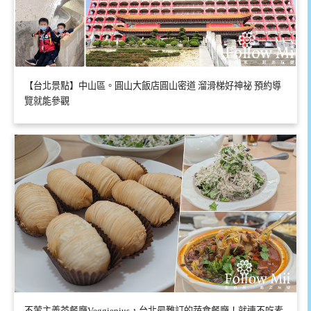
【台北景點】中山區。圓山大飯店圓山密道 溜滑梯好神祕 預約導
覽就能參觀
不葷主義茶餐廳Veggienius，台北最難訂的蔬食餐廳！就連不吃素