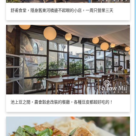
舒甫食堂，隱身舊東河橋邊不起眼的小店，一周只營業三天
池上豆之間，農會穀倉改裝的餐廳，各種豆皮都超好吃的！