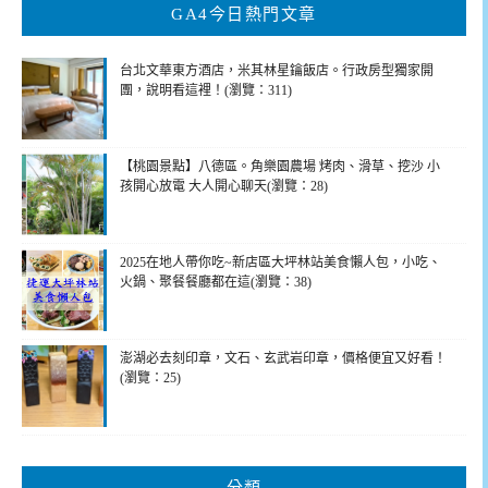
GA4今日熱門文章
字:
台北文華東方酒店，米其林星鑰飯店。行政房型獨家開
團，說明看這裡！(瀏覽：311)
【桃園景點】八德區。角樂園農場 烤肉、滑草、挖沙 小
孩開心放電 大人開心聊天(瀏覽：28)
2025在地人帶你吃~新店區大坪林站美食懶人包，小吃、
火鍋、聚餐餐廳都在這(瀏覽：38)
澎湖必去刻印章，文石、玄武岩印章，價格便宜又好看！
(瀏覽：25)
分類