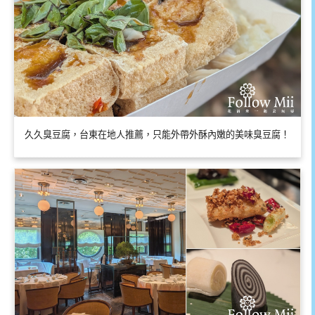
久久臭豆腐，台東在地人推薦，只能外帶外酥內嫩的美味臭豆腐！