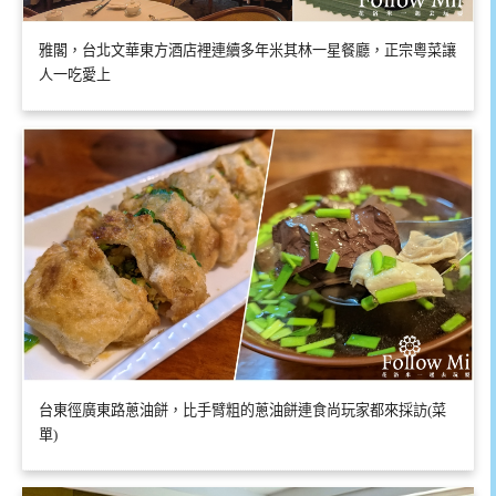
雅閣，台北文華東方酒店裡連續多年米其林一星餐廳，正宗粵菜讓
人一吃愛上
台東徑廣東路蔥油餅，比手臂粗的蔥油餅連食尚玩家都來採訪(菜
單)