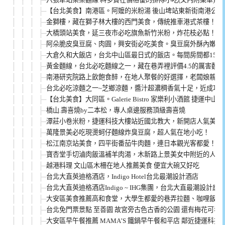
【台北美食】南港區。阿嬤的米粉湯 後山埤站東新街南港公園旁
金獅樓，藏在獅子林大樓的西門美食，傳統推車港式茶樓！
大橋頭站美食，延三夜市必吃旗魚新竹米粉，炸花枝必點！
阿朵脆皮臭豆腐、肉圓，興安街必吃美食。臭豆腐外酥內嫩又
大倉久和大飯店，台北中山區最日式的飯店。每間房間都15坪，G
黃金麵線，台北必吃麵線之一，藏在巷弄裡評價4.5的厲害麵線
南港研究院路上飲飽食醉，在地人聚餐的好選擇，老闆娘親切
台北必吃涼麵之一~芝鄉涼麵，醬汁超濃稠香氣十足，近成功
【台北美食】大同區。Galerie Bistro 家樂利小酒館 捷運
橋山.壽喜燒by二本松，專人桌邊服務頂級壽喜燒
潭莊小卷米粉，捷運科技大樓站近國北教大，新開店人氣美食
萬隆景美必吃現燙蚵仔麵線炸臭豆腐，超人氣在地小吃！
松江南京站美食，四平街番茄牛肉麵，連日本觀光客都愛！
寶杏堂手切滷肉飯溫補羊肉湯，木新路上景美女中附近的人氣
越港料理 文山區木柵在地人推薦美食 便宜大碗又好吃
台北大直英迪格酒店，Indigo Hotel台北最潮設計酒店
台北大直英迪格酒店Indigo ~ IHG集團，台北大直最潮設計感
大安區美食推薦高和食堂，大學生都愛的巷弄拉麵、咖哩飯
台北免門票景點 至善園 故宮旁古色古香的公園 還有梅花可看
大安區早午餐推薦 MAMA’S 鐵鍋早午餐和平店 鄰近捷運科技