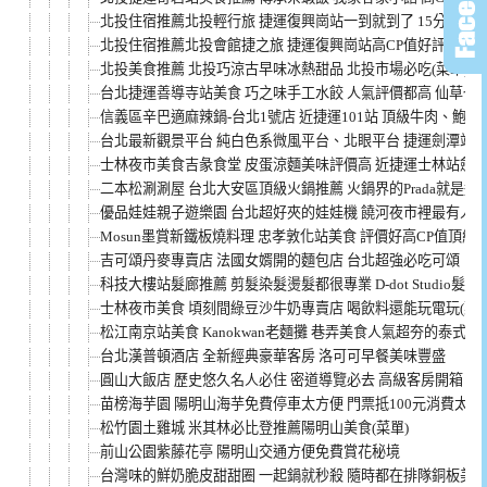
北投住宿推薦北投輕行旅 捷運復興崗站一到就到了 15分鐘就
北投住宿推薦北投會館捷之旅 捷運復興崗站高CP值好評價
北投美食推薦 北投巧涼古早味冰熱甜品 北投市場必吃(菜單)
台北捷運善導寺站美食 巧之味手工水餃 人氣評價都高 仙草也超
信義區辛巴適麻辣鍋-台北1號店 近捷運101站 頂級牛肉、鮑魚
台北最新觀景平台 純白色系微風平台、北眼平台 捷運劍潭站
士林夜市美食吉彖食堂 皮蛋涼麵美味評價高 近捷運士林站劍潭
二本松涮涮屋 台北大安區頂級火鍋推薦 火鍋界的Prada就是這
優品娃娃親子遊樂園 台北超好夾的娃娃機 饒河夜市裡最有人
Mosun墨賞新鐵板燒料理 忠孝敦化站美食 評價好高CP值頂級餐
吉可頌丹麥專賣店 法國女婿開的麵包店 台北超強必吃可頌
科技大樓站髮廊推薦 剪髮染髮燙髮都很專業 D-dot Studio髮廊
士林夜市美食 頃刻間綠豆沙牛奶專賣店 喝飲料還能玩電玩(菜單
松江南京站美食 Kanokwan老麵攤 巷弄美食人氣超夯的泰式料理
台北漢普頓酒店 全新經典豪華客房 洛可可早餐美味豐盛
圓山大飯店 歷史悠久名人必住 密道導覽必去 高級客房開箱
苗榜海芋園 陽明山海芋免費停車太方便 門票抵100元消費太佛
松竹園土雞城 米其林必比登推薦陽明山美食(菜單)
前山公園紫藤花亭 陽明山交通方便免費賞花秘境
台灣味的鮮奶脆皮甜甜圈 一起鍋就秒殺 隨時都在排隊銅板美食(