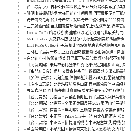
Brick Yard 33 1/3美軍俱樂部，陽明山景觀餐廳，停車免費
台北景點 文山森林公園趣探險之丘 46米溜滑梯開放了 超嗨超
陽明山賞楓紅秘境 大梯田花卉生態農園 門票費用便宜可抵餐廳
奇岩蜀葵花海 台北奇岩站北投區奇岩二號公園旁 2000株蜀葵
三元號滷肉飯 台北圓環百年滷肉飯 早上9點就營業 近寧夏夜市
Louisa Coffee路易莎咖啡 建成圓環 老宅改建台北最美的門市
Metro Coffee 大安森林店 路易莎X北捷超美網美咖啡廳新開
LiLi KoKo Coffee 社子島咖啡 河堤濕地旁的秘境網美咖啡廳 
士林社子島第一辣 真正香真正辣 辣椒醬很狂 讓麵線、肉圓都變
台北花卉村 紫藤花很美 好停車可以買盆栽 連小孩都不無聊的
【阿城鵝肉】米其林必比登推介 好吃平價近捷運松江南京站、
【東門站美食】福丸 文青森林系早午餐餐廳 想吃請去臉書私
【吳興街美食】九鬼魚屋 信義區近北醫大超大份量餐點推薦 (
【陽明山美食】比夢烘焙坊陽明山店 有專屬免費停車場的咖啡
豆留森林 陽明山網美咖啡廳景點 菜單種類多元交通方便 竹林
【台北美食】北投區。青菜園 陽明山竹子湖超人氣野菜餐廳 必
【台北景點】北投區。名陽圃休閒農莊 2023陽明山竹子湖海
【台北美食】信義區。丰明殿御皇鍋物-信義店 信義安和站101
【台北美食】中正區。Prime One牛排館 台北花園酒店 米其林
【台北景點】中正區。搭捷運賞櫻花 中正紀念堂 先看櫻花開滿
犁園湯包館，不是梨園。捷運南京復興站人氣餐廳(文內附菜單