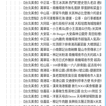
【台北美食】中正區。雪王冰淇淋 西門町歷史悠久老店 連麻油
【台北美食】萬華區。南機場夜市無名蛋餅 厚蛋餅和菜盒子都優
【台北美食】中山區。廖家牛肉麵 米其林必比登推介的是金華街
【台北景點】古亭河濱蜀葵花海 捷運、公車、自行車都能輕鬆
【台北美食】大同區。迪化街枝仔冰城 大稻埕霞海城隍廟旁懷
【台北美食】萬華區。小王煮瓜(原小王清湯瓜仔肉) 米其林必
【台北美食】大安區。JB Burger 大安森林公園旁 青田街裡
【台北美食】中正區。山內雞肉 南機場夜市超強高人氣高CP值
【台北美食】大同區。灶頂原汁排骨湯高麗菜飯 大橋頭延三夜市
【台北美食】萬華區。小南鄭記台南碗粿 龍山寺旁傳承三代傳
【台北美食】萬華區。林記米粉湯 南機場夜市白天的超人氣店
【台北美食】萬華區。秋月日式炸豬排 南機場夜市旁 超高CP值
【台北美食】松山區。168排骨飯(一六八排骨飯) 延吉街中崙
【台北景點】南港區。新新公園 (原南港62號公園) 捷運昆陽
【台北美食】萬華區。臭老闆現蒸臭豆腐 南機場夜市人氣名店 
【台北景點】南港區。南港公園 交通便利停車方便 有步道有
【台北美食】大安區。漢來海港餐廳 敦化SOGO美食餐廳 讓人
【台北景點】信義區。永春陂生態濕地公園 台北101附近 交
【台北美食】士林區。洋蔥天母店Onion 天母棒球場對面 創
【台北美食】信義區。穆記牛肉麵 吳興街北醫正對面X米其林推