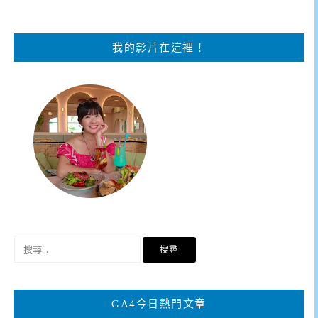
我的影片在這裡！
搜
尋
關
鍵
GA4今日熱門文章
字: