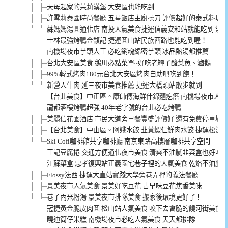
天母起家的茉莉漢堡 大安區也能吃到
許雪莉泰國時尚餐廳 五星飯店主廚操刀 評價超好的泰式料理(菜
蘇媽媽湯圓通化店 南投人氣美食捷運信義安和站就能吃到 湯
士林最強烤鴨金馥記 捷運圓山站民族西路也能吃到喔！
南機場夜市芋頭大王 必吃銷魂綿密芋頭 冰品熱湯都推薦
台北大安區美食 鵝川必點菜單~好吃老罈子酸菜魚、滷鵝
99%韓式烤肉180元台北大安區烤肉自助吧吃到飽！
新營人牛肉 延三夜市美食推薦 捷運大橋頭站散步就到
【台北美食】中正區。康師傅海鮮什錦麵疙瘩 南機場夜市人氣美
龍都酒樓烤鴨超強 40年老字號的台北必吃烤鴨
美麗信花園酒店 市民大道旁早餐豐盛評價好 還有免費停車場
【台北美食】中山區。阿娥水餃 韭黃蝦仁鮮肉水餃 捷運松江南
Ski Cofi咖啡館共享咖啡廳 南京東路高樓層咖啡共享空間
王記豆腐捲 交通方便通化夜市美食 清爽不油膩韭菜盒也好吃(菜
江蘇菜盒 忠孝復興站正義國宅巷子裡的人氣美食 乾烙不油膩
Flossy法西 捷運大直站實踐大學旁巷弄裡的義法餐廳
景美夜市人氣美食 景美好吃豆花 古早味豆花焦香美味
巷子內米粉湯 景美夜市排隊美食 搬家後環境更好了！
冠捷黃金脆皮肉圓 松山站人氣美食 咬下去會脆的饒河街美食
曉迪筒仔米糕 南機場夜市必吃人氣美食 天天都排隊