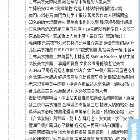
士林美食光輝肉羹 藏在華榮市場裡的人氣美食
牛棒碗安GOBO精緻鍋物 捷運士林站好評價雞湯火鍋
南門市場必買 南門魚丸手工蛋餃 現場製作每人限購兩盒
知名的師大燈籠滷味 景美夜市也能吃到 種類超多醬汁超讚
柒息地串燒居酒屋三重自強店，19元起就有超便宜，必吃三重
京品廣東粥，安居街上人氣小店，最好先打電話預訂！
義興樓 景美夜市旁米其林必比登推介美食 適合聚餐的高CP值
北投美食推薦 PURE CUISINE歐式餐廳 北投老爺一樓 用餐可
士林美食推薦士林萬麗的士林廚房 Shihlin Kitchen 單點主
北投美食推薦 上享庭園餐廳 文化公園旁低調老宅美食
At.First早寓近捷運忠孝敦化站 台北早午餐推薦玻璃屋裡吃平
台北漢來大飯店 好評價島語自助餐廳早餐 無邊際泳池超美教堂
老宋記真善美牛肉麵，捷運六張犁站人氣名店，滷味必點 (文內
台北萬華美食 推薦超過10家必吃美食懶人包
蟹挺豐海鮮料理，中山站美食推薦超讚台北海鮮餐廳，桌菜超高
延三夜市美食推薦 金樺城鵝肉担延三店 捷運大橋頭站旁 石牌
萬華美食必吃 推薦秘醬滷味萬華店 乾麵、豬頭皮必點、豆干
【台北景點】萬華區。龍山寺 拜月老、安太歲、求平安 捷運
蘆洲早餐推薦貞心早餐鋪 近捷運三民高中站和湧蓮寺
福星阿嬤筍肉包 淡水美食超推薦 偏僻卻是一出爐就秒殺
北投捷運奇岩站美食推薦 傳承茶蝦飯 我家客家小館 高CP值聚