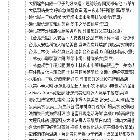
大稻埕魯肉飯一甲子的好味道，連總統府國宴都有他！(菜單)
大橋頭站美食 呼麻忽辣麵食堂 延三夜市好評價推薦(菜單)
迪化街古早味蚵嗲 大稻埕永樂市場旁排隊美食(菜單)
通化街信義安和站美食 愛玉之夢遊仙草(菜單)
通化夜市炸雞店推薦暖男炸雞 評價超好又美味(菜單)
【台北景點】大安區。大安森林公園 有地下停車場，捷運也能
台北大安區科技大樓站美食 盛味豐炭烤燒餅 銅板美食排隊買(菜
台北士林夜市華榮臭豆腐 連郭台銘都愛 以利泡泡冰前小攤子(菜
士林夜市郭家蔥油餅 華榮市場口排隊美食(菜單)
士林堃叔手作糯米腸 藏身士林夜市中藥鋪前限量手工美食(菜單
原住民文化主題公園 士林區超美落羽松 交通方便好停車漂亮
水龜伯古早味 燒麻糬超好吃 評價很好的北投石牌甜品店
水某小卷米粉 捷運北投站超人氣小吃 不到2小時賣光光(菜單)
A Nook Bistro藏匿處 捷運景美站附近人氣早午餐店(菜單)
廖家祖傳祕方紅糟肉 景美市場人氣美食 當天只賣4小時超搶手(
景美美食 景美上海生煎包 從早排隊到晚的市場美食 皮薄底脆
漁聞樂日式海鮮料理 漁港當日現送活海鮮 套餐CP值高評價好(
大連風味館 捷運科技大樓站旁人氣酸菜白肉鍋、燻肉大餅也好吃
台北東區頂好紫琳蒸餃 捷運忠孝敦化站人氣平價美食(菜單)
龍都酒樓內湖店，台北最強烤鴨40年老店，桌菜單點都受歡迎(