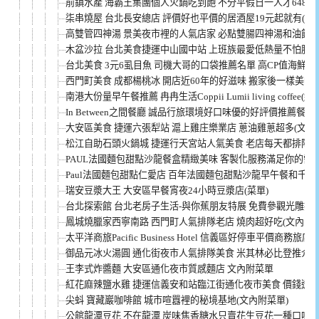
前鎮水產 海霸王集團個人火鍋吃到飽 不分平假日一人才648
柒串燒屋 台北長安總店 評價好也平價的居酒屋19元起就有(菜單
高雙管四神湯 景美夜市裡的人氣店家 必點雙腸四神湯和油飯(菜
木盆沙拉 台北美食捷運中山國中站 上班族最愛低熱量不怕胖(菜
台北美食 3元6虱目魚 司機大哥的口袋推薦名單 高CP值海鮮粥
西門町美食 成都楊桃冰 開店近60年的好滋味 搬家後一樣美味
南港大份量早午餐推薦 冉冉生活Coppii Lumii living coffee
In Between之間餐廳 誠品行旅環境好口味優的好評價推薦餐廳(
大安區美食 捷運六張犁站 滬上雞庄樂業店 蔥油雞蔥超多(文內
松江自助石頭火鍋城 捷運行天宮站人氣美食 老店每天都排隊
PAUL法國麵包甜點沙龍餐盒精緻美味 客製化服務滿足你的需
Paul法國麵包甜點仁愛店 百年法國麵包甜點沙龍早午餐和千層都
瑞安豆漿大王 大安區早餐宵夜24小時豆漿店(菜單)
台北探索館 台北老房子生活-與你蕉朋友特展 免費參觀光雕投
鳳城燒臘家西寧南路 西門町人氣排隊老店 燒肉超好吃(文內附菜
太平洋商旅Pacific Business Hotel 信義區好停車平價商務旅店 
御品元冰火湯圓 通化街夜市人氣排隊美食 米其林必比登推介(
王李式炸醬麵 大安區通化夜市質感麵店 文內附菜單
紅花麻辣鹽水雞 捷運信義安和站臨江街通化夜市美食 價錢透明
尖蚪 寶藏巖咖啡館 城市喧囂裡的秘境基地(文內附菜單)
公館龍潭豆花 不在龍潭 炭味焦香糖水只賣花生豆花一種口味