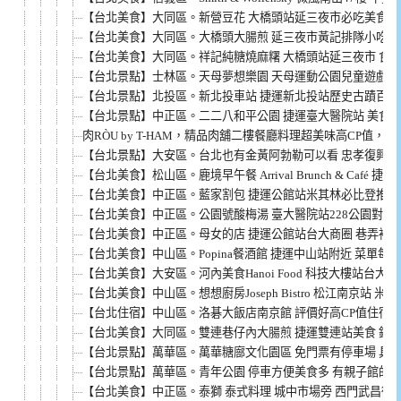
【台北美食】大同區。新營豆花 大橋頭站延三夜市必吃美食冰品
【台北美食】大同區。大橋頭大腸煎 延三夜市黃記排隊小吃 香
【台北美食】大同區。祥記純糖燒麻糬 大橋頭站延三夜市 食尚
【台北景點】士林區。天母夢想樂園 天母運動公園兒童遊戲場
【台北景點】北投區。新北投車站 捷運新北投站歷史古蹟百年
【台北景點】中正區。二二八和平公園 捷運臺大醫院站 美食
肉RÒU by T-HAM，精品肉舖二樓餐廳料理超美味高CP值
【台北景點】大安區。台北也有金黃阿勃勒可以看 忠孝復興站S
【台北美食】松山區。鹿境早午餐 Arrival Brunch & Caf
【台北美食】中正區。藍家割包 捷運公館站米其林必比登推介 
【台北美食】中正區。公園號酸梅湯 臺大醫院站228公園對面
【台北美食】中正區。母女的店 捷運公館站台大商圈 巷弄裡的
【台北美食】中山區。Popina餐酒館 捷運中山站附近 菜單每
【台北美食】大安區。河內美食Hanoi Food 科技大樓站台大
【台北美食】中山區。想想廚房Joseph Bistro 松江南京站 
【台北住宿】中山區。洛碁大飯店南京館 評價好高CP值住宿選
【台北美食】大同區。雙連巷仔內大腸煎 捷運雙連站美食 銅板價
【台北景點】萬華區。萬華糖廍文化園區 免門票有停車場 具
【台北景點】萬華區。青年公園 停車方便美食多 有親子館的超棒
【台北美食】中正區。泰獅 泰式料理 城中市場旁 西門武昌街巷