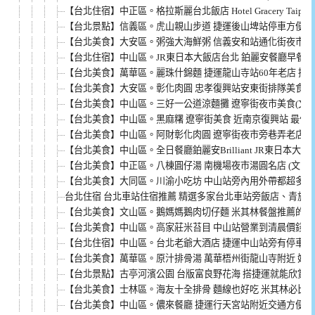
【台北住宿】中正區。格拉斯麗台北飯店 Hotel Gracery Tai
【台北景點】信義區。虎山親山步道 捷運後山埤站停車方便 
【台北美食】大安區。粥強大海鮮粥 信義安和站通化街夜市美食
【台北住宿】中山區。JR東日本大飯店台北 鉑麗安餐廳早餐晚
【台北美食】萬華區。麗珠什錦麵 捷運龍山寺站60年老店 排骨
【台北美食】大安區。彰化肉圓 忠孝復興站安東街排隊美食 (
【台北美食】中山區。三好一公道涼麵攤 遼寧街夜市美食(文內
【台北美食】中山區。黑麻糬 遼寧街美食 近南京復興站 最便宜1
【台北美食】中山區。阿財彰化肉圓 遼寧街夜市旁巷弄老店 (
【台北美食】中山區。全日餐廳鉑麗安Brilliant JR東日本大
【台北美食】中正區。八棟圓仔湯 南機場夜市湯圓名店 (文內附
【台北美食】大同區。川渝小吃坊 中山站旁內用外帶都超多人好
台北住宿 台北車站住宿推薦 精選多家台北車站旁飯店、青旅
【台北美食】文山區。鵝媽媽鵝肉切仔麵 米其林餐盤推薦的景美
【台北美食】中山區。高家莊米苔目 中山站營業到清晨價錢不算
【台北住宿】中山區。台北老爺大酒店 捷運中山站旁有停車場
【台北美食】萬華區。原汁排骨湯 萬華梧州街龍山寺附近 好評
【台北景點】古亭河濱公園 台版富良野花海 搭捷運就能欣賞的
【台北美食】士林區。海友十全排骨 麵線也好吃 米其林必比登推
【台北美食】中山區。儂來餐廳 捷運行天宮站附近交通方便 聚