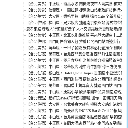
【台北美食】中正區。秀昌水餃 南機場夜市人氣美食 和來來水餃
【台北美食】信義區。一蘭拉麵 捷運象山站市政府站步行5分鐘
【台北美食】大安區。香格里拉自助餐 遠東Cafe 全新升級(文
【台北住宿】松山區。兄弟飯店 捷運南京復興站 港式飲茶好吃
忠孝東路 發現人行道變好走了 人本交通讓我們更輕鬆走讀忠
【台北美食】中正區。北車吃到飽推薦 喜來登大飯店十二廚 
【台北住宿】西門町住宿懶人包 推薦12間西門站周邊步行可到
【台北美食】萬華區。一甲子餐飲 米其林必比登推介 祖師廟前
【台北住宿】萬華區。台北西門意舍酒店 西門町住宿推薦 誠
【台北美食】中正區。雙月食品社 米其林推介掛保證養生湯品 
【台北美食】中山區。歐華飯店 地中海牛排館 停車方便 餐點
【台北住宿】松山區。Hotel Quote Taipei 闊旅館 小巨蛋
【台北住宿】中正區。西門町住宿 捷絲旅台北西門館 網美親
【台北美食】萬華區。鴨肉扁土鵝專賣店 捷運西門站 西門町
【台北美食】中山區。唐點小聚 欣葉集團新品牌 劍南路站大
【台北景點】超好玩iPilot飛行模擬體驗 讓你一圓翱翔天際的
【台北住宿】大安區。台北美侖大飯店 捷運大安站出站就到 看
【台北美食】中山區。萬豪酒店 INGE’S Bar & Grill 20樓超
【台北住宿】中山區。台北萬豪酒店 地點優景觀好 早餐超級豐
【台北住宿】中正區。花園大酒店 西門站小南門站五星級飯店 