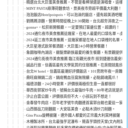
精選台北大巨蛋美食推薦，不管是看棒球還是演唱會，這樣吃
MINT PASTA綠薄荷麵食坊，景美夜市旁超平價義大利麵！
泡泡飯店Hotelpoispois，可以泡澡的飯店，還有超美酒吧喔！
劉媽媽涼麵，營業時間從晚上9:30開始，台北超夯消夜之一！
gonna+，松菸新開餐廳，一定要預訂窗邊位置，超讚的！
2024通化夜市美食推薦這幾家，在地人最愛的口袋名單。(臨江
2024延三夜市美食推薦，這幾家都是在地人口袋裡的名單，
大巨星港式飲茶餐酒館，大巨蛋24小時營業餐廳！
象園咖啡內湖店，銀髮樂齡族最愛的養生餐廳，有景觀提供原型
2024通化街夜市美食推薦 臨江街觀光夜市 搭到捷運信義安和
誠品行旅，信義區最有文學氣質的住宿推薦。在房間就能欣賞1
台北W hotel，信義區最潮好評價飯店，101旁跨年夜一房難求
鼎旺麻辣鍋二店，鍋底鴨血豆腐無限續，必點銷魂鳳爪！
福德涼麵，24小時營業，評價很兩極但生意一直都很好
華西街郭家炒牛肉，號稱台北最強炒牛肉，80年老店就是評價
汐止白雲公園，評價很高但不大，小孩玩到不想走！
金春發牛肉店，百年老字號牛肉麵連首富郭台銘也愛這一家！
山西御品刀削麵館，大安區美食，必點木須炒刀削麵。
Gira Pizza旋轉披薩，連外國人都愛的正宗義大利窯烤披薩
木柵製冰所，台北最強芋泥瀑布，簡直芋頭控天堂(文內附菜單
六張犁站樂業麵線 料多實在價格優的排隊小吃(文內附菜單)