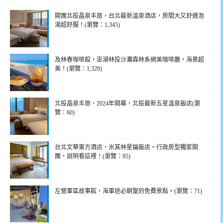
開團北投晶泉丰旅，台北最新溫泉酒店，房間大又舒適泡
湯超舒服！(瀏覽：1,345)
及林春咖啡館，澎湖林投沙灘森林系網美咖啡廳，海景超
美！(瀏覽：1,329)
北投晶泉丰旅，2024年開幕，北投最新五星溫泉飯店(瀏
覽：60)
台北文華東方酒店，米其林星鑰飯店。行政房型獨家開
團，說明看這裡！(瀏覽：95)
左營軍區故事館，海軍迷必朝聖的免費景點。(瀏覽：71)