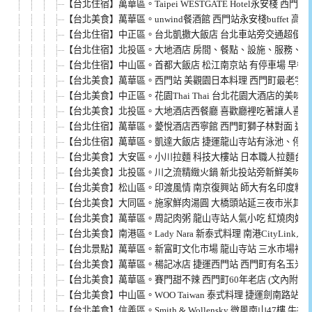
【台北住宿】萬華區。Taipei WESTGATE Hotel永安棧 
【台北美食】萬華區。unwind餐酒館 西門站永安棧buffet 高
【台北住宿】中正區。台北凱撒大飯店 台北車站旁交通超便利
【台北住宿】北投區。大地酒店 房間、餐點、設施、服務、
【台北住宿】中山區。首都大飯店 松江南京站 有停車場 早餐
【台北美食】萬華區。西門站 美觀園日本料理 西門町最老字號
【台北美食】中正區。花園Thai Thai 台北花園大酒店的美味
【台北美食】北投區。大地酒店西餐廳 喜歡廳裡吃著讓人喜歡的
【台北住宿】萬華區。薆悅酒店西寧館 西門町獅子林對面 近
【台北住宿】萬華區。凱達大飯店 捷運龍山寺站有泳池、停車
【台北美食】大安區。小川拉麵 科技大樓站 日本職人拉麵台灣
【台北美食】北投區。川之流精緻火鍋 新北投站旁新鮮美味高C
【台北美食】松山區。印渡風情 南京復興站 師大有名印度料
【台北美食】大同區。施家鮮肉湯圓 大橋頭站延三夜市米其林必
【台北美食】萬華區。周記肉粥 龍山寺站人氣小吃 紅燒肉好吃 
【台北美食】南港區。Lady Nara 新泰式料理 南港CityLink
【台北景點】萬華區。新富町文化市場 龍山寺站 三水市場裡
【台北美食】萬華區。楊記冰店 捷運西門站 西門町有名玉米
【台北美食】萬華區。賽門甜不辣 西門町60年老店 (文內附菜單
【台北美食】中山區。WOO Taiwan 泰式料理 捷運劍南路站 ATT 4 
【台北美食】信義區。Smith & Wollensky 微風南山47樓 