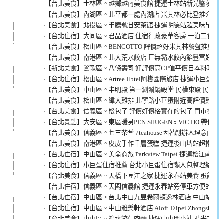
【台北美食】士林區。越鄉越南美食館 捷運士林站新光醫院對面
【台北美食】內湖區。北平都一處內湖店 米其林必比登推介 建
【台北美食】北投區。丰騰號日安茶館 捷運明德站超美味早餐
【台北住宿】大同區。君品酒店 住宿行政豪華客房 一泊二食餐廳
【台北美食】松山區。BENCOTTO 評價超好米其林餐盤推薦
【台北美食】南港區。北大荒水餃店 巨無霸水餃內餡豐富好吃(
【新北美食】鶯歌區。八條壽司 好評價高CP值平價日本料理 (
【台北住宿】松山區。Artree Hotel阿樹國際旅店 捷運小
【台北美食】中山區。丰明殿 第一涮涮鍋殿堂-民權東殿 民權
【台北美食】松山區。緯大雞排 北寧路小巨蛋附近高評價雞排 
【台北美食】信義區。松包子 評價好價格實在的包子 門市多也
【台北景點】大安區。東區暖男PEN SHUGEN x VIC HO 
【台北美食】信義區。七三茶堂 7teahouse因著創辦人理念而
【台北美食】南港區。皮皮手作千層蛋糕 捷運後山埤站超推薦甜點 
【台北住宿】中山區。美侖商旅 Parkview Taipei 捷運松
【台北住宿】小巨蛋住宿推薦 台北小巨蛋住宿懶人包整理給你
【台北美食】信義區。天橋下豆江之家 捷運永春站美食 蛋餅超大
【台北住宿】信義區。天閣信義館 捷運永春站旁停車方便的信
【台北住宿】中山區。台北中山九昱希爾頓逸林酒店 中山站旁
【台北住宿】中山區。中山雅樂軒酒店 Aloft Taipei Zhong
【台北美食】中山區。鴻水餃牛肉麵 捷運中山國小站 晴光市場