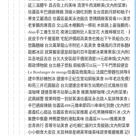
延三溫體牛 昌吉街上的美味 清燙牛肉湯鮮美(文內附菜單)
信義區辛巴適麻辣鍋 頂級火鍋吃到飽 全台首創月餅和柚子也
寒舍艾麗酒店 信義區最美泳池飯店 景隅精緻客房看101美景 
老爹鵝肉專賣店 文山區木柵鵝肉一條街 木新路上最強鵝肉 (文
Alan手工養生豆花 南港公園附近人氣豆花 大推檸檬豆花、鳳梨
皮皮手作千層蛋糕 宅配評價超高美食也推出下午茶組合(文內附
悠鱻麵線 台北萬華龍山寺附近人氣美食 會痛風的浮誇系麵線(附
龍都冰店 就算搬家還是超強的百年龍都冰果專業家(文內附菜單
柒息地延吉店 台北大安區超平價居酒屋19元起串燒(文內附菜單
郵政博物館 台北親子景點 銅板價可以玩一下午門票超便宜
Le Boulanger de monge信義區微風南山 法國巴黎麵包排隊名店
建中黑砂糖刨冰 捷運中正紀念堂站銅板美食 80年老店免費加冰
和苑三井花園飯店 台北捷運忠孝新生站簡約日式風格住宿
溫咖哩 捷運善導寺站華山美食 推薦海鮮咖哩 (文內附菜單)
武鼎越豐 營業時間一到就客滿信義區永吉路人氣排隊美食 (文
辛巴適麻辣鍋 信義區498元擼串節四川串串吃到飽 (文內附菜單
嘉義紅心甜品 信義區食尚玩家推薦 必吃黑糖檸檬片冰 (文內附
紫艷中餐廳 烤鴨要預約港點美味 信義區W hotel推薦美食
忠青商行 善導寺站美食 必吃蝦仁飯的文青飯館(文內附菜單)
小小樹食大安店 米其林綠星網美等級美味蔬食餐廳推薦 記得