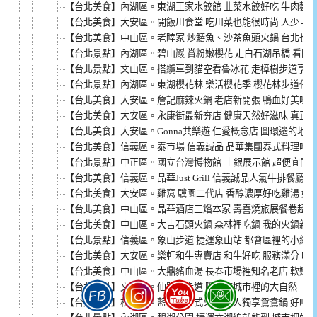
【台北美食】內湖區。東湖王家水餃館 韭菜水餃好吃 牛肉麵優
【台北美食】大安區。開飯川食堂 吃川菜也能很時尚 人少可以
【台北美食】中山區。老睦家 炒鱔魚、沙茶魚頭火鍋 台北也
【台北景點】內湖區。碧山巖 賞粉嫩櫻花 走白石湖吊橋 看同
【台北景點】文山區。搭纜車到貓空看魯冰花 走樟樹步道享受
【台北景點】內湖區。東湖櫻花林 樂活櫻花季 櫻花林步道任
【台北美食】大安區。詹記麻辣火鍋 老店新開張 鴨血好美味 
【台北美食】大安區。永康街最新夯店 健康天然好滋味 真正
【台北美食】大安區。Gonna共樂遊 仁愛概念店 圓環邊的地
【台北美食】信義區。泰市場 信義誠品 晶華集團泰式料理吃到
【台北景點】中正區。國立台灣博物館-土銀展示館 超便宜門
【台北美食】信義區。晶華Just Grill 信義誠品人氣牛排餐廳
【台北美食】大安區。雞窩 驥園二代店 香醇濃厚好吃雞湯 姐
【台北美食】中山區。晶華酒店三燔本家 壽喜燒旅展餐卷超值
【台北美食】中山區。大吉石頭火鍋 森林裡吃鍋 我的火鍋新
【台北景點】信義區。象山步道 捷運象山站 都會區裡的小綠
【台北美食】大安區。樂軒和牛專賣店 和牛好吃 服務滿分 吃
【台北美食】中山區。大鼎豬血湯 長春市場裡知名老店 軟嫩滑
【台北景點】文山區。仙跡岩步道 隱藏在城市裡的大自然
【台北美食】松山區。藍象廷泰式火鍋 個人獨享鴛鴦鍋 好吃