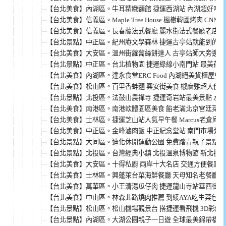
【台北美食】內湖區。牛耳精緻麵館 捷運西湖站 內湖超好吃牛
【台北美食】信義區。Maple Tree House 楓樹韓國烤肉 
【台北美食】信義區。長春藤法式餐廳 麗水街法式餐廳老店 
【台北景點】中正區。紀州庵文學森林 捷運古亭站就能到的日
【台北美食】大安區。溫州街蘿蔔絲餅達人 古亭站師大旁邊銅
【台北景點】中正區。台北植物園 捷運綠線小南門站 最美荷
【台北美食】內湖區。達永食堂ERC Food 內湖絕美貨櫃屋餐廳
【台北美食】松山區。百里香蚌麵 興安街美食 椒麻雞超大份
【台北景點】北投區。法鼓山農禪寺 捷運奇岩站最美景點 水
【台北美食】南港區。南港軟體園區美食 餡老滿北京宮廷菜 
【台北美食】士林區。捷運芝山站人氣早午餐 Marcus老倉庫
【台北美食】中正區。金峰滷肉飯 中正紀念堂站 南門市場旁 
【台北景點】大同區。迪化休閒運動公園 免費踏青親子景點 3
【台北景點】北投區。台灣經典小鎮 北投溫泉博物館 新北投
【台北美食】大安區。十得私廚 兩岸十大名店 交通方便餐點
【台北美食】士林區。興蓬萊台菜海鮮餐廳 天母知名老餐廳 
【台北美食】萬華區。小王清湯瓜仔肉 捷運龍山寺站華西街裡的
【台北美食】中山區。林森北路燒肉推薦 到綾AYA吃生菜包肉 
【台北景點】松山區。松山機場觀景台 搭捷運看飛機 3D彩繪
【台北景點】內湖區。大湖公園親子一日遊 全球最美錦帶橋 