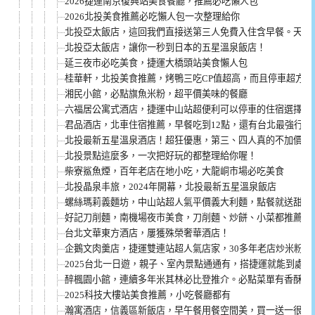
2026捷運南京復興站美食餐廳，推薦必吃懶人包
2026北投美食推薦必吃懶人包一次整理給你
北投亞太飯店，這回我們直接送第三人免費入住含早餐。天氣
北投亞太飯店，讓你一秒到日本的五星溫泉飯店！
延三夜市必吃美食，捷運大橋頭站美食懶人包
桂華軒，北投美食推薦，烤鴨三吃CP值超高，而且停車超方便
湘民小館，必點旗魚米粉，超平價美味的餐廳
六福居公寓式酒店，捷運中山站超便利可以停車的住宿選擇！
君品酒店，北車住宿推薦，早餐吃到12點，還有台北最強行政
北投最新五星溫泉酒店！超狂優惠，第三、四人真的不加價！
北投景點這麼多，一次把好玩的都整理給你喔！
柴寮鯊魚煙，百年老店在地小吃，大龍峒市場必吃美食
北投晶泉丰旅，2024年開幕，北投最新五星溫泉飯店
螺絲瑪莉義麵坊，中山站超人氣平價義大利麵，點餐就送甜點
好記刀削麵，南機場夜市美食，刀削麵、炒餅、小菜都推薦 (文
台北文華東方酒店，屢獲殊榮奢華酒店！
企鵝文肉羹店，捷運雙連站超人氣店家，30多年老店炒米粉+
2025台北一日遊，親子、室內景點通通有，搭捷運就能到處玩
醉楓園小館，連續多年米其林必比登推介。必點菜單有香酥芋
2025科技大樓站美食推薦，小吃餐廳都有
瀚寓酒店，信義區新飯店，早午餐用餐空間美，買一送一很超