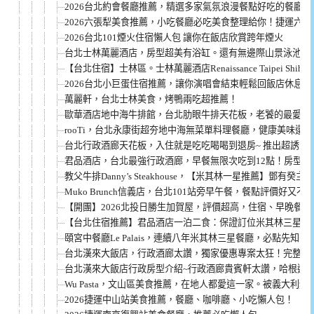
2026台北約會餐廳推薦，精選多家氣氛浪漫餐點好吃的餐廳
2026六張犁美食推薦，小吃餐廳必吃美食整理給你！捷運六
2026台北101煙火住宿懶人包 讓你在飯店欣賞跨年煙火
台北士林萬麗酒店，房型超美有浴缸。還有無邊際山景泳池，一泊
【台北住宿】士林區。士林萬麗酒店Renaissance Taipei Shih
2026台北小巨蛋住宿推薦，讓你演唱會結束輕鬆回飯店休息！
萬麗軒，台北士林美食，烤鴨兩吃超推薦！
歐華酒店地中海牛排館，台北肋眼牛排天花板，老饕的最愛！
rooTi，台北永康街超夯地中海無菜單料理餐廳，健康美味還
台北行政酒廊天花板，入住就是吃吃喝喝到退房~ 推出超誘人
君品酒店，台北最強行政酒廊，早餐無限次吃到12點！房型介
教父牛排Danny’s Steakhouse，【米其林一星推薦】鄧
Muko Brunch信義店，台北101站旁早午餐，餐點評價好又不
【開團】2026北投日勝生加賀屋，評價超高，住宿、早晚餐
【台北住宿推薦】君品酒店一泊二食：保證訂位米其林三星「
頤宮中餐廳Le Palais，連續八年米其林三星餐廳，必點先
台北漢來大飯店，行政酒廊太讚，獨家優惠專案太狂！完整方
台北漢來大飯店行政房型介紹~行政酒廊貴賓軒太讚，哈根達
Wu Pasta，文山區美食推薦，在地人都愛這一家。被義大利
2026捷運中山站美食推薦，餐廳、咖啡廳、小吃懶人包！