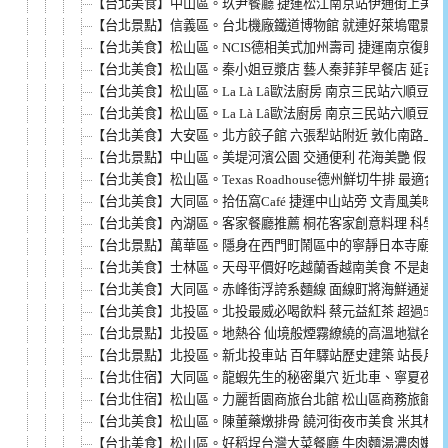
【台北美食】中山區。玖尹餐廳 捷運松江南京站伊通街上美味
【台北景點】信義區。台北機廠鐵道博物館 就連好萊塢電影Lu
【台北美食】松山區。NCIS德相美式加州壽司 捷運南京復興站
【台北美食】松山區。秦小姐豆漿店 藝人秦菲菲早餐店 延吉
【台北美食】松山區。La Là Lâ歐法廚房 南京三民站六順豆花
【台北美食】松山區。La Là Lâ歐法廚房 南京三民站六順豆
【台北美食】大安區。北方餃子館 六張犁站附近 敦化南路上
【台北景點】中山區。美堤河濱公園 交通便利 花海美艷 假日
【台北美食】松山區。Texas Roadhouse德州鮮切牛排 最
【台北美食】大同區。拾伍窩Café 捷運中山站旁 文青風美味
【台北美食】內湖區。客家餐廳推薦 桐花客家創意料理 科學
【台北景點】萬華區。隱身在西門町鬧區中的寧靜日本寺廟 西
【台北美食】士林區。天母平價好吃越蘭香越南美食 不是越香
【台北美食】大同區。赤峰街浮誇系麵線 面線町將海鮮通通擺
【台北美食】北投區。北投最威必喝飲料 蔡元益紅茶 超過50
【台北景點】北投區。地熱谷 仙境般煙霧繚繞的高溫地獄谷 
【台北景點】北投區。新北投車站 百年驛站歷史建築 站長月
【台北住宿】大同區。龍蝦先生的秘密巢穴 近北車、寧夏夜市
【台北住宿】松山區。力麗哲園商旅台北館 松山區商務旅館推薦
【台北美食】松山區。陳董藥燉排骨 饒河街夜市美食 米其林必
【台北美食】松山區。好稻埕台灣大菜餐廳 牛肉麵湯濃肉嫩 