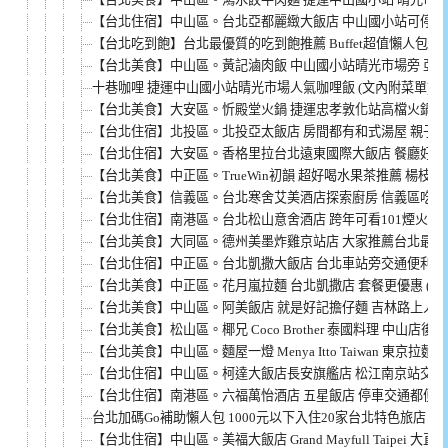
【台北住宿】中山區。台北亞都麗緻大飯店 中山國小站可停車
【台北吃到飽】台北最優質的吃到飽推薦 Buffet超值懶人包一
【台北美食】中山區。黃記滷肉飯 中山國小站晴光市場旁 亞洲最
十巷咖哩 捷運中山國小站晴光市場人氣咖哩飯 (文內附菜單)
【台北美食】大安區。忻殿堂火鍋 捷運忠孝敦化站高檔火鍋 套
【台北住宿】北投區。北投亞太飯店 房間都有和式湯屋 親子
【台北住宿】大安區。香格里拉台北遠東國際大飯店 餐廳好吃
【台北美食】中正區。TrueWin初韻 超好喝水果茶推薦 楊枝甘
【台北美食】信義區。台北寒舍艾美酒店探索廚房 信義區吃到飽
【台北住宿】南港區。台北松山意舍酒店 跨年可看101煙火 
【台北美食】大同區。德州美墨炸雞京站店 大家推薦台北最好吃
【台北住宿】中正區。台北凱撒大飯店 台北車站旁交通便利 
【台北美食】中正區。花月嵐拉麵 台北凱撒店 套餐更優惠 (文
【台北美食】中山區。阿美飯店 就是好記擔仔麵 吉林路上人氣
【台北美食】松山區。椰兄 Coco Brother 泰國料理 中山店後
【台北美食】中山區。麵屋一燈 Menya Itto Taiwan 東京
【台北住宿】中山區。柯達大飯店長安旗艦店 松江南京站交通
【台北住宿】南港區。六福萬怡酒店 五星飯店 停車交通都便利
台北加碼Go補助懶人包 1000元以下入住20家台北特色旅店
【台北住宿】中山區。美福大飯店 Grand Mayfull Taipei