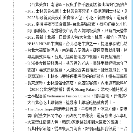
【台北美食】南港區。皮皮手作千層蛋糕 後山埤站宅配高評價甜點 
2025士林美食推薦！士林美食非常多，搭捷運到士林站，美
2025年最新景美夜市美食懶人包，小吃、餐廳都有，還有米
2025南機場夜市美食推薦~台北最強夜市，得吃好幾次才能吃
岡山肉燥飯，南機場夜市內高人氣銅板美食，只有白天營業(文
2025最新！北部一日遊懶人包(大台北、桃園、新竹、基隆) 
N°168 PRIME牛排館，台北必吃牛排之一，捷運忠孝敦化站
台北六福萬怡酒店，南港最方便飯店。捷運高鐵就能到，烤鴨
粵亮廣式料理，台北六福萬怡酒店中餐廳，烤鴨超推薦！
江浙美食推薦錢唐村，巷弄裡的老店，靠好手藝經營30年了！(
饗趣31義式景觀餐廳，大湖公園美食推薦。捷運就能到，窗外
見潭璞旅，士林夜市旁好停車評價好的新飯店！還有專屬風呂S
食來運轉，士林最強便當店。開店就客滿，內用還有飲料和滷
【2026台北烤鴨推薦】香宮 Shang Palace：果木掛爐
士林越香蘭Vietnamese Fusion Cuisine，環境舒服，評價
大台北必吃土雞餐廳，這幾家土雞城吃過就會愛上。
The Place Taipei南港老爺行旅，早餐豐盛，停車方便，南
碧山巖藝文休閒中心，內湖免門票秘境，還有咖啡可以享用！
大巨蛋住宿懶人包，精選8家走路就能到大巨蛋的飯店！
台北陳家涼麵，從早餐賣到消夜，評價兩極但我很愛！三合一