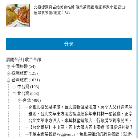
北投捷運奇岩站美食推薦 傳承茶蝦飯 我家客家小館 高CP
值聚餐餐廳(瀏覽：54)
分類
展開全部
|
收合全部
中國旅遊 (54)
亞洲旅遊 (125)
台灣旅遊 (1621)
中台灣 (193)
北台灣 (953)
台北 (480)
開團北投晶泉丰旅，台北最新溫泉酒店，房間大又舒適泡湯超
雅閣，台北文華東方酒店裡連續多年米其林一星餐廳，正宗粵
台北文華東方酒店，米其林星鑰飯店。行政房型獨家開團，說
【台北景點】中山區。圓山大飯店圓山密道 溜滑梯好神祕 預
不葷主義茶餐廳Veggienius，台北最難訂的蔬食餐廳！就連