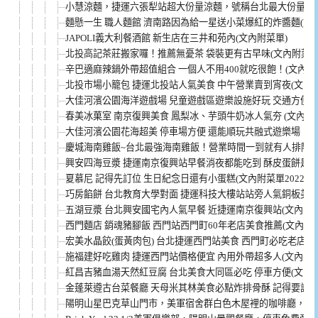
小慧涼麵，捷運六張犁站超大份量涼麵，號稱台北最大份量每
麵懸一生 職人麵館 濟南路因為給一星送小菜爆紅的炸醬麵(文
JAPOLI義大利餐酒館 新生店在三井和苑內(文內附菜單)
北投高記茶莊搬家囉！推薦無憂茶 袋裝更有古早味(文內附菜單
辛巴適麻辣鍋外帶超值組合 一個人不用400就吃很飽！(文內附
北投市場小籠包 捷運北投站人氣美食 中午營業賣到宵夜(文內附
大佳河濱公園海洋遊戲場 兒童遊戲區遊樂設施好玩 交通方便
春美冰菓室 南京復興美食 鳳梨冰、芋頭牛奶冰人氣夯 (文內附
大佳河濱公園花海超美 停車場方便 還能順玩共融式遊樂場
慶城海南雞飯~台北最強海南雞飯！營業時間一到就有人排隊(
興安四海豆漿 捷運南京復興站早餐消夜都能吃到 酥皮蛋餅是招
夏慕尼 記得先訂位 生日紀念日還有小蛋糕(文內附菜單2022)
巧房餡餅 台北教育大學對面 捷運科技大樓站站旁人氣銅板美食
五湖豆漿 台北興安國宅內人氣早餐 近捷運南京復興站(文內附菜
西門麵店 銷魂豬腳飯 西門站西門町60年老店美食推薦(文內附
宏美水晶餃(蛋黃肉包) 台北捷運西門站美食 西門町必吃老店(文
施福建好吃雞肉 捷運西門站價格便宜 內用外帶超多人(文內附菜
紅昌吉豬血湯天然紅豆腐 台北美食大同區必吃 停車方便(文內附
金蓬萊遵古台菜餐廳 天母米其林美食必點炸排骨酥 記得要訂位
陽明山星巴克草山門市，美軍宿舍群白色木屋裡的咖啡廳，戶