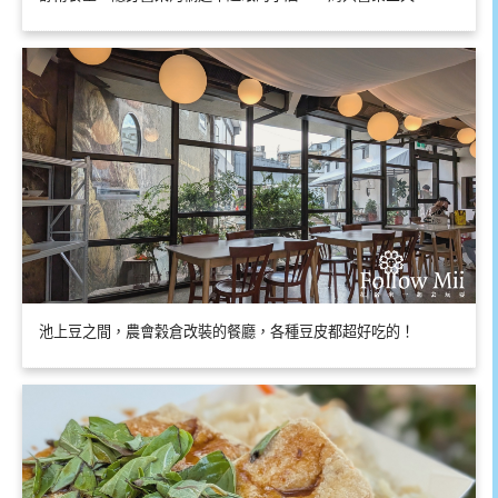
池上豆之間，農會穀倉改裝的餐廳，各種豆皮都超好吃的！