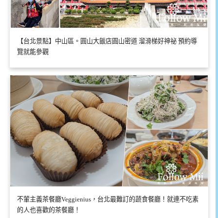
【台北景點】中山區。圓山大飯店圓山密道 溜滑梯好神祕 預約導
覽就能參觀
不葷主義茶餐廳Veggienius，台北最難訂的蔬食餐廳！就連不吃素
的人也喜歡的茶餐廳！