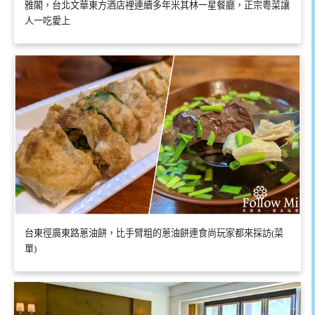
雅閣，台北文華東方酒店裡連續多年米其林一星餐廳，正宗粵菜讓
人一吃愛上
台東徑廣東路蔥油餅，比手臂粗的蔥油餅連食尚玩家都來採訪(菜
單)