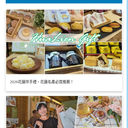
2026花蓮伴手禮，花蓮名產必買推薦！