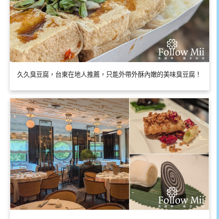
久久臭豆腐，台東在地人推薦，只能外帶外酥內嫩的美味臭豆腐！