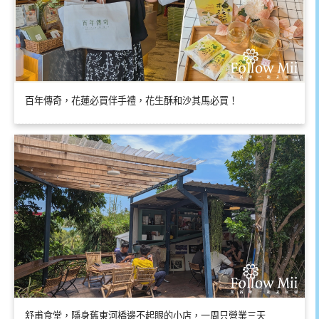
百年傳奇，花蓮必買伴手禮，花生酥和沙其馬必買！
舒甫食堂，隱身舊東河橋邊不起眼的小店，一周只營業三天