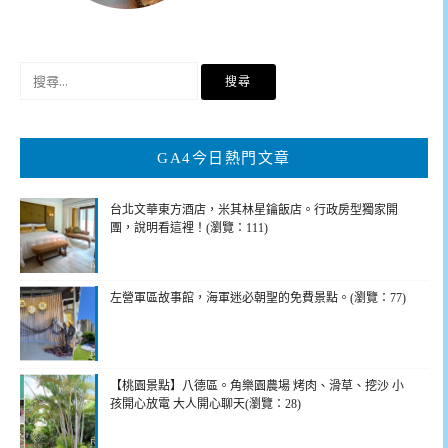
搜
尋
關
鍵
GA4今日熱門文章
字:
台北文華東方酒店，米其林星鑰飯店。行政房型獨家開
團，說明看這裡！(瀏覽：111)
左營軍區故事館，海軍迷必朝聖的免費景點。(瀏覽：77)
【桃園景點】八德區。角樂園農場 烤肉、滑草、挖沙 小
孩開心放電 大人開心聊天(瀏覽：28)