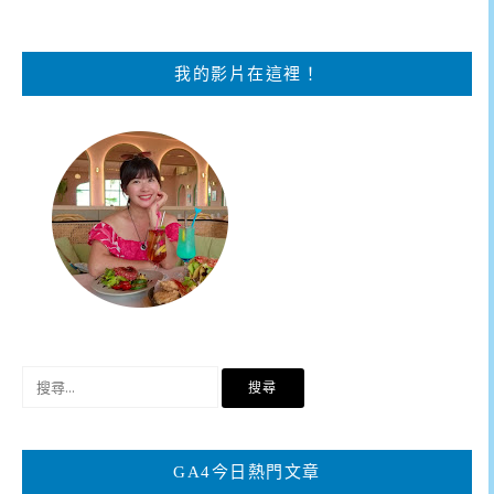
我的影片在這裡！
搜
尋
關
鍵
GA4今日熱門文章
字: