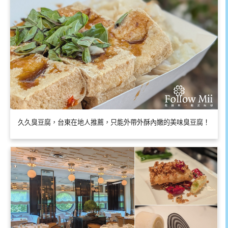
久久臭豆腐，台東在地人推薦，只能外帶外酥內嫩的美味臭豆腐！