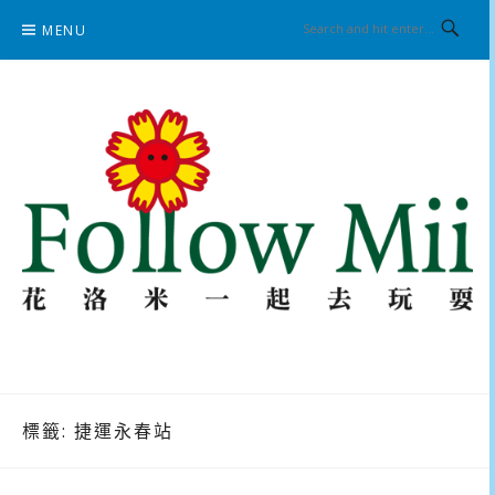
Skip
MENU
to
content
花洛米一起去玩耍
標籤:
捷運永春站