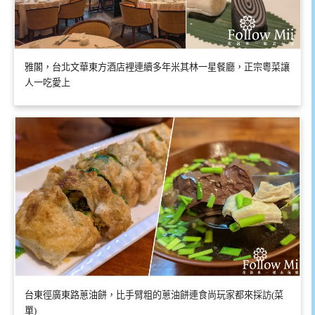
雅閣，台北文華東方酒店裡連續多年米其林一星餐廳，正宗粵菜讓
人一吃愛上
台東徑廣東路蔥油餅，比手臂粗的蔥油餅連食尚玩家都來採訪(菜
單)