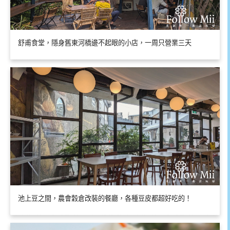
舒甫食堂，隱身舊東河橋邊不起眼的小店，一周只營業三天
池上豆之間，農會穀倉改裝的餐廳，各種豆皮都超好吃的！