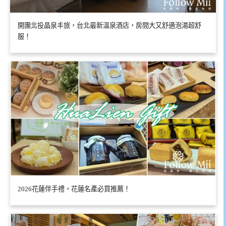
開團北投晶泉丰旅，台北最新溫泉酒店，房間大又舒適泡湯超舒
服！
2026花蓮伴手禮，花蓮名產必買推薦！