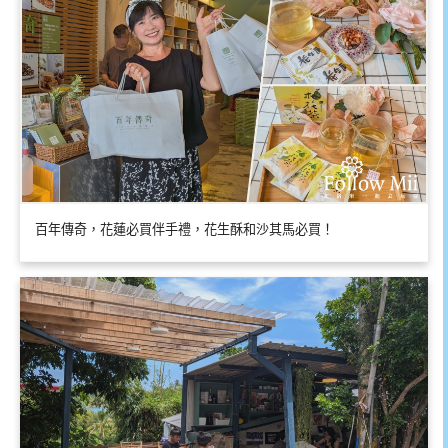
百年傳奇，花蓮必買伴手禮，花生酥和沙其馬必買！