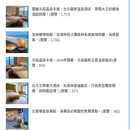
開團北投晶泉丰旅，台北最新溫泉酒店，房間大又舒適泡
湯超舒服！(瀏覽：1,713)
及林春咖啡館，澎湖林投沙灘森林系網美咖啡廳，海景超
美！(瀏覽：2,732)
北投晶泉丰旅，2024年開幕，北投最新五星溫泉飯店(瀏
覽：103)
台北文華東方酒店，米其林星鑰飯店。行政房型獨家開
團，說明看這裡！(瀏覽：327)
左營軍區故事館，海軍迷必朝聖的免費景點。(瀏覽：142)