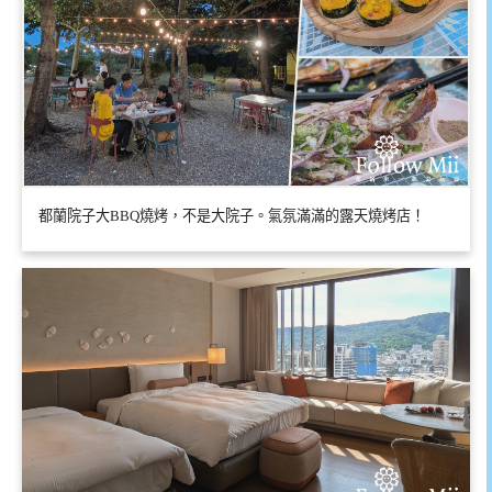
都蘭院子大BBQ燒烤，不是大院子。氣氛滿滿的露天燒烤店！