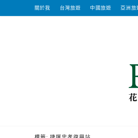
Skip
關於我
台灣旅遊
中國旅遊
亞洲旅
to
content
花洛米一起
標籤:
捷運忠孝復興站