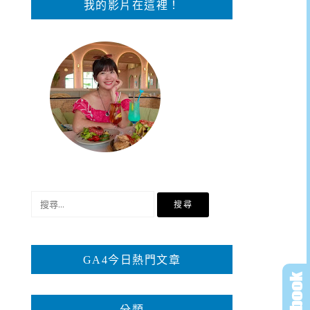
我的影片在這裡！
搜
尋
關
鍵
GA4今日熱門文章
字:
分類