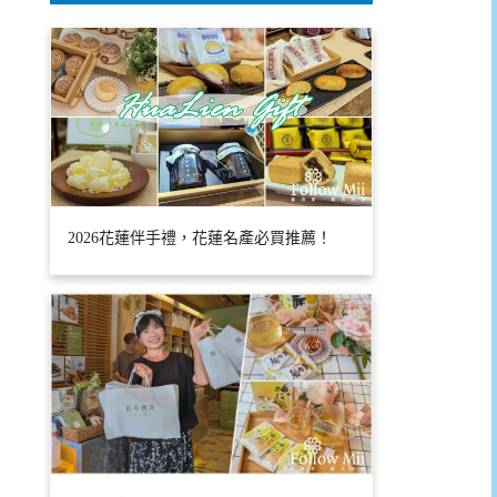
2026花蓮伴手禮，花蓮名產必買推薦！