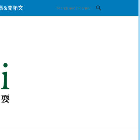
碼&開箱文