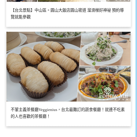
【台北景點】中山區。圓山大飯店圓山密道 溜滑梯好神祕 預約導
覽就能參觀
不葷主義茶餐廳Veggienius，台北最難訂的蔬食餐廳！就連不吃素
的人也喜歡的茶餐廳！