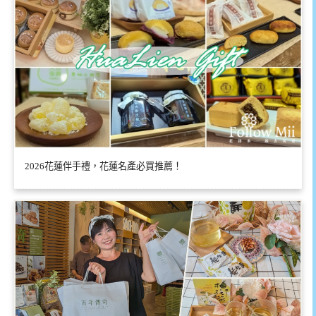
2026花蓮伴手禮，花蓮名產必買推薦！