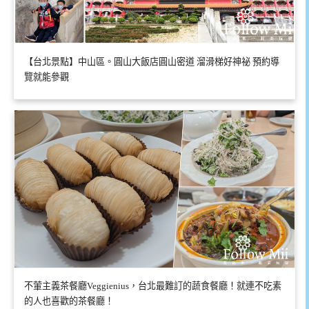
【台北景點】中山區。圓山大飯店圓山密道 溜滑梯好神祕 預約導
覽就能參觀
不葷主義茶餐廳Veggienius，台北最難訂的蔬食餐廳！就連不吃素
的人也喜歡的茶餐廳！