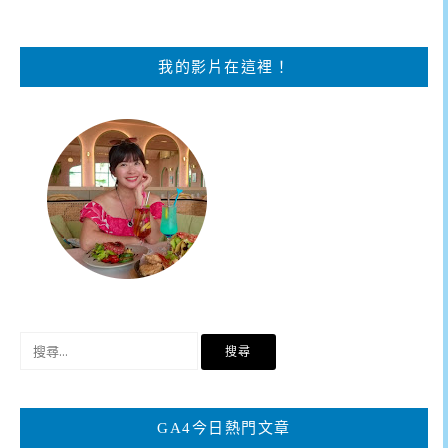
我的影片在這裡！
搜
尋
關
鍵
GA4今日熱門文章
字: