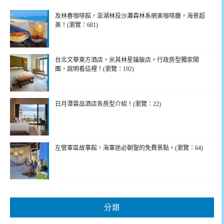
及林春咖啡館，澎湖林投沙灘森林系網美咖啡廳，海景超
美！(瀏覽：681)
台北文華東方酒店，米其林星鑰飯店。行政房型獨家開
團，說明看這裡！(瀏覽：192)
日月潭雲品酒店各房型介紹！(瀏覽：22)
左營軍區故事館，海軍迷必朝聖的免費景點。(瀏覽：64)
分類