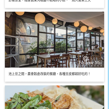
舒甫食堂，隱身舊東河橋邊不起眼的小店，一周只營業三天
池上豆之間，農會穀倉改裝的餐廳，各種豆皮都超好吃的！