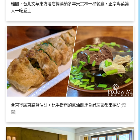
雅閣，台北文華東方酒店裡連續多年米其林一星餐廳，正宗粵菜讓
人一吃愛上
台東徑廣東路蔥油餅，比手臂粗的蔥油餅連食尚玩家都來採訪(菜
單)