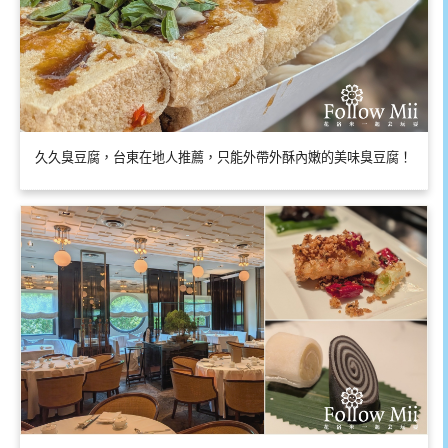
久久臭豆腐，台東在地人推薦，只能外帶外酥內嫩的美味臭豆腐！