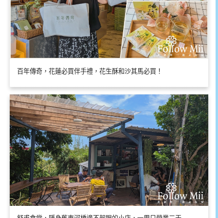
百年傳奇，花蓮必買伴手禮，花生酥和沙其馬必買！