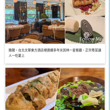
雅閣，台北文華東方酒店裡連續多年米其林一星餐廳，正宗粵菜讓
人一吃愛上