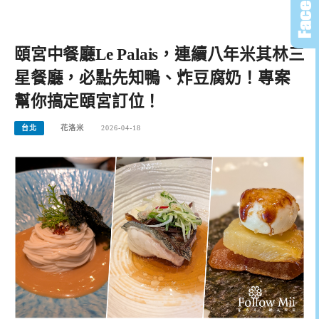
頤宮中餐廳Le Palais，連續八年米其林三
星餐廳，必點先知鴨、炸豆腐奶！專案
幫你搞定頤宮訂位！
台北
花洛米
2026-04-18