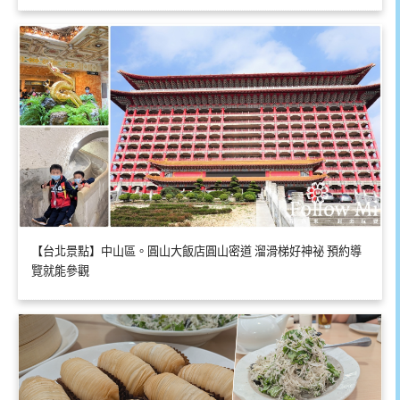
【台北景點】中山區。圓山大飯店圓山密道 溜滑梯好神祕 預約導
覽就能參觀