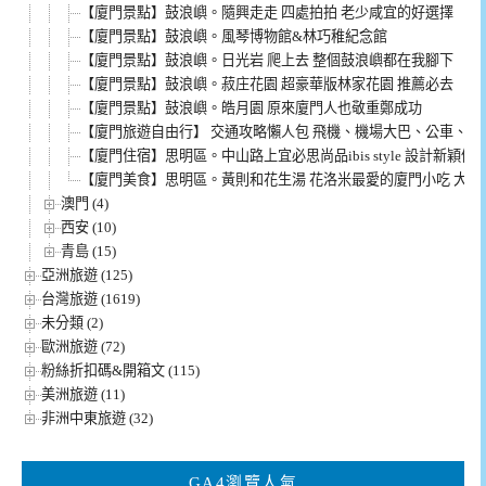
【廈門景點】鼓浪嶼。隨興走走 四處拍拍 老少咸宜的好選擇
【廈門景點】鼓浪嶼。風琴博物館&林巧稚紀念館
【廈門景點】鼓浪嶼。日光岩 爬上去 整個鼓浪嶼都在我腳下
【廈門景點】鼓浪嶼。菽庄花園 超豪華版林家花園 推薦必去
【廈門景點】鼓浪嶼。皓月園 原來廈門人也敬重鄭成功
【廈門旅遊自由行】 交通攻略懶人包 飛機、機場大巴、公車、和
【廈門住宿】思明區。中山路上宜必思尚品ibis style 設計新穎俐
【廈門美食】思明區。黃則和花生湯 花洛米最愛的廈門小吃 大推
澳門 (4)
西安 (10)
青島 (15)
亞洲旅遊 (125)
台灣旅遊 (1619)
未分類 (2)
歐洲旅遊 (72)
粉絲折扣碼&開箱文 (115)
美洲旅遊 (11)
非洲中東旅遊 (32)
GA4瀏覽人氣