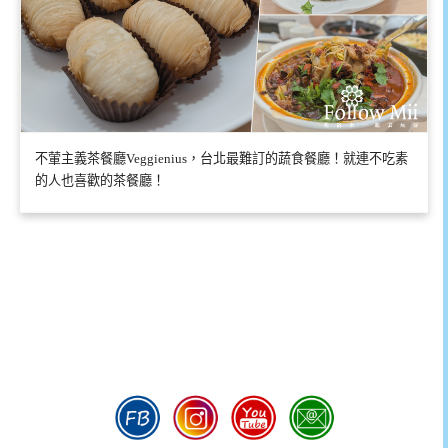
不葷主義茶餐廳Veggienius，台北最難訂的蔬食餐廳！就連不吃素
的人也喜歡的茶餐廳！