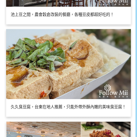
池上豆之間，農會穀倉改裝的餐廳，各種豆皮都超好吃的！
久久臭豆腐，台東在地人推薦，只能外帶外酥內嫩的美味臭豆腐！