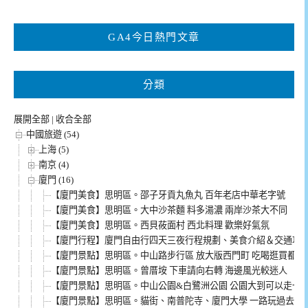
關
鍵
GA4今日熱門文章
字:
分類
展開全部
|
收合全部
中國旅遊 (54)
上海 (5)
南京 (4)
廈門 (16)
【廈門美食】思明區。邵子牙貢丸魚丸 百年老店中華老字號
【廈門美食】思明區。大中沙茶麵 料多湯濃 兩岸沙茶大不同
【廈門美食】思明區。西貝莜面村 西北料理 歡樂好氣氛
【廈門行程】廈門自由行四天三夜行程規劃、美食介紹＆交通攻略懶人
【廈門景點】思明區。中山路步行區 放大版西門町 吃喝逛買都搞
【廈門景點】思明區。曾厝垵 下車請向右轉 海邊風光較迷人
【廈門景點】思明區。中山公園&白鷺洲公園 公園大到可以走一
【廈門景點】思明區。貓街、南普陀寺、廈門大學 一路玩過去