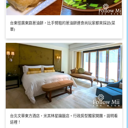
台東徑廣東路蔥油餅，比手臂粗的蔥油餅連食尚玩家都來採訪(菜
單)
台北文華東方酒店，米其林星鑰飯店。行政房型獨家開團，說明看
這裡！