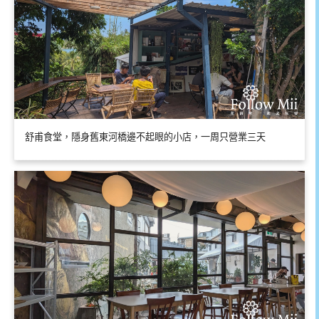
舒甫食堂，隱身舊東河橋邊不起眼的小店，一周只營業三天