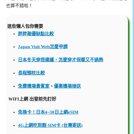
也算不錯啦！
這些懶人包你需要
胖胖箱優缺點比較
Japan Visit Web怎麼申請
日本冬天穿搭建議，怎麼穿才保暖又不過熱
長程頸枕比較
免費機場貴賓室
、
優惠機場接送
WIFI上網 出發前先訂好
免換卡！日本4~30日上網eSIM
4G上網吃到飽 SIM卡 (台灣寄送)