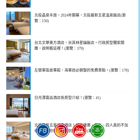
北投晶泉丰旅，2024年開幕，北投最新五星溫泉飯店(瀏
覽：150)
台北文華東方酒店，米其林星鑰飯店。行政房型獨家開
團，說明看這裡！(瀏覽：379)
左營軍區故事館，海軍迷必朝聖的免費景點。(瀏覽：178)
日月潭雲品酒店各房型介紹！(瀏覽：41)
北投最新五星溫泉酒店！超狂優惠，第三、四人真的不加
價！再讓你從入住吃到退房啊！(瀏覽：32)