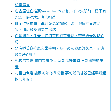
精靈露臺
名古屋住宿推薦Vessel Inn ベッセルイン栄駅前，樓下有
7-11，隔壁就是唐吉軻德
靜岡住宿推薦，翠紅苑溫泉旅館，晚上泡個寸又峽溫
泉，清晨散步到夢之吊橋
白鬚瀑布，冬天北海道美瑛絕美景點，交通觀光攻略介
紹
北海道美食推薦久樂拉麵，らーめん奥原流久楽，湯濃
麵Q好過癮！
札幌電視塔 買門票看夜景 還能包場求婚 日劇初戀的場
景
札幌白色燈樹節 每年冬季必看 夢幻般的場景已經舉辦超
過40年囉！