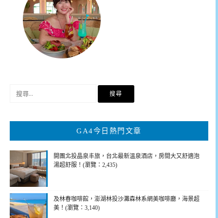
搜
尋
關
鍵
GA4今日熱門文章
字:
開團北投晶泉丰旅，台北最新溫泉酒店，房間大又舒適泡
湯超舒服！(瀏覽：2,435)
及林春咖啡館，澎湖林投沙灘森林系網美咖啡廳，海景超
美！(瀏覽：3,140)