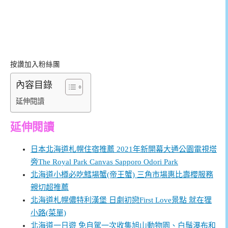
按讚加入粉絲團
內容目錄
延伸閱讀
延伸閱讀
日本北海道札幌住宿推薦 2021年新開幕大通公園電視塔
旁The Royal Park Canvas Sapporo Odori Park
北海道小樽必吃鱈場蟹(帝王蟹) 三角市場惠比壽櫻服務
親切超推薦
北海道札幌儂特利漢堡 日劇初戀First Love景點 就在狸
小路(菜單)
北海道一日遊 免自駕一次收集旭山動物園、白鬚瀑布和