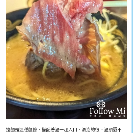
拉麵是這種麵條，搭配著湯一起入口，滑溜的很。湯頭還不