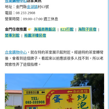
合泉購物中心
店家資訊
地址：金門縣
金湖鎮
村63號
電話：08 233 2908
營業時間：09:00~17:00 週三休息
金門住宿推薦
海福商務飯店
|
823行館
|
海院子民宿
|
閒事別館
|
裕園洋樓民宿
合泉購物中心
，就在特約茶室展示館附近。經過特約茶室轉彎
後，會看到這個牌子。看起來以前應該很多人找不到，所以老
闆索性弄了這個指標。