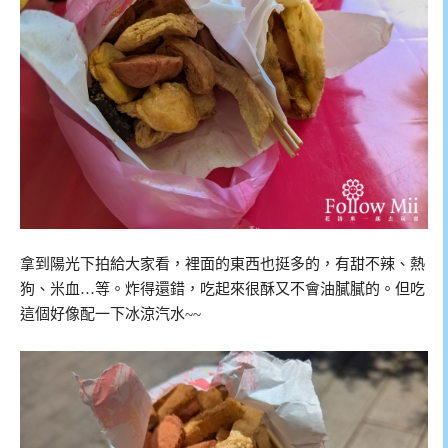
拿到陽光下拍給大家看，裡面的東西也挺多的，有甜不辣、熱
狗、米血…等。炸得還錯，吃起來很酥又不會油膩膩的。但吃
這個好像配一下冰涼汽水~~