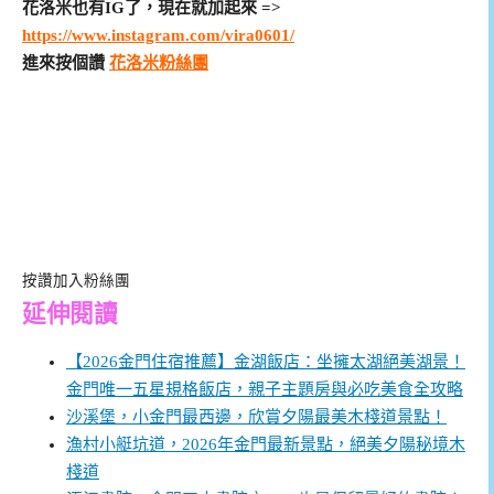
花洛米也有IG了，現在就加起來 =>
https://www.instagram.com/vira0601/
進來按個讚
花洛米粉絲團
按讚加入粉絲團
延伸閱讀
【2026金門住宿推薦】金湖飯店：坐擁太湖絕美湖景！
金門唯一五星規格飯店，親子主題房與必吃美食全攻略
沙溪堡，小金門最西邊，欣賞夕陽最美木棧道景點！
漁村小艇坑道，2026年金門最新景點，絕美夕陽秘境木
棧道