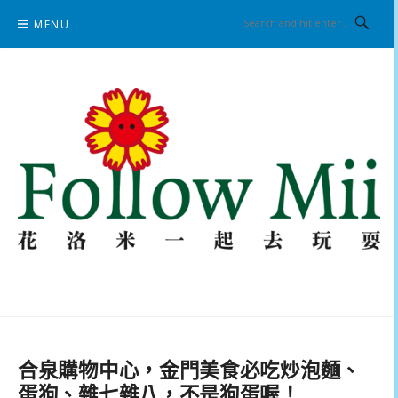
Skip
MENU
to
content
花洛米一起去玩耍
合泉購物中心，金門美食必吃炒泡麵、
蛋狗、雜七雜八，不是狗蛋喔！