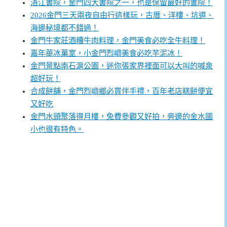
浯江書院，金門四大書院之一，也是保留最好的書院！
2026金門三天兩夜自由行這樣玩，古厝、洋樓、坑道、
海邊秘境都不錯過！
金門牛家莊酒糟牛肉料理，金門美食必吃全牛料理！
嘉年華冰菓室，小金門烈嶼美食必吃芋泥冰！
金門景點南石滬公園，迷你張家界裡面可以大叫的喊泉
超好玩！
合成餅舖，金門烈嶼鄉必買伴手禮，百年老店糕餅便宜
又好吃
金門水頭聚落得月樓，免費參觀又好拍，旁邊的金水國
小也很有特色。