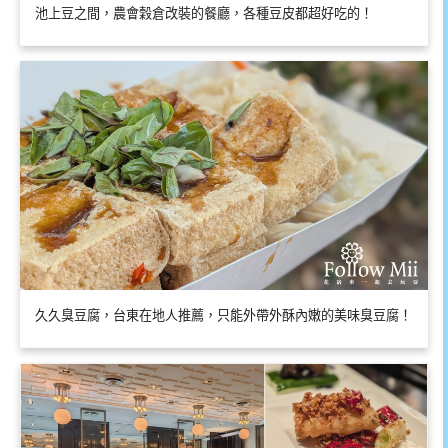
池上豆之間，農會穀倉改裝的餐廳，各種豆皮都超好吃的！
久久臭豆腐，台東在地人推薦，只能外帶外酥內嫩的美味臭豆腐！