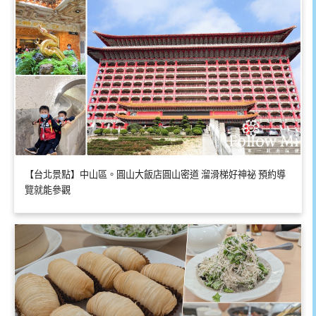
【台北景點】中山區。圓山大飯店圓山密道 溜滑梯好神祕 預約導
覽就能參觀