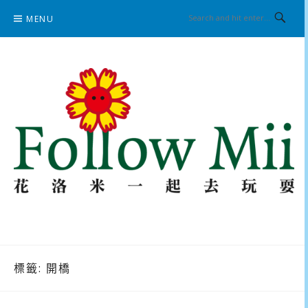
Skip
MENU
to
content
花洛米一起去玩耍
標籤:
開橋