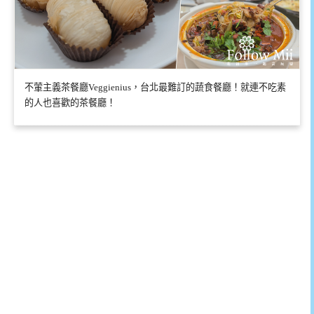
不葷主義茶餐廳Veggienius，台北最難訂的蔬食餐廳！就連不吃素
的人也喜歡的茶餐廳！