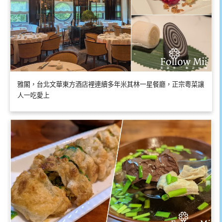
雅閣，台北文華東方酒店裡連續多年米其林一星餐廳，正宗粵菜讓
人一吃愛上