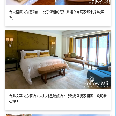
台東徑廣東路蔥油餅，比手臂粗的蔥油餅連食尚玩家都來採訪(菜
單)
台北文華東方酒店，米其林星鑰飯店。行政房型獨家開團，說明看
這裡！