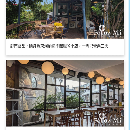
舒甫食堂，隱身舊東河橋邊不起眼的小店，一周只營業三天