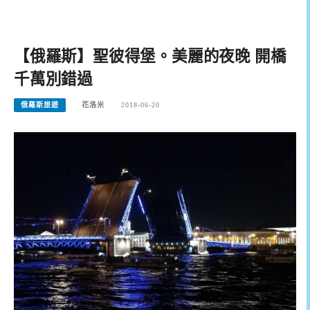
【俄羅斯】聖彼得堡。美麗的夜晚 開橋
千萬別錯過
俄羅斯旅遊
花洛米
2018-06-20