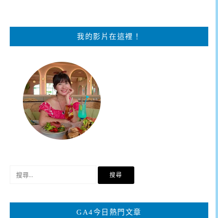
我的影片在這裡！
搜
尋
關
鍵
GA4今日熱門文章
字: