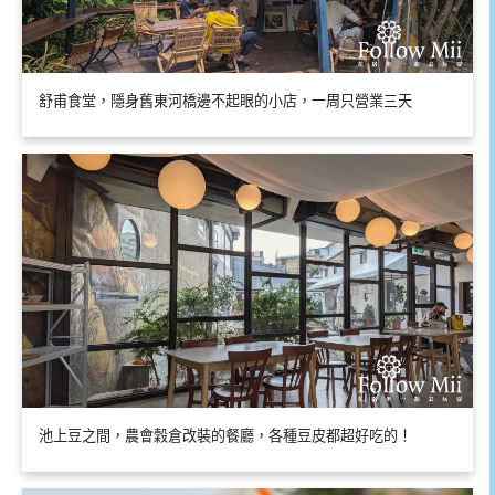
舒甫食堂，隱身舊東河橋邊不起眼的小店，一周只營業三天
池上豆之間，農會穀倉改裝的餐廳，各種豆皮都超好吃的！