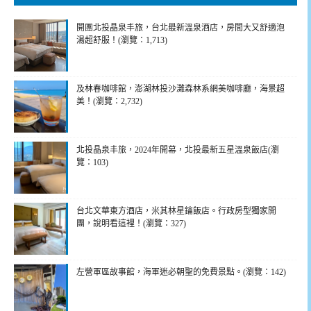
開團北投晶泉丰旅，台北最新溫泉酒店，房間大又舒適泡
湯超舒服！(瀏覽：1,713)
及林春咖啡館，澎湖林投沙灘森林系網美咖啡廳，海景超
美！(瀏覽：2,732)
北投晶泉丰旅，2024年開幕，北投最新五星溫泉飯店(瀏
覽：103)
台北文華東方酒店，米其林星鑰飯店。行政房型獨家開
團，說明看這裡！(瀏覽：327)
左營軍區故事館，海軍迷必朝聖的免費景點。(瀏覽：142)