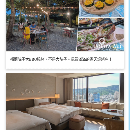
都蘭院子大BBQ燒烤，不是大院子。氣氛滿滿的露天燒烤店！