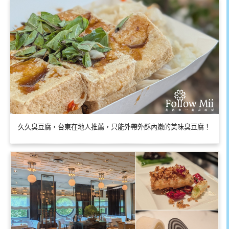
久久臭豆腐，台東在地人推薦，只能外帶外酥內嫩的美味臭豆腐！