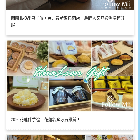
開團北投晶泉丰旅，台北最新溫泉酒店，房間大又舒適泡湯超舒
服！
2026花蓮伴手禮，花蓮名產必買推薦！