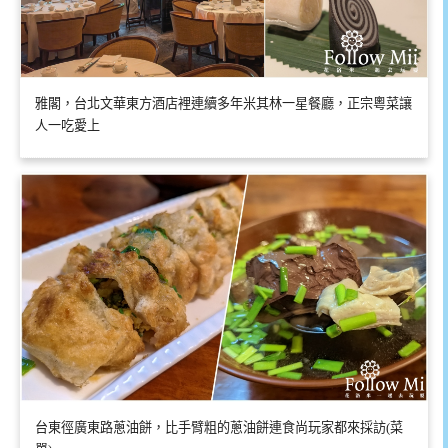
雅閣，台北文華東方酒店裡連續多年米其林一星餐廳，正宗粵菜讓
人一吃愛上
台東徑廣東路蔥油餅，比手臂粗的蔥油餅連食尚玩家都來採訪(菜