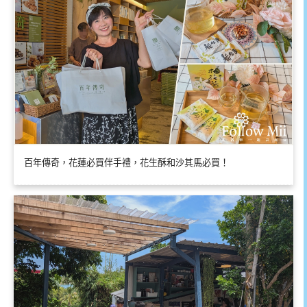
百年傳奇，花蓮必買伴手禮，花生酥和沙其馬必買！