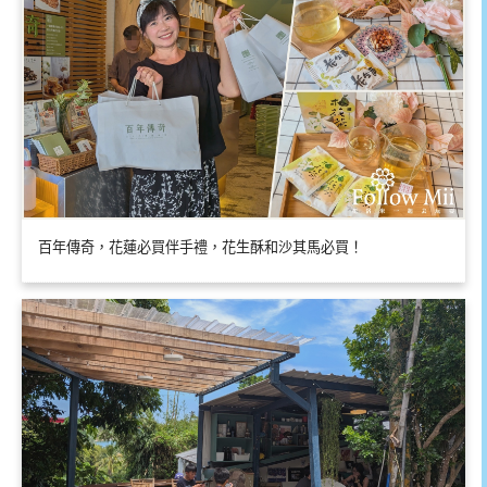
百年傳奇，花蓮必買伴手禮，花生酥和沙其馬必買！