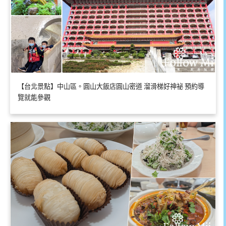
【台北景點】中山區。圓山大飯店圓山密道 溜滑梯好神祕 預約導
覽就能參觀