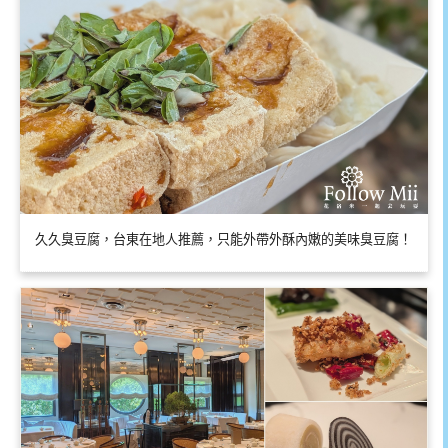
久久臭豆腐，台東在地人推薦，只能外帶外酥內嫩的美味臭豆腐！