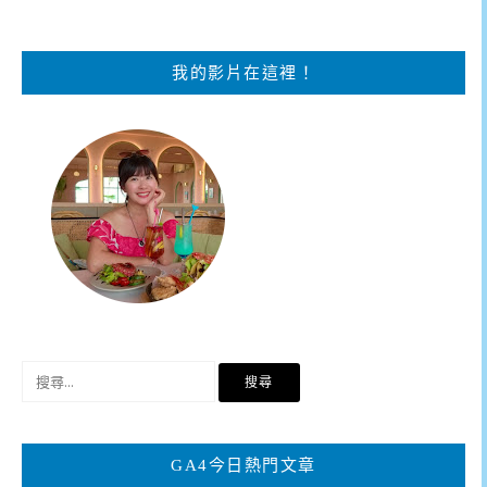
我的影片在這裡！
搜
尋
關
鍵
GA4今日熱門文章
字: