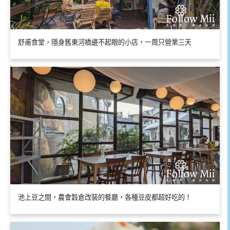
舒甫食堂，隱身舊東河橋邊不起眼的小店，一周只營業三天
池上豆之間，農會穀倉改裝的餐廳，各種豆皮都超好吃的！