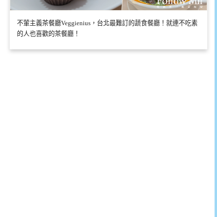
不葷主義茶餐廳Veggienius，台北最難訂的蔬食餐廳！就連不吃素
的人也喜歡的茶餐廳！