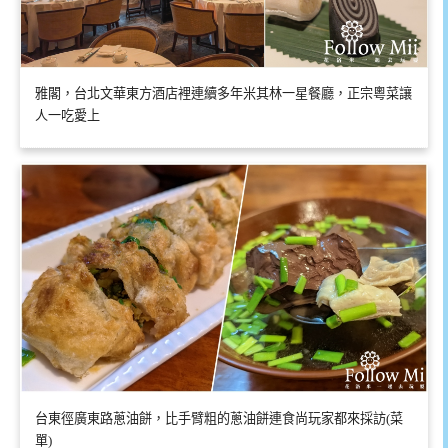
雅閣，台北文華東方酒店裡連續多年米其林一星餐廳，正宗粵菜讓
人一吃愛上
台東徑廣東路蔥油餅，比手臂粗的蔥油餅連食尚玩家都來採訪(菜
單)