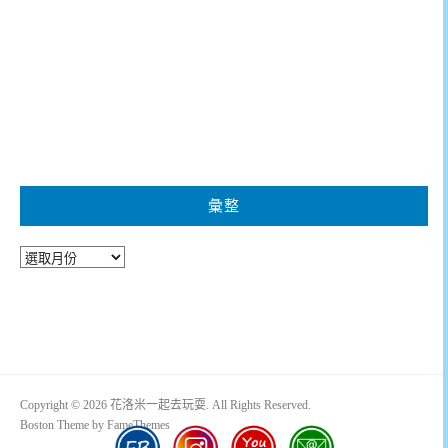
彙整
彙
整
Copyright © 2026 花洛米一起去玩耍. All Rights Reserved.
Boston Theme by
FameThemes