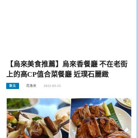
【烏來美食推薦】烏來香餐廳 不在老街
上的高CP值合菜餐廳 近璞石麗緻
新北
花洛米
2022-03-25