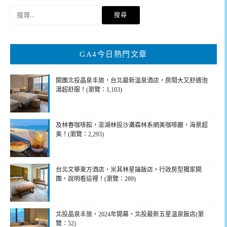
搜
尋
關
鍵
GA4今日熱門文章
字:
開團北投晶泉丰旅，台北最新溫泉酒店，房間大又舒適泡
湯超舒服！(瀏覽：1,103)
及林春咖啡館，澎湖林投沙灘森林系網美咖啡廳，海景超
美！(瀏覽：2,293)
台北文華東方酒店，米其林星鑰飯店。行政房型獨家開
團，說明看這裡！(瀏覽：289)
北投晶泉丰旅，2024年開幕，北投最新五星溫泉飯店(瀏
覽：52)