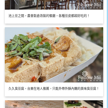
池上豆之間，農會穀倉改裝的餐廳，各種豆皮都超好吃的！
久久臭豆腐，台東在地人推薦，只能外帶外酥內嫩的美味臭豆腐！