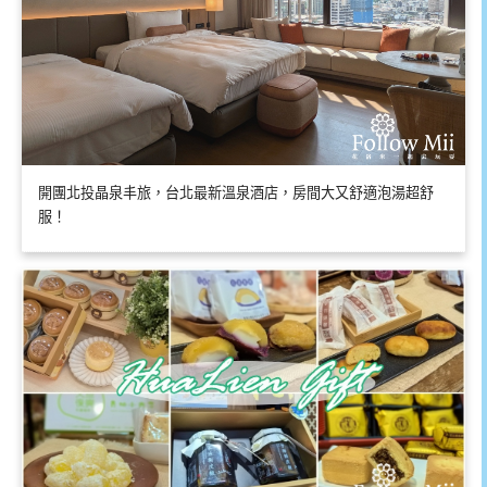
開團北投晶泉丰旅，台北最新溫泉酒店，房間大又舒適泡湯超舒
服！