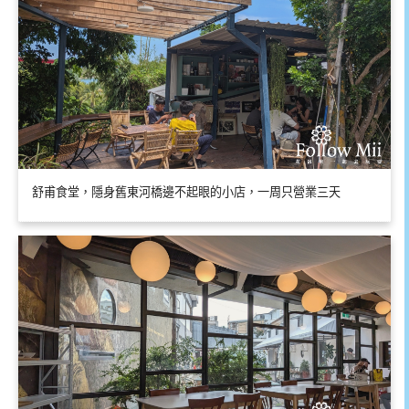
舒甫食堂，隱身舊東河橋邊不起眼的小店，一周只營業三天