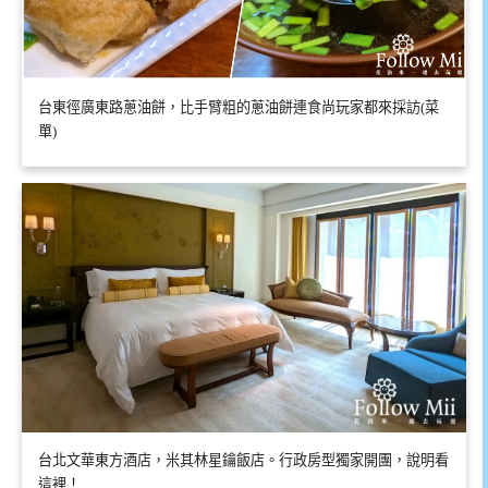
台東徑廣東路蔥油餅，比手臂粗的蔥油餅連食尚玩家都來採訪(菜
單)
台北文華東方酒店，米其林星鑰飯店。行政房型獨家開團，說明看
這裡！