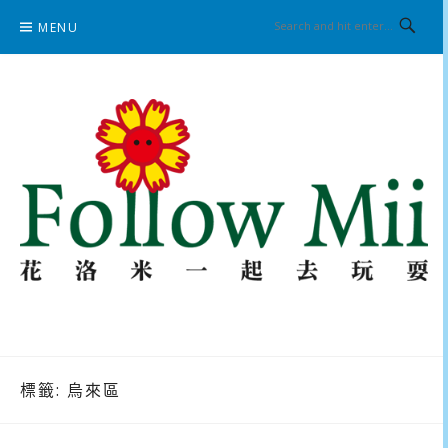
Skip
MENU
to
content
花洛米一起去玩耍
標籤:
烏來區