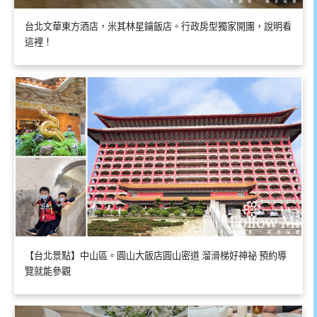
台北文華東方酒店，米其林星鑰飯店。行政房型獨家開團，說明看
這裡！
【台北景點】中山區。圓山大飯店圓山密道 溜滑梯好神祕 預約導
覽就能參觀