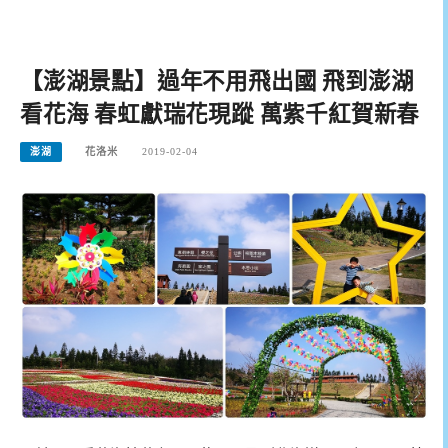
【澎湖景點】過年不用飛出國 飛到澎湖
看花海 春虹獻瑞花現蹤 萬紫千紅賀新春
澎湖
花洛米
2019-02-04