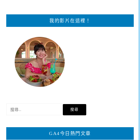
我的影片在這裡！
搜
尋
關
鍵
GA4今日熱門文章
字: