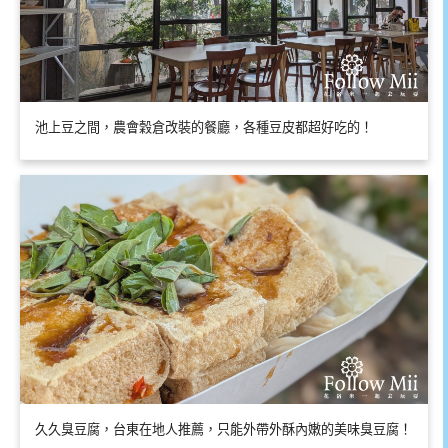
池上豆之間，農會穀倉改裝的餐廳，各種豆皮都超好吃的！
久久臭豆腐，台東在地人推薦，只能外帶外酥內嫩的美味臭豆腐！