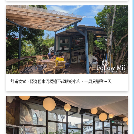
舒甫食堂，隱身舊東河橋邊不起眼的小店，一周只營業三天