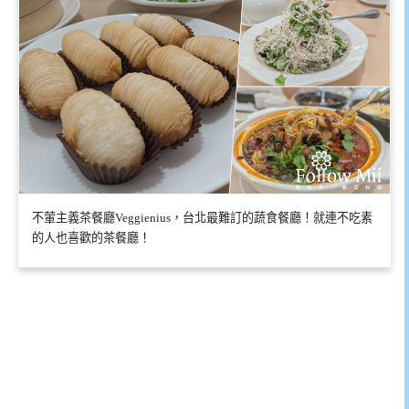
不葷主義茶餐廳Veggienius，台北最難訂的蔬食餐廳！就連不吃素
的人也喜歡的茶餐廳！