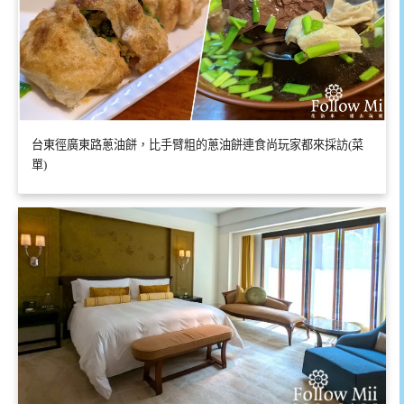
台東徑廣東路蔥油餅，比手臂粗的蔥油餅連食尚玩家都來採訪(菜
單)