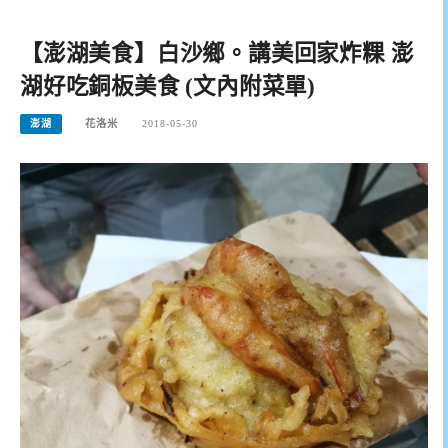
【澎湖美食】白沙鄉。講美回家炸粿 澎
湖好吃銅板美食 (文內附菜單)
澎湖
花洛米
2018-05-30