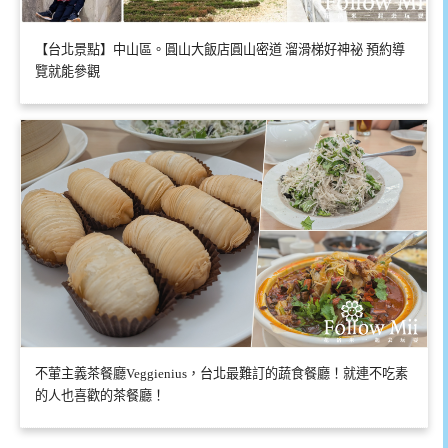
【台北景點】中山區。圓山大飯店圓山密道 溜滑梯好神祕 預約導
覽就能參觀
不葷主義茶餐廳Veggienius，台北最難訂的蔬食餐廳！就連不吃素
的人也喜歡的茶餐廳！