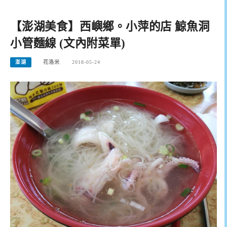
【澎湖美食】西嶼鄉。小萍的店 鯨魚洞
小管麵線 (文內附菜單)
澎湖
花洛米
2018-05-24