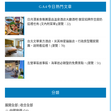
鍵
GA4今日熱門文章
字:
日月潭美食推薦雲品溫泉酒店大廳酒吧 頤宮招牌炸豆腐奶
這裡也有 (文內附菜單)(瀏覽：22)
台北文華東方酒店，米其林星鑰飯店。行政房型獨家開
團，說明看這裡！(瀏覽：70)
左營軍區故事館，海軍迷必朝聖的免費景點。(瀏覽：51)
分類
展開全部
|
收合全部
中國旅遊 (54)