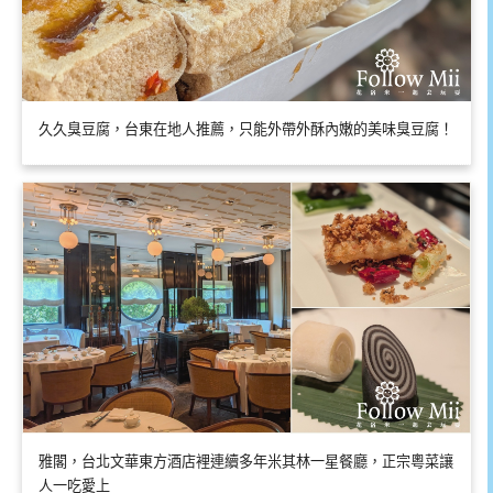
久久臭豆腐，台東在地人推薦，只能外帶外酥內嫩的美味臭豆腐！
雅閣，台北文華東方酒店裡連續多年米其林一星餐廳，正宗粵菜讓
人一吃愛上