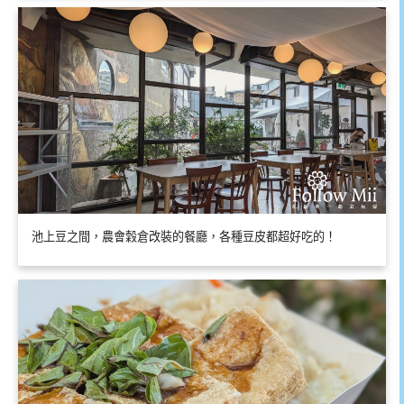
池上豆之間，農會穀倉改裝的餐廳，各種豆皮都超好吃的！