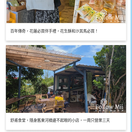
百年傳奇，花蓮必買伴手禮，花生酥和沙其馬必買！
舒甫食堂，隱身舊東河橋邊不起眼的小店，一周只營業三天