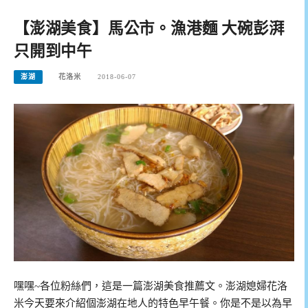
【澎湖美食】馬公市。漁港麵 大碗彭湃
只開到中午
澎湖
花洛米
2018-06-07
嘿嘿~各位粉絲們，這是一篇澎湖美食推薦文。澎湖媳婦花洛
米今天要來介紹個澎湖在地人的特色早午餐。你是不是以為早