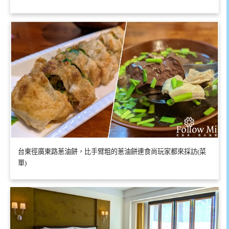
台東徑廣東路蔥油餅，比手臂粗的蔥油餅連食尚玩家都來採訪(菜
單)