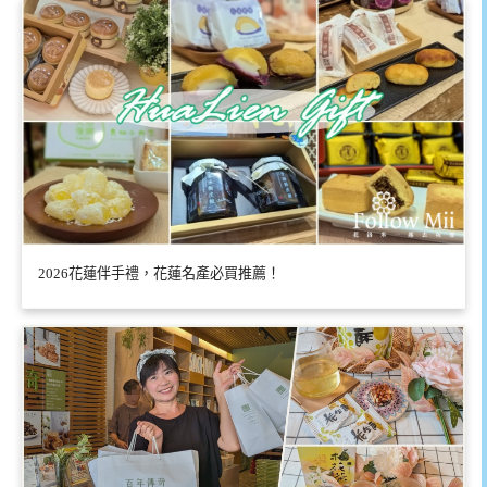
2026花蓮伴手禮，花蓮名產必買推薦！