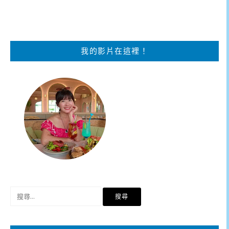
我的影片在這裡！
搜
尋
關
鍵