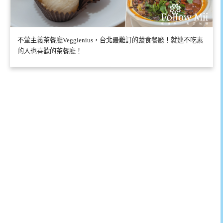
不葷主義茶餐廳Veggienius，台北最難訂的蔬食餐廳！就連不吃素
的人也喜歡的茶餐廳！