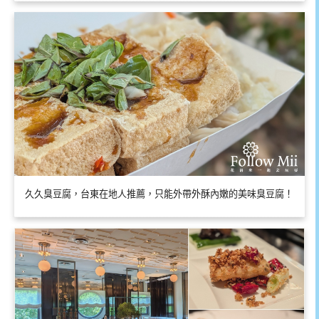
久久臭豆腐，台東在地人推薦，只能外帶外酥內嫩的美味臭豆腐！