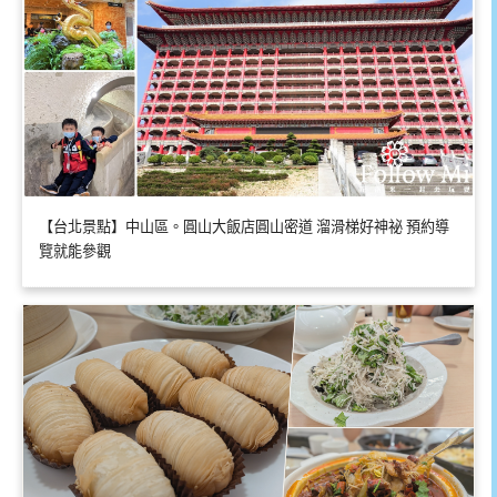
【台北景點】中山區。圓山大飯店圓山密道 溜滑梯好神祕 預約導
覽就能參觀