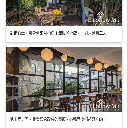
舒甫食堂，隱身舊東河橋邊不起眼的小店，一周只營業三天
池上豆之間，農會穀倉改裝的餐廳，各種豆皮都超好吃的！