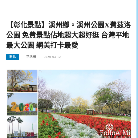
【彰化景點】溪州鄉。溪州公園X費茲洛
公園 免費景點佔地超大超好逛 台灣平地
最大公園 網美打卡最愛
彰化
花洛米
2020-03-12