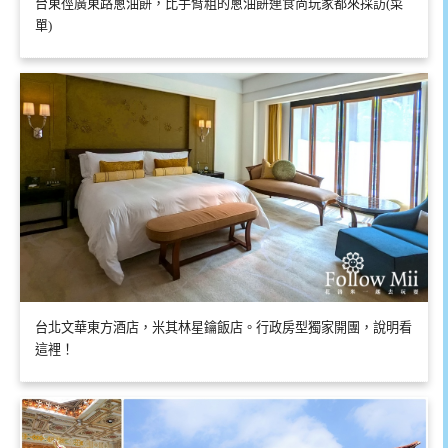
台東徑廣東路蔥油餅，比手臂粗的蔥油餅連食尚玩家都來採訪(菜
單)
台北文華東方酒店，米其林星鑰飯店。行政房型獨家開團，說明看
這裡！