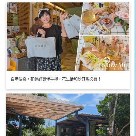
百年傳奇，花蓮必買伴手禮，花生酥和沙其馬必買！