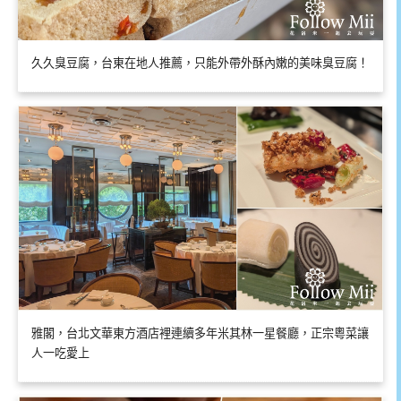
久久臭豆腐，台東在地人推薦，只能外帶外酥內嫩的美味臭豆腐！
雅閣，台北文華東方酒店裡連續多年米其林一星餐廳，正宗粵菜讓
人一吃愛上