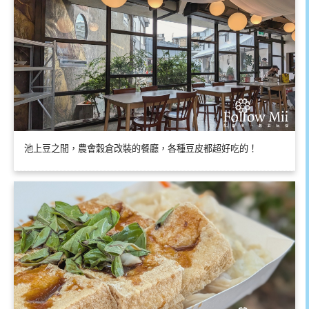
池上豆之間，農會穀倉改裝的餐廳，各種豆皮都超好吃的！