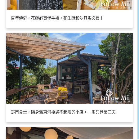
百年傳奇，花蓮必買伴手禮，花生酥和沙其馬必買！
舒甫食堂，隱身舊東河橋邊不起眼的小店，一周只營業三天