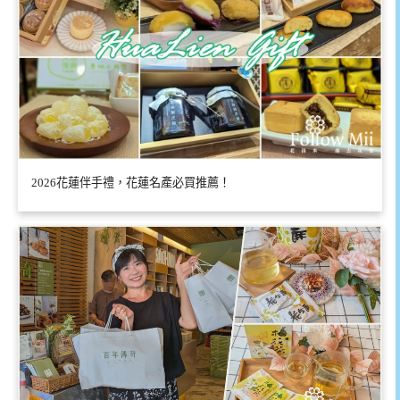
2026花蓮伴手禮，花蓮名產必買推薦！