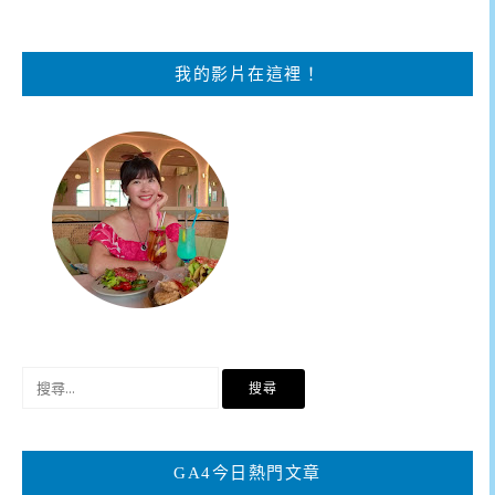
我的影片在這裡！
搜
尋
關
鍵
GA4今日熱門文章
字: