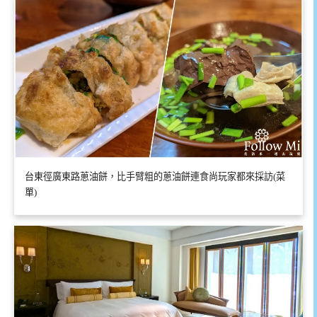
台東徑廣東路蔥油餅，比手臂粗的蔥油餅連食尚玩家都來採訪(菜
單)