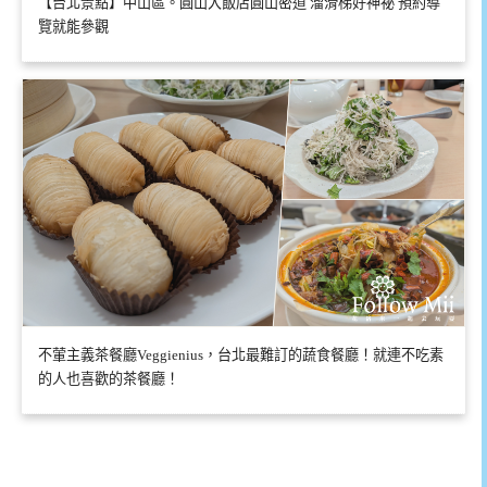
【台北景點】中山區。圓山大飯店圓山密道 溜滑梯好神祕 預約導
覽就能參觀
不葷主義茶餐廳Veggienius，台北最難訂的蔬食餐廳！就連不吃素
的人也喜歡的茶餐廳！