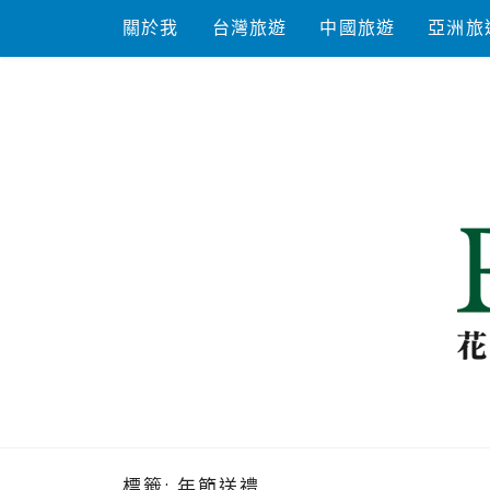
Skip
關於我
台灣旅遊
中國旅遊
亞洲旅
to
content
花洛米一起
標籤:
年節送禮