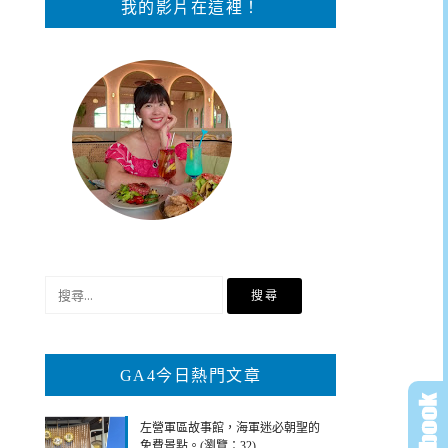
我的影片在這裡！
搜
尋
關
鍵
GA4今日熱門文章
字:
左營軍區故事館，海軍迷必朝聖的
免費景點。(瀏覽：32)