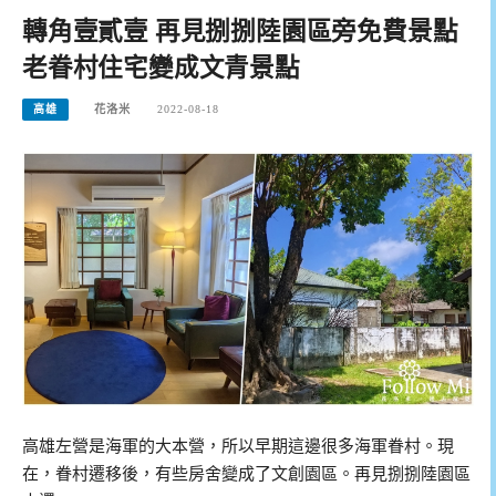
轉角壹貳壹 再見捌捌陸園區旁免費景點
老眷村住宅變成文青景點
高雄
花洛米
2022-08-18
高雄左營是海軍的大本營，所以早期這邊很多海軍眷村。現
在，眷村遷移後，有些房舍變成了文創園區。再見捌捌陸園區