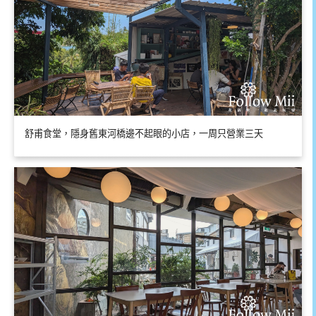
舒甫食堂，隱身舊東河橋邊不起眼的小店，一周只營業三天