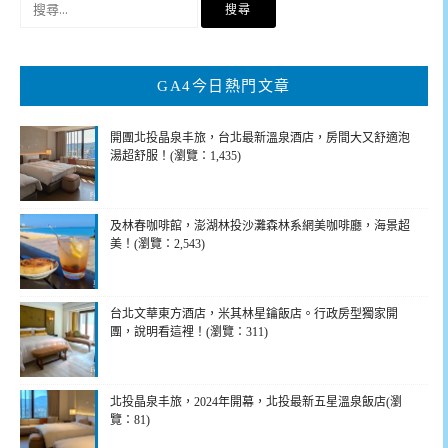
尋
關
鍵
GA4今日熱門文章
字:
開團北投晶泉丰旅，台北最新溫泉酒店，房間大又舒適泡
湯超舒服！(瀏覽：1,435)
及林春咖啡館，澎湖林投沙灘森林系網美咖啡廳，海景超
美！(瀏覽：2,543)
台北文華東方酒店，米其林星鑰飯店。行政房型獨家開
團，說明看這裡！(瀏覽：311)
北投晶泉丰旅，2024年開幕，北投最新五星溫泉飯店(瀏
覽：81)