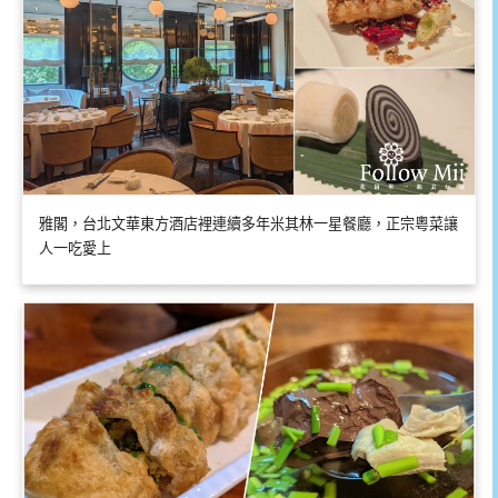
雅閣，台北文華東方酒店裡連續多年米其林一星餐廳，正宗粵菜讓
人一吃愛上