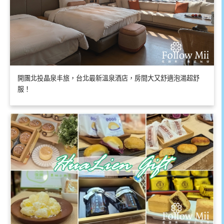
開團北投晶泉丰旅，台北最新溫泉酒店，房間大又舒適泡湯超舒
服！