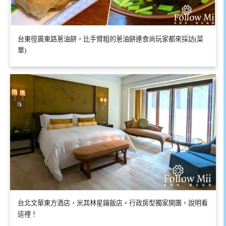
台東徑廣東路蔥油餅，比手臂粗的蔥油餅連食尚玩家都來採訪(菜
單)
台北文華東方酒店，米其林星鑰飯店。行政房型獨家開團，說明看
這裡！