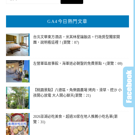
尋
關
鍵
GA4今日熱門文章
字:
台北文華東方酒店，米其林星鑰飯店。行政房型獨家開
團，說明看這裡！(瀏覽：87)
左營軍區故事館，海軍迷必朝聖的免費景點。(瀏覽：69)
【桃園景點】八德區。角樂園農場 烤肉、滑草、挖沙 小
孩開心放電 大人開心聊天(瀏覽：21)
2026澎湖必吃美食，超過30家在地人推薦小吃名單(瀏
覽：31)