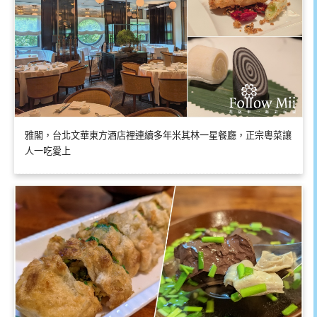
雅閣，台北文華東方酒店裡連續多年米其林一星餐廳，正宗粵菜讓
人一吃愛上