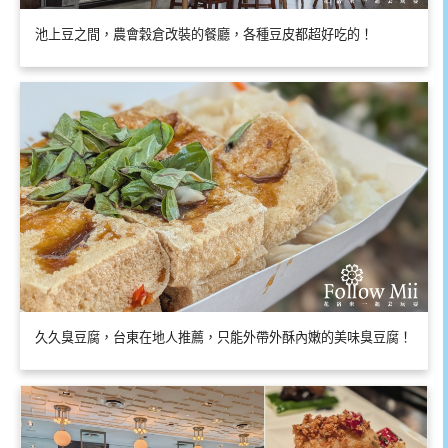
池上豆之間，農會穀倉改裝的餐廳，各種豆皮都超好吃的！
久久臭豆腐，台東在地人推薦，只能外帶外酥內嫩的美味臭豆腐！