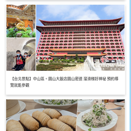
【台北景點】中山區。圓山大飯店圓山密道 溜滑梯好神祕 預約導
覽就能參觀