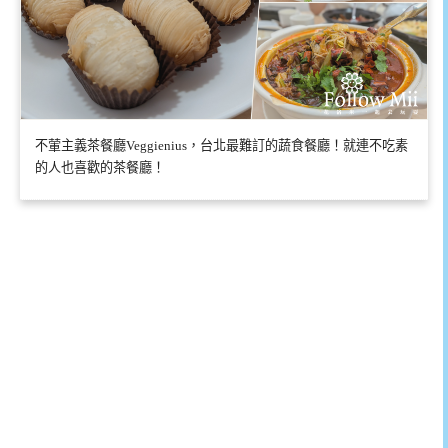
不葷主義茶餐廳Veggienius，台北最難訂的蔬食餐廳！就連不吃素
的人也喜歡的茶餐廳！