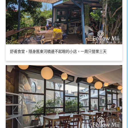
舒甫食堂，隱身舊東河橋邊不起眼的小店，一周只營業三天