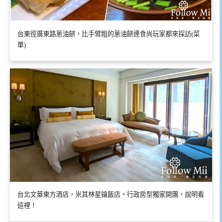
台東徑廣東路蔥油餅，比手臂粗的蔥油餅連食尚玩家都來採訪(菜
單)
台北文華東方酒店，米其林星鑰飯店。行政房型獨家開團，說明看
這裡！