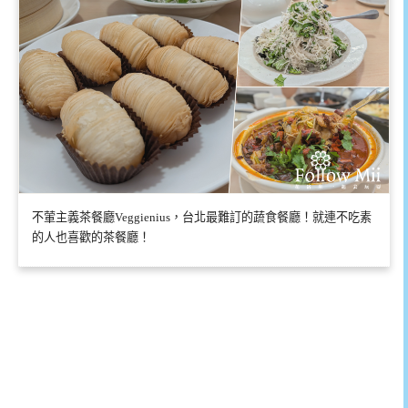
不葷主義茶餐廳Veggienius，台北最難訂的蔬食餐廳！就連不吃素
的人也喜歡的茶餐廳！