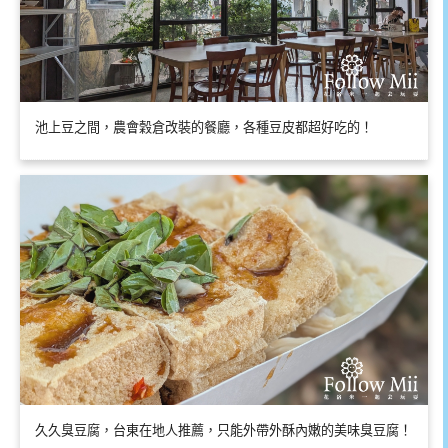
池上豆之間，農會穀倉改裝的餐廳，各種豆皮都超好吃的！
久久臭豆腐，台東在地人推薦，只能外帶外酥內嫩的美味臭豆腐！