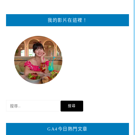
我的影片在這裡！
搜
尋
關
鍵
GA4今日熱門文章
字: