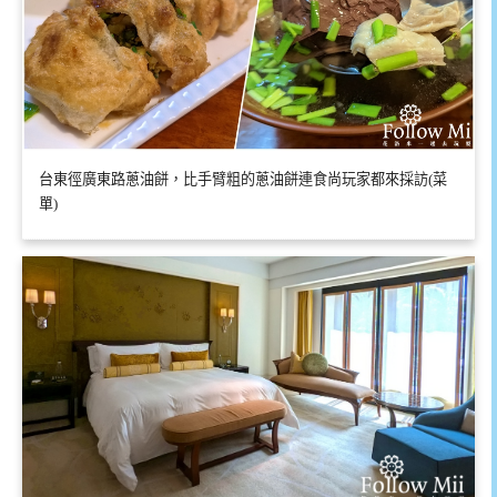
台東徑廣東路蔥油餅，比手臂粗的蔥油餅連食尚玩家都來採訪(菜
單)