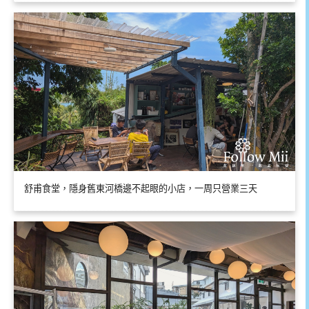
舒甫食堂，隱身舊東河橋邊不起眼的小店，一周只營業三天