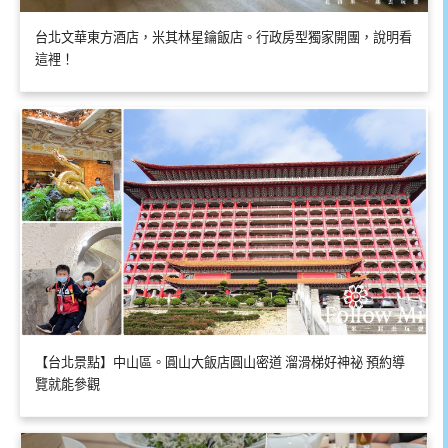
台北文華東方酒店，米其林星鑰飯店。行政房型獨家開團，說明看
這裡！
【台北景點】中山區。圓山大飯店圓山密道 溜滑梯好神祕 預約導
覽就能參觀