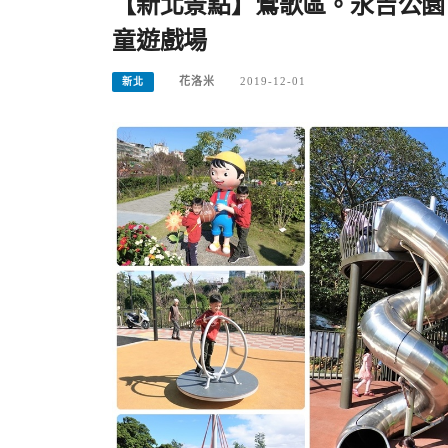
【新北景點】鶯歌區。永吉公園
童遊戲場
花洛米
2019-12-01
新北