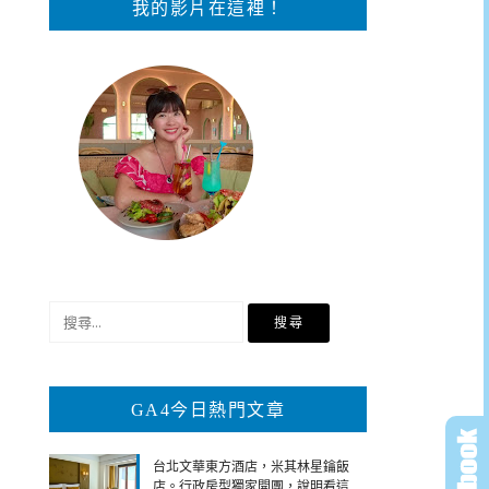
我的影片在這裡！
搜
尋
關
鍵
GA4今日熱門文章
字:
台北文華東方酒店，米其林星鑰飯
店。行政房型獨家開團，說明看這