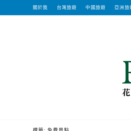
Skip
關於我
台灣旅遊
中國旅遊
亞洲旅
to
content
花洛米一起
標籤:
免費景點