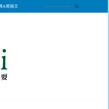
碼&開箱文