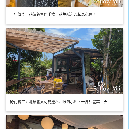
百年傳奇，花蓮必買伴手禮，花生酥和沙其馬必買！
舒甫食堂，隱身舊東河橋邊不起眼的小店，一周只營業三天