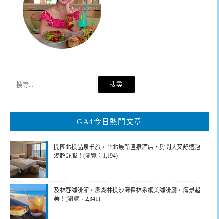
搜
尋
關
鍵
GA4今日熱門文章
字:
開團北投晶泉丰旅，台北最新溫泉酒店，房間大又舒適泡
湯超舒服！(瀏覽：1,194)
及林春咖啡館，澎湖林投沙灘森林系網美咖啡廳，海景超
美！(瀏覽：2,341)