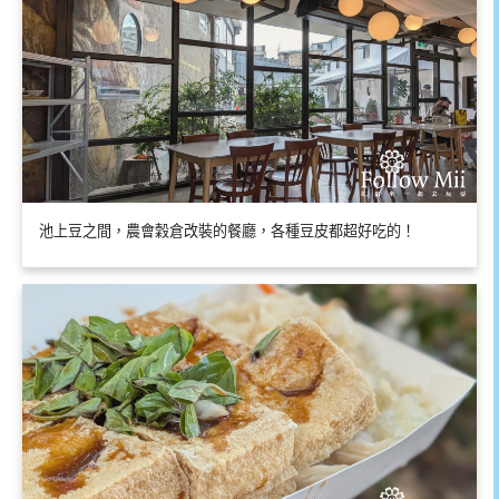
池上豆之間，農會穀倉改裝的餐廳，各種豆皮都超好吃的！