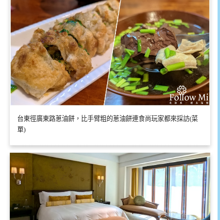
台東徑廣東路蔥油餅，比手臂粗的蔥油餅連食尚玩家都來採訪(菜
單)