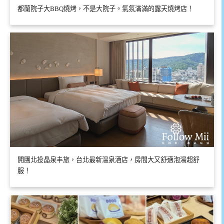
都蘭院子大BBQ燒烤，不是大院子。氣氛滿滿的露天燒烤店！
開團北投晶泉丰旅，台北最新溫泉酒店，房間大又舒適泡湯超舒
服！