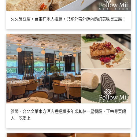
久久臭豆腐，台東在地人推薦，只能外帶外酥內嫩的美味臭豆腐！
雅閣，台北文華東方酒店裡連續多年米其林一星餐廳，正宗粵菜讓
人一吃愛上