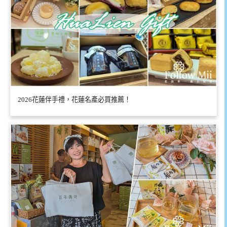
2026花蓮伴手禮，花蓮名產必買推薦！