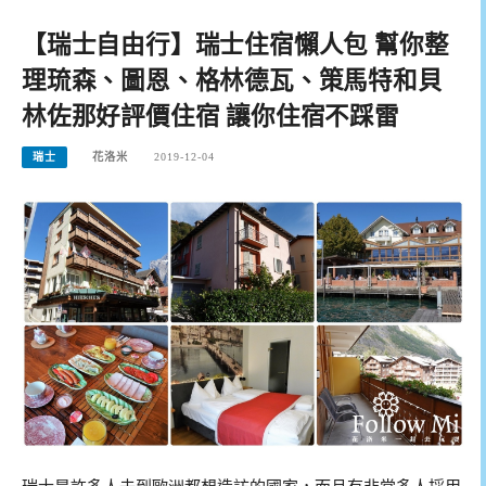
【瑞士自由行】瑞士住宿懶人包 幫你整
理琉森、圖恩、格林德瓦、策馬特和貝
林佐那好評價住宿 讓你住宿不踩雷
瑞士
花洛米
2019-12-04