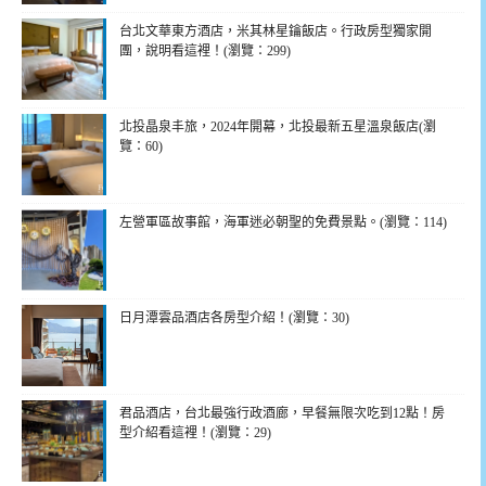
台北文華東方酒店，米其林星鑰飯店。行政房型獨家開
團，說明看這裡！(瀏覽：299)
北投晶泉丰旅，2024年開幕，北投最新五星溫泉飯店(瀏
覽：60)
左營軍區故事館，海軍迷必朝聖的免費景點。(瀏覽：114)
日月潭雲品酒店各房型介紹！(瀏覽：30)
君品酒店，台北最強行政酒廊，早餐無限次吃到12點！房
型介紹看這裡！(瀏覽：29)