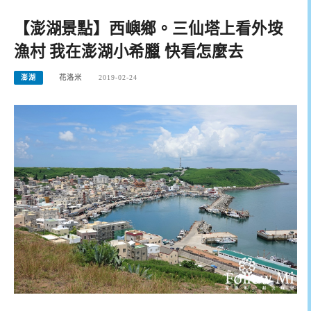
【澎湖景點】西嶼鄉。三仙塔上看外垵
漁村 我在澎湖小希臘 快看怎麼去
澎湖
花洛米
2019-02-24