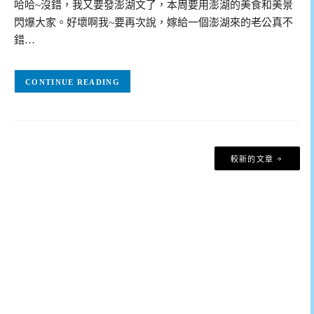
哈哈~沒錯，我又要發澎湖文了，本周要用澎湖的美食和美景
閃爆大家。好壞啊我~要再次說，嫁給一個澎湖來的老公真不
錯…
CONTINUE READING
文
較新的文章
章
導
覽