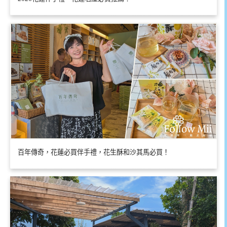
百年傳奇，花蓮必買伴手禮，花生酥和沙其馬必買！