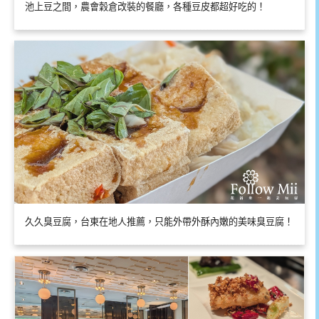
池上豆之間，農會穀倉改裝的餐廳，各種豆皮都超好吃的！
久久臭豆腐，台東在地人推薦，只能外帶外酥內嫩的美味臭豆腐！