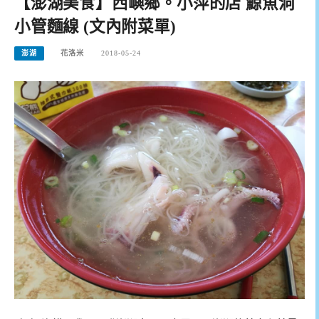
【澎湖美食】西嶼鄉。小萍的店 鯨魚洞
小管麵線 (文內附菜單)
澎湖
花洛米
2018-05-24