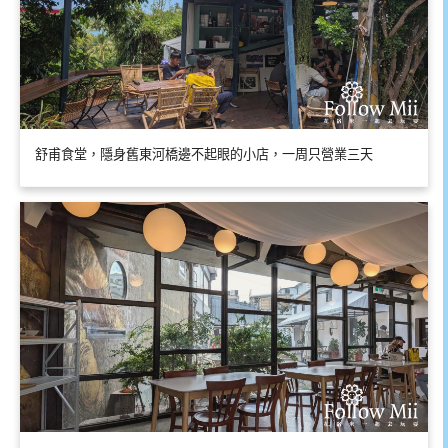
舒甫食堂，隱身舊東河橋邊不起眼的小店，一周只營業三天