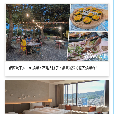
都蘭院子大BBQ燒烤，不是大院子。氣氛滿滿的露天燒烤店！