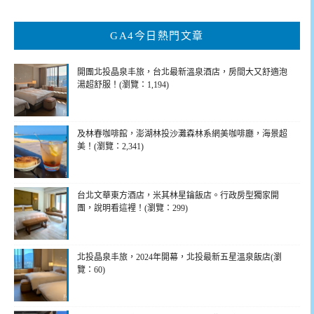
關
鍵
GA4今日熱門文章
字:
開團北投晶泉丰旅，台北最新溫泉酒店，房間大又舒適泡
湯超舒服！(瀏覽：1,194)
及林春咖啡館，澎湖林投沙灘森林系網美咖啡廳，海景超
美！(瀏覽：2,341)
台北文華東方酒店，米其林星鑰飯店。行政房型獨家開
團，說明看這裡！(瀏覽：299)
北投晶泉丰旅，2024年開幕，北投最新五星溫泉飯店(瀏
覽：60)