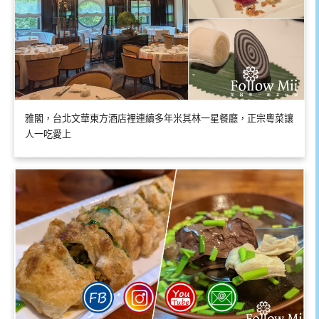
雅閣，台北文華東方酒店裡連續多年米其林一星餐廳，正宗粵菜讓
人一吃愛上