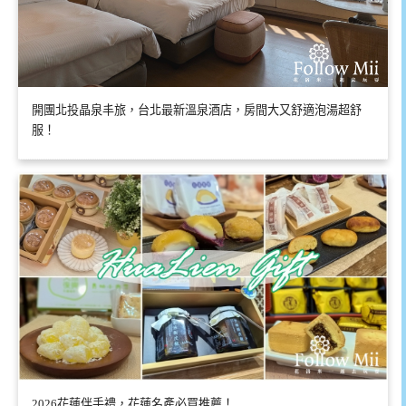
開團北投晶泉丰旅，台北最新溫泉酒店，房間大又舒適泡湯超舒
服！
2026花蓮伴手禮，花蓮名產必買推薦！