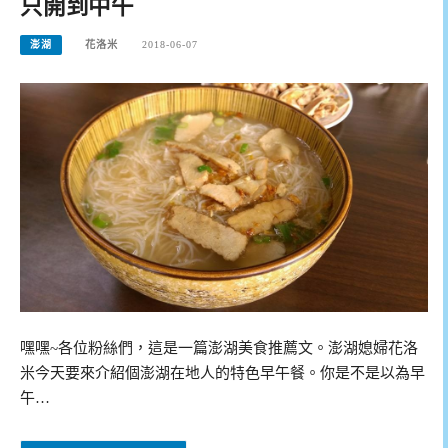
只開到中午
澎湖
花洛米
2018-06-07
嘿嘿~各位粉絲們，這是一篇澎湖美食推薦文。澎湖媳婦花洛
米今天要來介紹個澎湖在地人的特色早午餐。你是不是以為早
午…